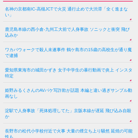
名神の京都南IC-高槻JCTで火災 通行止めで大渋滞「全く進まな
い」
鹿児島本線の西小倉-九州工大前で人身事故 ソニックと衝突 飛び
込みか
ワカバウォークで殺人未遂事件 鶴ケ島市の15歳の高校生が通り魔
で逮捕
愛知県東海市の城田かずき 女子中学生の暴行動画で炎上 インスタ
特定
姫野みるくさんのAVパケ写詐欺が話題 本編と違い過ぎサンプル動
画なし
淀駅で人身事故「死体処理してた」京阪本線が遅延 飛び込み自殺
か
長野市の松代小学校付近で火事 大量の煙立ち上り騒然 延焼の可能
性も