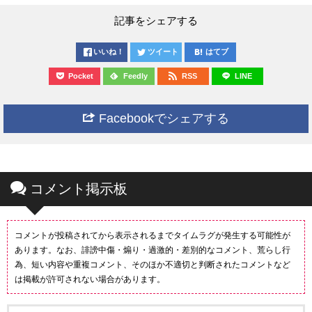
記事をシェアする
いいね！
ツイート
はてブ
Pocket
Feedly
RSS
LINE
Facebookでシェアする
コメント掲示板
コメントが投稿されてから表示されるまでタイムラグが発生する可能性が
あります。なお、誹謗中傷・煽り・過激的・差別的なコメント、荒らし行
為、短い内容や重複コメント、そのほか不適切と判断されたコメントなど
は掲載が許可されない場合があります。