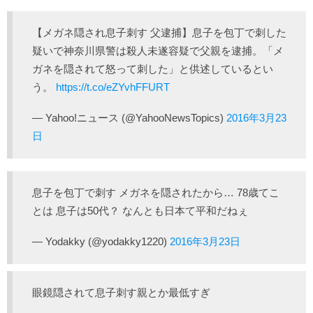
【メガネ隠され息子刺す 父逮捕】息子を包丁で刺した
疑いで神奈川県警は殺人未遂容疑で父親を逮捕。「メ
ガネを隠されて怒って刺した」と供述しているとい
う。
https://t.co/eZYvhFFURT
— Yahoo!ニュース (@YahooNewsTopics)
2016年3月23
日
息子を包丁で刺す メガネを隠されたから… 78歳てこ
とは 息子は50代？ なんとも日本て平和だねぇ
— Yodakky (@yodakky1220)
2016年3月23日
眼鏡隠されて息子刺す親とか最低すぎ