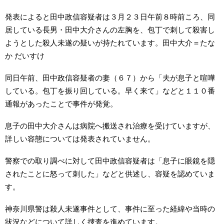
発表によると田中政信容疑者は３月２３日午前８時前ころ、同
居している長男・田中大介さんの左胸を、包丁で刺して殺害し
ようとした殺人未遂の疑いが持たれています。田中大介＝たな
か だいすけ
同日午前、田中政信容疑者の妻（６７）から「夫が息子と喧嘩
している。包丁を振り回している。早く来て」などと１１０番
通報があったことで事件が発覚。
息子の田中大介さんは病院へ搬送され治療を受けていますが、
詳しい容態については発表されていません。
警察での取り調べに対して田中政信容疑者は「息子に眼鏡を隠
されたことに怒って刺した」などと供述し、容疑を認めていま
す。
神奈川県警は殺人未遂事件として、事件に至った経緯や当時の
状況などについて詳しく捜査を進めています。