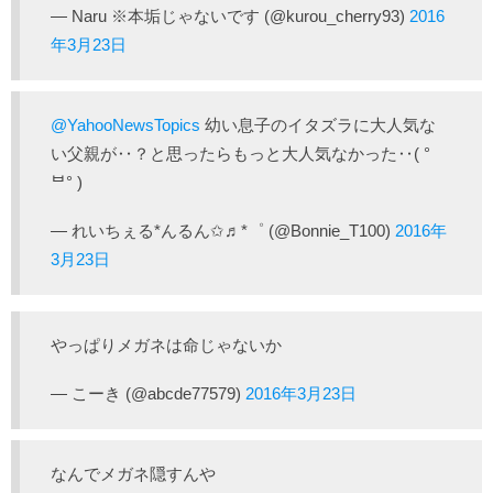
— Naru ※本垢じゃないです (@kurou_cherry93)
2016
年3月23日
@YahooNewsTopics
幼い息子のイタズラに大人気な
い父親が‥？と思ったらもっと大人気なかった‥( °
ᄇ° )
— れいちぇる*んるん✩♬*゜ (@Bonnie_T100)
2016年
3月23日
やっぱりメガネは命じゃないか
— こーき (@abcde77579)
2016年3月23日
なんでメガネ隠すんや