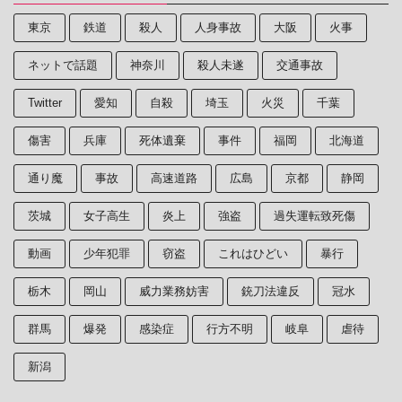
東京
鉄道
殺人
人身事故
大阪
火事
ネットで話題
神奈川
殺人未遂
交通事故
Twitter
愛知
自殺
埼玉
火災
千葉
傷害
兵庫
死体遺棄
事件
福岡
北海道
通り魔
事故
高速道路
広島
京都
静岡
茨城
女子高生
炎上
強盗
過失運転致死傷
動画
少年犯罪
窃盗
これはひどい
暴行
栃木
岡山
威力業務妨害
銃刀法違反
冠水
群馬
爆発
感染症
行方不明
岐阜
虐待
新潟