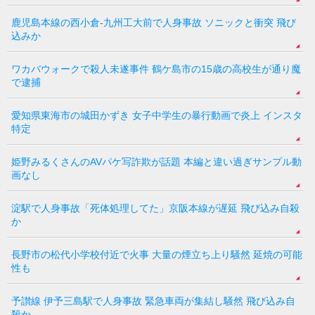
鹿児島本線の西小倉-九州工大前で人身事故 ソニックと衝突 飛び
込みか
ワカバウォークで殺人未遂事件 鶴ケ島市の15歳の高校生が通り魔
で逮捕
愛知県東海市の城田かずき 女子中学生の暴行動画で炎上 インスタ
特定
姫野みるくさんのAVパケ写詐欺が話題 本編と違い過ぎサンプル動
画なし
淀駅で人身事故「死体処理してた」京阪本線が遅延 飛び込み自殺
か
長野市の松代小学校付近で火事 大量の煙立ち上り騒然 延焼の可能
性も
予讃線 伊予三島駅で人身事故 緊急車両が集結し騒然 飛び込み自
殺か