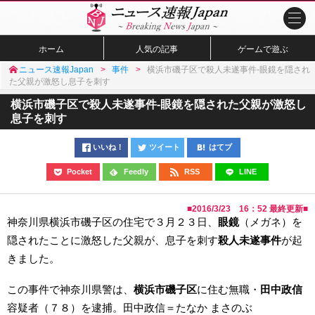
ホーム
人気の記事
ゲームで遊ぶ
ニュース速報Japan
事件
横浜市磯子区で殺人未遂事件-眼鏡を隠され
た父親が激怒し息子を刺す
横浜市磯子区で殺人未遂事件-眼鏡を隠された父親が激怒し
息子を刺す
いいね！
ツイート
はてブ
Pocket
Feedly
RSS
LINE
■
2016/3/23 16：52
最終更新■
神奈川県横浜市磯子区の住宅で３月２３日、
眼鏡
（メガネ）を
隠されたことに激怒した父親が、息子を刺す
殺人未遂事件
が起
きました。
この事件で神奈川県警は、
横浜市磯子区
に住む無職・
田中政信
容疑者（７８）を逮捕。田中政信＝たなか まさのぶ