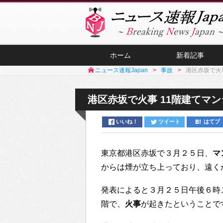
ホーム
新着記事
ニュース速報Japan
事故
港区赤坂で火
港区赤坂で火事 11階建てマン
いいね！
ツイート
はてブ
東京都港区赤坂で３月２５日、
マ
からは煙が立ち上っており、遠く
発表によると３月２５日午後６時
階で、
火事
が起きたということで