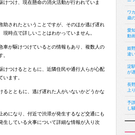
駆けつけ、現在懸命の消火活動が行われていま
ワカ
歳
救助されたということですが、そのほか逃げ遅れ
愛
、現時点で詳しいことはわかっていません。
動
急車が駆けつけているとの情報もあり、複数人の
姫
違
す。
淀
駆けつけるとともに、近隣住民や通行人らが心配
が
ています。
長
上
けるとともに、逃げ遅れた人がいないかどうかな
予
し
止めになり、付近で渋滞が発生するなど交通にも
発生している火事について詳細な情報が入り次