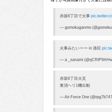
赤坂6丁目で火事
pic.twitte
— gomokuganmo (@gomoku
火事みたいーー in 港区
pic.t
— a _sanami (@qCRIP9AH
赤坂6丁目火災
東消ヘリ1機出動
— Air Force One (@rpg7b74