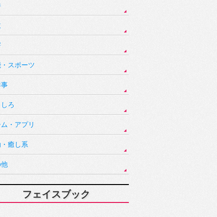
件
故
害
能・スポーツ
祥事
もしろ
ーム・アプリ
動・癒し系
の他
フェイスブック