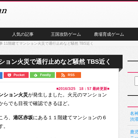
人気の記事
王国攻防ゲーム
農場育成ゲーム
事 11階建てマンション火災で通行止めなど騒然 TBS近く
ション火災で通行止めなど騒然 TBS近く
Pocket
Feedly
RSS
■
2016/3/25 18：57
最終更新■
ンション火災
が発生しました。火元のマンション
からでも目視で確認できるほど。
名神
ころ、
港区赤坂
にある１１階建てマンションの６
渋
す。
鹿
ニ