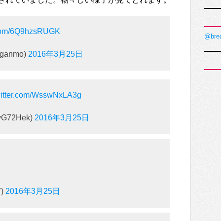
r.com/6Q9hzsRUGK
@bre
ganmo)
2016年3月25日
witter.com/WsswNxLA3g
wG72Hek)
2016年3月25日
7)
2016年3月25日