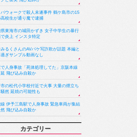
バウォークで殺人未遂事件 鶴ケ島市の15
の高校生が通り魔で逮捕
知県東海市の城田かずき 女子中学生の暴行
画で炎上 インスタ特定
野みるくさんのAVパケ写詐欺が話題 本編と
い過ぎサンプル動画なし
駅で人身事故「死体処理してた」京阪本線
遅延 飛び込み自殺か
野市の松代小学校付近で火事 大量の煙立ち
り騒然 延焼の可能性も
讃線 伊予三島駅で人身事故 緊急車両が集結
騒然 飛び込み自殺か
カテゴリー