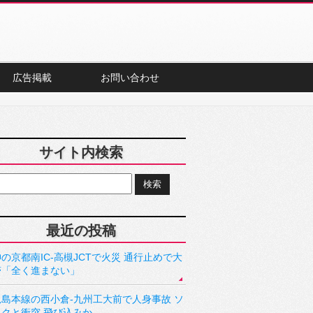
広告掲載
お問い合わせ
サイト内検索
最近の投稿
の京都南IC-高槻JCTで火災 通行止めで大
滞「全く進まない」
児島本線の西小倉-九州工大前で人身事故 ソ
ックと衝突 飛び込みか