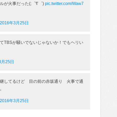
が火事だった(;゜∇゜)
pic.twitter.com/Waw7
2016年3月25日
てTBSが騒いでないじゃないか！でもヘリい
3月25日
継してるけど 目の前の赤坂通り 火事で通
。
2016年3月25日