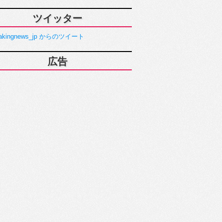
ツイッター
akingnews_jp からのツイート
広告