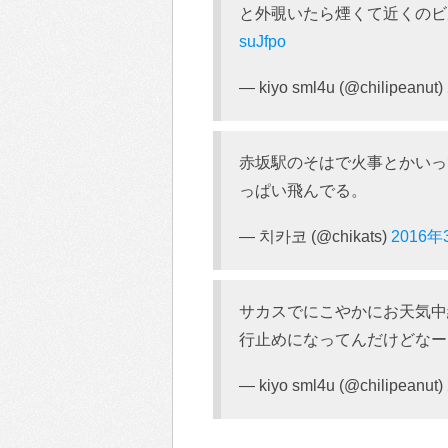
と外覗いたら煙くて近くのビル
suJfpo
— kiyo sml4u (@chilipeanut)
赤坂駅のそはで火事とかいっ
っぱい飛んでる。
— 치카코 (@chikats)
2016年
サカスでにこやかにお天気中
行止めになってんだけどなー
— kiyo sml4u (@chilipeanut)