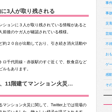
事
内に3人が取り残される
事
災
ンションに３人が取り残されている情報があると
人前後のケガ人が確認されている模様。
芸
ど約２０台が出動しており、引き続き消火活動や
不
お
トロ千代田線・赤坂駅のすぐ近くで、飲食店など
ゲ
のビルもあります。
感
事、11階建てマンション火災…
そ
マンション火災に関して、Twitter上では現場の
されていました。物々しい様子が見てとれます。