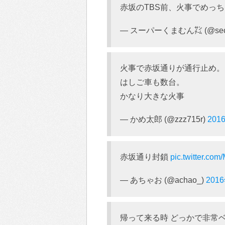
赤坂のTBS前、火事でめっ
— スーパーくまむん㌠ (@seco
火事で赤坂通りが通行止め。
はしご車も数台。
かなり大きな火事
— かめ太郎 (@zzz715r)
201
赤坂通り封鎖
pic.twitter.c
— あちゃお (@achao_)
201
帰って来る時 どっかで非常