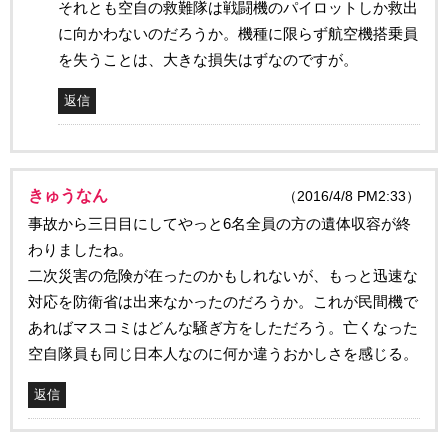
それとも空自の救難隊は戦闘機のパイロットしか救出
に向かわないのだろうか。機種に限らず航空機搭乗員
を失うことは、大きな損失はずなのですが。
返信
きゅうなん
（2016/4/8 PM2:33）
事故から三日目にしてやっと6名全員の方の遺体収容が終
わりましたね。
二次災害の危険が在ったのかもしれないが、もっと迅速な
対応を防衛省は出来なかったのだろうか。これが民間機で
あればマスコミはどんな騒ぎ方をしただろう。亡くなった
空自隊員も同じ日本人なのに何か違うおかしさを感じる。
返信