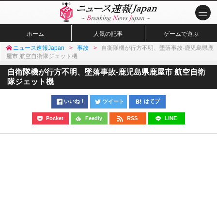
ホーム
人気の記事
ゲームで遊ぶ
ニュース速報Japan
事故
自衛隊機が行方不明、墜落事故-鹿児島県鹿
屋市 航空自衛隊ジェット機
自衛隊機が行方不明、墜落事故-鹿児島県鹿屋市 航空自衛
隊ジェット機
いいね！
ツイート
はてブ
Pocket
Feedly
RSS
LINE