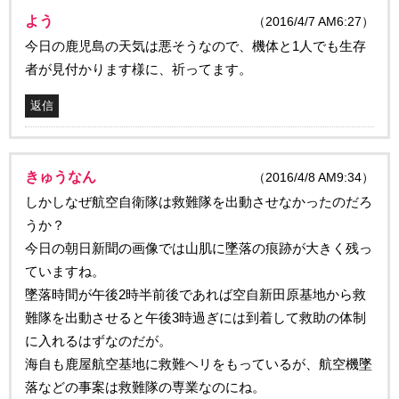
よう
（2016/4/7 AM6:27）
今日の鹿児島の天気は悪そうなので、機体と1人でも生存
者が見付かります様に、祈ってます。
返信
きゅうなん
（2016/4/8 AM9:34）
しかしなぜ航空自衛隊は救難隊を出動させなかったのだろ
うか？
今日の朝日新聞の画像では山肌に墜落の痕跡が大きく残っ
ていますね。
墜落時間が午後2時半前後であれば空自新田原基地から救
難隊を出動させると午後3時過ぎには到着して救助の体制
に入れるはずなのだが。
海自も鹿屋航空基地に救難ヘリをもっているが、航空機墜
落などの事案は救難隊の専業なのにね。