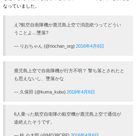
なっていました。
え?航空自衛隊機が鹿児島上空で消息絶つってどうい
うことよ…墜落?
— りおちゃん (@riochan_org)
2016年4月6日
鹿児島上空で自衛隊機が行方不明？ 撃ち落とされたと
も思えないし、墜落かな
— 久保田 (@kuma_kubo)
2016年4月6日
6人乗った航空自衛隊の航空機が鹿児島上空で通信が
途絶えたそうです。
— 桂 小太郎 (@MD38CRF)
2016年4月6日