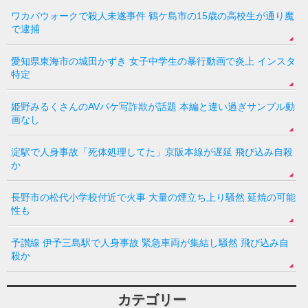
ワカバウォークで殺人未遂事件 鶴ケ島市の15歳の高校生が通り魔
で逮捕
愛知県東海市の城田かずき 女子中学生の暴行動画で炎上 インスタ
特定
姫野みるくさんのAVパケ写詐欺が話題 本編と違い過ぎサンプル動
画なし
淀駅で人身事故「死体処理してた」京阪本線が遅延 飛び込み自殺
か
長野市の松代小学校付近で火事 大量の煙立ち上り騒然 延焼の可能
性も
予讃線 伊予三島駅で人身事故 緊急車両が集結し騒然 飛び込み自
殺か
カテゴリー