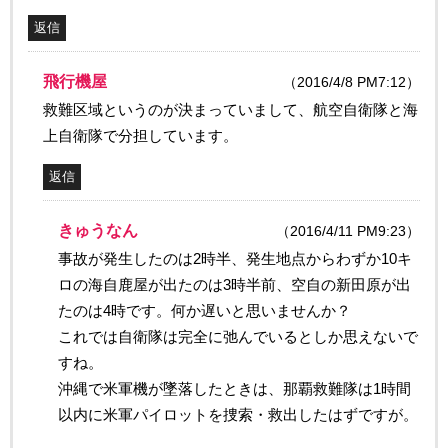
返信
飛行機屋
（2016/4/8 PM7:12）
救難区域というのが決まっていまして、航空自衛隊と海
上自衛隊で分担しています。
返信
きゅうなん
（2016/4/11 PM9:23）
事故が発生したのは2時半、発生地点からわずか10キ
ロの海自鹿屋が出たのは3時半前、空自の新田原が出
たのは4時です。何か遅いと思いませんか？
これでは自衛隊は完全に弛んでいるとしか思えないで
すね。
沖縄で米軍機が墜落したときは、那覇救難隊は1時間
以内に米軍パイロットを捜索・救出したはずですが。