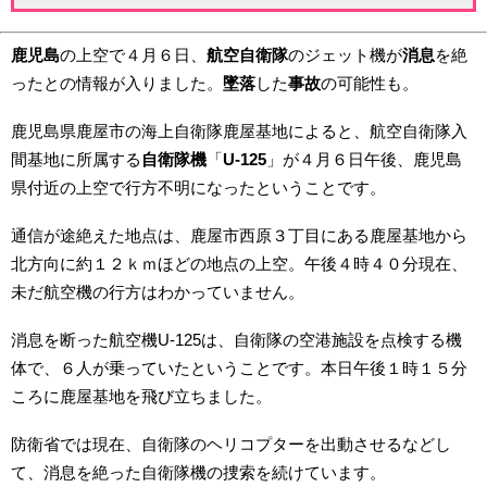
鹿児島
の上空で４月６日、
航空自衛隊
のジェット機が
消息
を絶
ったとの情報が入りました。
墜落
した
事故
の可能性も。
鹿児島県鹿屋市の海上自衛隊鹿屋基地によると、航空自衛隊入
間基地に所属する
自衛隊機
「
U-125
」が４月６日午後、鹿児島
県付近の上空で行方不明になったということです。
通信が途絶えた地点は、鹿屋市西原３丁目にある鹿屋基地から
北方向に約１２ｋｍほどの地点の上空。午後４時４０分現在、
未だ航空機の行方はわかっていません。
消息を断った航空機U-125は、自衛隊の空港施設を点検する機
体で、６人が乗っていたということです。本日午後１時１５分
ころに鹿屋基地を飛び立ちました。
防衛省では現在、自衛隊のヘリコプターを出動させるなどし
て、消息を絶った自衛隊機の捜索を続けています。