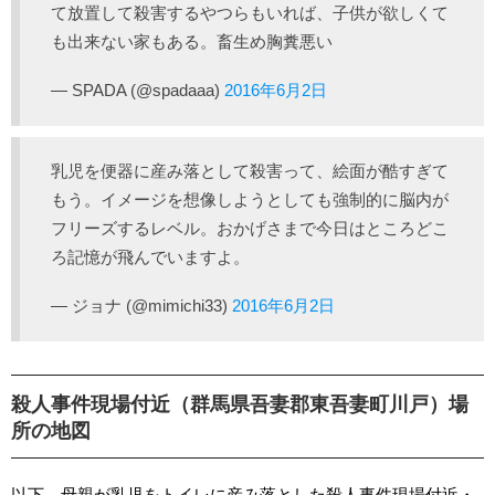
て放置して殺害するやつらもいれば、子供が欲しくて
も出来ない家もある。畜生め胸糞悪い
— SPADA (@spadaaa)
2016年6月2日
乳児を便器に産み落として殺害って、絵面が酷すぎて
もう。イメージを想像しようとしても強制的に脳内が
フリーズするレベル。おかげさまで今日はところどこ
ろ記憶が飛んでいますよ。
— ジョナ (@mimichi33)
2016年6月2日
殺人事件現場付近（群馬県吾妻郡東吾妻町川戸）場
所の地図
以下、母親が乳児をトイレに産み落とした殺人事件現場付近・