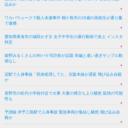
込みか
ワカバウォークで殺人未遂事件 鶴ケ島市の15歳の高校生が通り魔
で逮捕
愛知県東海市の城田かずき 女子中学生の暴行動画で炎上 インスタ
特定
姫野みるくさんのAVパケ写詐欺が話題 本編と違い過ぎサンプル動
画なし
淀駅で人身事故「死体処理してた」京阪本線が遅延 飛び込み自殺
か
長野市の松代小学校付近で火事 大量の煙立ち上り騒然 延焼の可能
性も
予讃線 伊予三島駅で人身事故 緊急車両が集結し騒然 飛び込み自
殺か