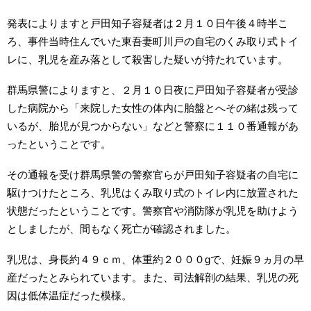
発表によりますと戸田知子容疑者は２月１０日午後４時半こ
ろ、事件当時住んでいた東吾妻町川戸の自宅のくみ取り式トイ
レに、乳児を産み落として殺害した疑いが持たれています。
群馬県警によりますと、２月１０日夜に戸田知子容疑者が受診
した病院から「来院した女性の体内に胎盤とへその緒は残って
いるが、胎児が見つからない」などと警察に１１０番通報があ
ったということです。
その通報を受け群馬県警の警察官らが戸田知子容疑者の自宅に
駆けつけたところ、乳児はくみ取り式のトイレ内に放置された
状態だったということです。警察官や消防隊が乳児を助けよう
としましたが、間もなく死亡が確認されました。
乳児は、身長約４９ｃｍ、体重約２０００gで、妊娠９ヵ月の早
産だったとみられています。また、司法解剖の結果、乳児の死
因は低体温症だった模様。