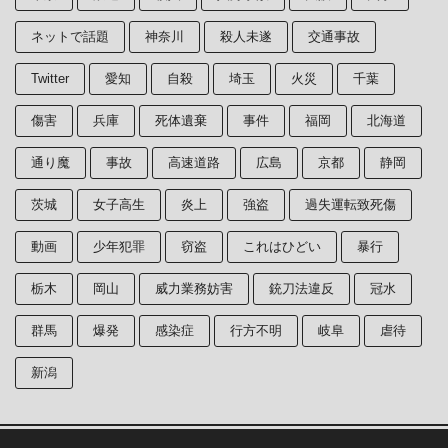
ネットで話題
神奈川
殺人未遂
交通事故
Twitter
愛知
自殺
埼玉
火災
千葉
傷害
兵庫
死体遺棄
事件
福岡
北海道
通り魔
事故
高速道路
広島
京都
静岡
茨城
女子高生
炎上
強盗
過失運転致死傷
動画
少年犯罪
窃盗
これはひどい
暴行
栃木
岡山
威力業務妨害
銃刀法違反
冠水
群馬
爆発
感染症
行方不明
岐阜
虐待
新潟