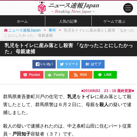
ホーム
人気の記事
ゲームで遊ぶ
ニュース速報Japan
事件
乳児をトイレに産み落とし殺害 「なかった
ことにしたかった」 母親逮捕
乳児をトイレに産み落とし殺害 「なかったことにしたかっ
た」 母親逮捕
いいね！
ツイート
はてブ
Pocket
Feedly
RSS
LINE
■
2016/6/02 23：16
最終更新■
群馬県東吾妻町川戸の住宅で、
乳児
を
トイレ
に産み落として殺
害したとして、群馬県警は６月２日に、母親を
殺人
の疑いで逮
捕しました。
殺人の疑いで逮捕されたのは、中之条町山田に住むパート従業
員・
戸田知子
容疑者（３７）です。