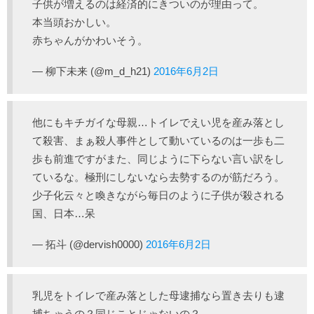
子供が増えるのは経済的にきついのが理由って。
本当頭おかしい。
赤ちゃんがかわいそう。
— 柳下未来 (@m_d_h21)
2016年6月2日
他にもキチガイな母親…トイレでえい児を産み落とし
て殺害、まぁ殺人事件として動いているのは一歩も二
歩も前進ですがまた、同じように下らない言い訳をし
ているな。極刑にしないなら去勢するのが筋だろう。
少子化云々と喚きながら毎日のように子供が殺される
国、日本…呆
— 拓斗 (@dervish0000)
2016年6月2日
乳児をトイレで産み落とした母逮捕なら置き去りも逮
捕ちゃうの？同じことじゃないの？