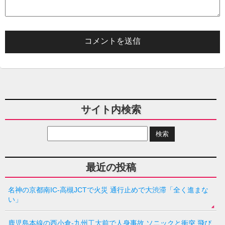
サイト内検索
最近の投稿
名神の京都南IC-高槻JCTで火災 通行止めで大渋滞「全く進まな
い」
鹿児島本線の西小倉-九州工大前で人身事故 ソニックと衝突 飛び