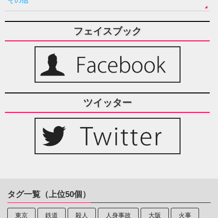
フェイスブック
ツイッター
タグ一覧（上位50個）
東京
鉄道
殺人
人身事故
大阪
火事