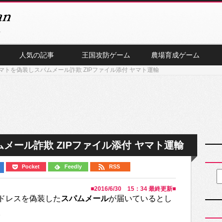
人気の記事
王国攻防ゲーム
農場育成ゲーム
マトを偽装しスパムメール詐欺 ZIPファイル添付 ヤマト運輸
メール詐欺 ZIPファイル添付 ヤマト運輸
Pocket
Feedly
RSS
■
2016/6/30 15：34
最終更新■
ドレスを偽装した
スパムメール
が届いているとし
。