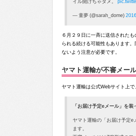
イル開けちゃダメ。
pic.twi
— 童夢 (@sarah_dome)
201
６月２９日に一斉に送信されたも
られる続ける可能性もあります。
ないよう注意が必要です。
ヤマト運輸が不審メー
ヤマト運輸は公式Webサイト上
「お届け予定eメール」を装
ヤマト運輸の「お届け予定e
ます。