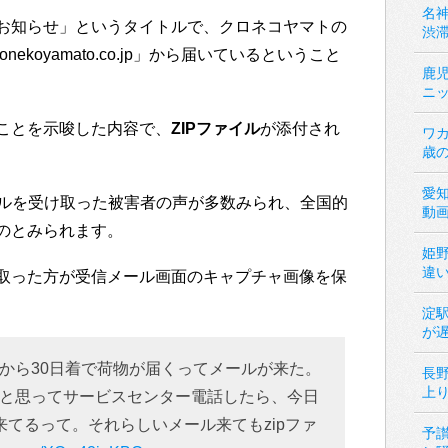
名神
お知らせ」というタイトルで、クロネコヤマトの
渋
nekoyamato.co.jp」から届いているということ
鹿
ニ
ことを示唆した内容で、
ZIPファイル
が添付され
ワカ
歳
愛
のメールを受け取った被害者の声が多数みられ、全国的
動
のとみられます。
姫
違
取った方が受信メール画面のキャプチャ画像を保
淀
が
から30日着で荷物が届くってメールが来た。
長
上
と思ってサービスセンター電話したら、今日
来てるって。それらしいメール来てもzipファ
予