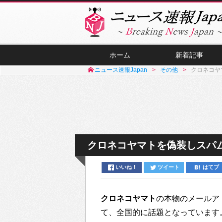
ホーム
新着記事
ニュース速報Japan
その他
クロネコヤ
クロネコヤマトを偽装しスパム
いいね！
ツイート
はてブ
クロネコヤマト
の本物のメールア
て、全国的に話題となっています