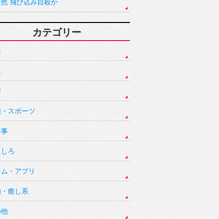
騒然 飛び込み自殺か
カテゴリー
件
故
害
能・スポーツ
祥事
もしろ
ーム・アプリ
動・癒し系
の他