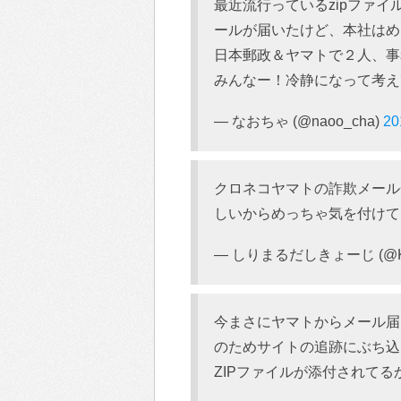
最近流行っているzipファ
ールが届いたけど、本社はめち
日本郵政＆ヤマトで２人、事
みんなー！冷静になって考え
— なおちゃ (@naoo_cha)
2
クロネコヤマトの詐欺メール
しいからめっちゃ気を付けて
— しりまるだしきょーじ (@Kkyo
今まさにヤマトからメール届
のためサイトの追跡にぶち込
ZIPファイルが添付されて