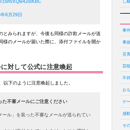
tter.com/XQw42ioKBC
し
6年6月29日
事
のとみられますが、今後も同様の詐欺メールが送
同様のメールが届いた際に、添付ファイルを開か
事
災
ルに対して公式に注意喚起
芸
不
で、以下のように注意喚起しました。
お
った不審メールにご注意ください
ゲ
感
メール」を装った不審なメールが送られてい
そ