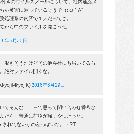
イル付きのウイルスメールについて、社内連絡メ
ゃ被害に遭っているそうで（;´ω｀A“
務処理系の内容で１人だってさ。
てから中のファイルを開こうね！
016年6月30日
一般もそうだけどその他会社にも届いてるら
。絶対ファイル開くな。
jiMkyojiK)
2016年6月29日
いてそんな…！って思って問い合わせ番号念
んだら、普通に荷物が届くやつだった。
るかされてないかの差っぽいな。＞RT