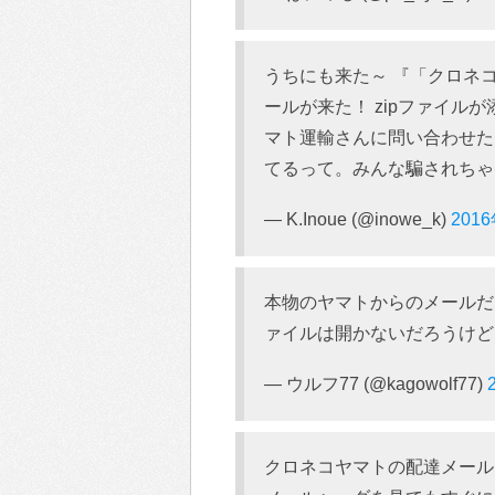
うちにも来た～ 『「クロネ
ールが来た！ zipファイル
マト運輸さんに問い合わせた
てるって。みんな騙されちゃ
— K.Inoue (@inowe_k)
201
本物のヤマトからのメールだ
ァイルは開かないだろうけど
— ウルフ77 (@kagowolf77)
クロネコヤマトの配達メール