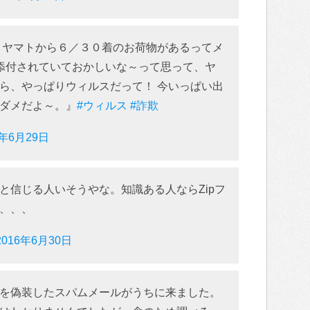
コヤマトから６／３０着のお荷物があるってメ
が添付されていておかしいな～って思って、ヤ
ら、やっぱりウィルスだって！ 今いっぱい出
ダメだよ～。』
#ウィルス
#詐欺
6年6月29日
と信じる人いそうやな。知識ある人ならZipフ
、、、
2016年6月30日
を偽装したスパムメールがうちに来ました。