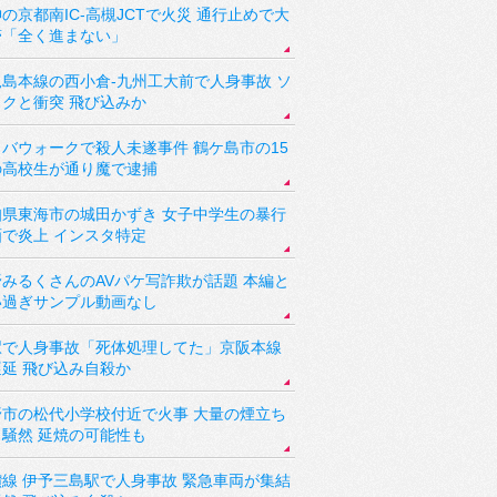
の京都南IC-高槻JCTで火災 通行止めで大
滞「全く進まない」
児島本線の西小倉-九州工大前で人身事故 ソ
ックと衝突 飛び込みか
バウォークで殺人未遂事件 鶴ケ島市の15
の高校生が通り魔で逮捕
知県東海市の城田かずき 女子中学生の暴行
画で炎上 インスタ特定
野みるくさんのAVパケ写詐欺が話題 本編と
い過ぎサンプル動画なし
駅で人身事故「死体処理してた」京阪本線
遅延 飛び込み自殺か
野市の松代小学校付近で火事 大量の煙立ち
り騒然 延焼の可能性も
讃線 伊予三島駅で人身事故 緊急車両が集結