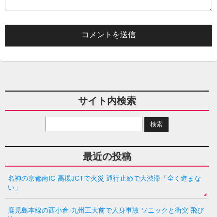
サイト内検索
最近の投稿
名神の京都南IC-高槻JCTで火災 通行止めで大渋滞「全く進まな
い」
鹿児島本線の西小倉-九州工大前で人身事故 ソニックと衝突 飛び