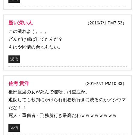
疑い深い人
（2016/7/1 PM7:53）
この潰れよう。。。
どんだけ飛ばしてたんだ？
もはや同情の余地もない。
返信
佐考 貴洋
（2016/7/1 PM10:33）
後部座席の女が死んで運転手は重症か。
退院しても裁判にかけられ刑務所行きに成るのかメシウマ
だな！！
死人・重傷者・刑務所行き最高だわｗｗｗｗｗｗｗｗ
返信