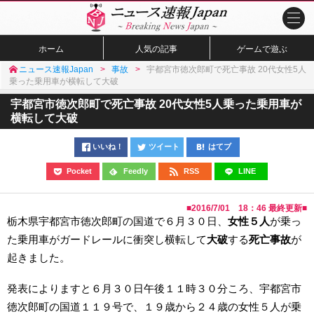
ホーム
人気の記事
ゲームで遊ぶ
ニュース速報Japan
事故
宇都宮市徳次郎町で死亡事故 20代女性5人
乗った乗用車が横転して大破
宇都宮市徳次郎町で死亡事故 20代女性5人乗った乗用車が
横転して大破
いいね！
ツイート
はてブ
Pocket
Feedly
RSS
LINE
■
2016/7/01 18：46
最終更新■
栃木県宇都宮市徳次郎町の国道で６月３０日、
女性５人
が乗っ
た乗用車がガードレールに衝突し横転して
大破
する
死亡事故
が
起きました。
発表によりますと６月３０日午後１１時３０分ころ、宇都宮市
徳次郎町の国道１１９号で、１９歳から２４歳の女性５人が乗