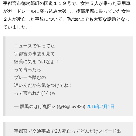
宇都宮市徳次郎町の国道１１９号で、女性５人が乗った乗用車
がガードレールに突っ込み大破し、後部座席に乗っていた女性
２人が死亡した事故について、Twitter上でも大変な話題となっ
ていました。
ニュースでやってた
宇都宮の事故を見て
彼氏に気をつけなよ！
って言ったら
ブレーキ踏むの
遅いんだから気をつけてね！
って言われた( ˙-˙ )ｗ
— 群馬のはげ丸囧rz (@BigLuv926)
2016年7月1日
宇都宮で交通事故で2人死亡ってどんだけスピード出