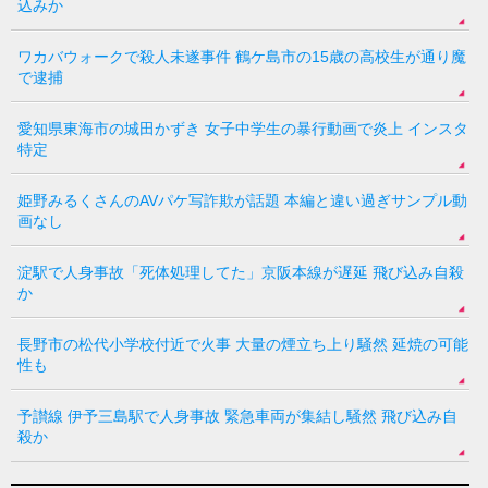
込みか
ワカバウォークで殺人未遂事件 鶴ケ島市の15歳の高校生が通り魔
で逮捕
愛知県東海市の城田かずき 女子中学生の暴行動画で炎上 インスタ
特定
姫野みるくさんのAVパケ写詐欺が話題 本編と違い過ぎサンプル動
画なし
淀駅で人身事故「死体処理してた」京阪本線が遅延 飛び込み自殺
か
長野市の松代小学校付近で火事 大量の煙立ち上り騒然 延焼の可能
性も
予讃線 伊予三島駅で人身事故 緊急車両が集結し騒然 飛び込み自
殺か