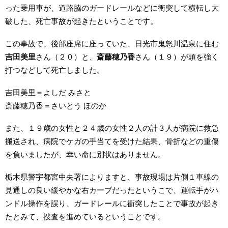
った乗用車が、道路脇のガードレールなどに衝突して横転し大
破した、死亡事故が起きたということです。
この事故で、後部座席に座っていた、日光市鬼怒川温泉に住む
吉田美里
さん（２０）と、
斎藤穂乃香
さん（１９）が頭を強く
打つなどして死亡しました。
吉田美里＝よしだ みさと
斎藤穂乃香＝さいとう ほのか
また、１９歳の女性と２４歳の女性２人の計３人が病院に救急
搬送され、病院でケガの手当てを受けた結果、骨折などの重傷
を負いましたが、幸い命に別状はありません。
栃木県警宇都宮中央署によりますと、事故現場は片側１車線の
見通しの良い緩やかな右カーブだったというこで、運転手がハ
ンドル操作を誤り、ガードレールに衝突したことで事故が起き
たとみて、捜査を進めているということです。