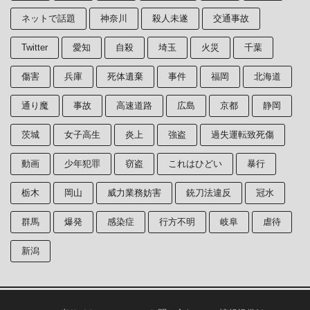
ネットで話題
神奈川
殺人未遂
交通事故
Twitter
愛知
自殺
埼玉
火災
千葉
傷害
兵庫
死体遺棄
事件
福岡
北海道
通り魔
事故
高速道路
広島
京都
静岡
茨城
女子高生
炎上
強盗
過失運転致死傷
動画
少年犯罪
窃盗
これはひどい
暴行
栃木
岡山
威力業務妨害
銃刀法違反
冠水
群馬
爆発
感染症
行方不明
岐阜
虐待
新潟