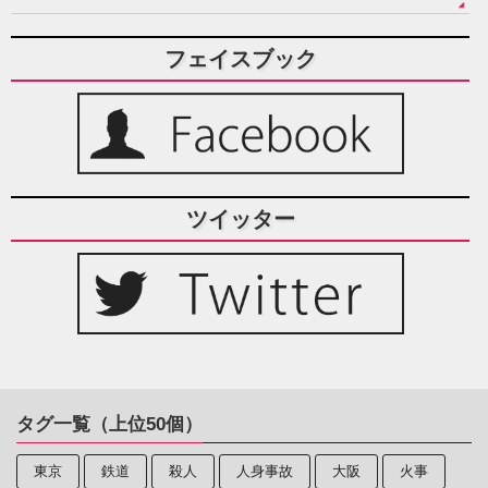
フェイスブック
ツイッター
タグ一覧（上位50個）
東京
鉄道
殺人
人身事故
大阪
火事