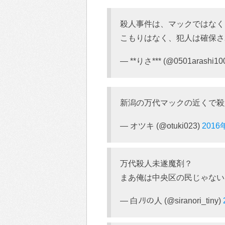
殺人事件は、マックではなく
こもりはなく、犯人は確保さ
— **りさ*** (@0501arashi10
新潟の万代マックの近くで殺
— オツキ (@otuki023)
2016
万代殺人未遂魔剤？
まあ俺は中央区の民じゃない
— 白ﾉﾘの人 (@siranori_tiny)