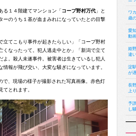
ある１４階建てマンション「
コープ野村万代
」と
ワカ
歳
ターのうち１基が血まみれになっていたとの目撃
愛
動
で立てこもり事件が起きたらしい」「コープ野村
姫
亡くなったって。犯人逃走中とか」「新潟で立て
違
だよ。殺人未遂事件。被害者は生きているし犯人
淀
な情報が飛び交い、大変な騒ぎになっています。
が
いたもので、現場の様子が撮影された写真画像。赤色灯
長
見てとれます。
上
予
し