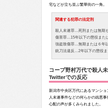
宅などが立ち並ぶ繁華街の一角。
関連する犯罪の法定刑
殺人未遂罪…死刑または無期
傷害罪…15年以下の懲役また
強盗致傷罪…無期または６年
銃刀法違反…2年以下の懲役ま
コープ野村万代で殺人未
Twitterでの反応
新潟市中央区万代にあるマンショ
人未遂事件などの何らかの凶悪事件
心配の声が多くみられました。