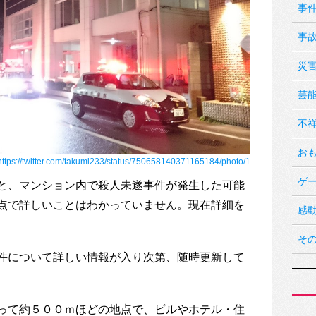
事
事
災
芸
不
お
https://twitter.com/takumi233/status/750658140371165184/photo/1
ゲ
と、マンション内で殺人未遂事件が発生した可能
点で詳しいことはわかっていません。現在詳細を
感
そ
件について詳しい情報が入り次第、随時更新して
って約５００ｍほどの地点で、ビルやホテル・住