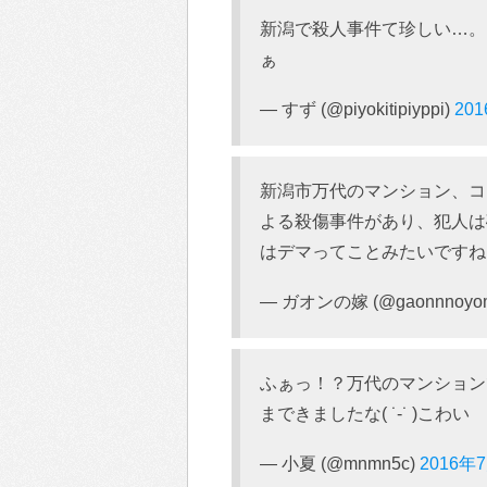
新潟で殺人事件て珍しい…。
ぁ
— すず (@piyokitipiyppi)
20
新潟市万代のマンション、コ
よる殺傷事件があり、犯人は
はデマってことみたいですね
— ガオンの嫁 (@gaonnnoyo
ふぁっ！？万代のマンション
まできましたな( ˙-˙ )こわい
— 小夏 (@mnmn5c)
2016年