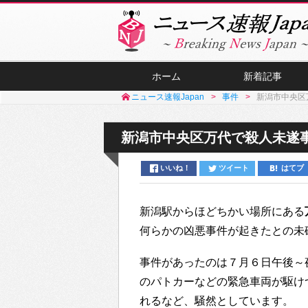
ホーム
新着記事
ニュース速報Japan
事件
新潟市中央区
新潟市中央区万代で殺人未遂
いいね！
ツイート
はてブ
新潟駅からほどちかい場所にある
何らかの凶悪事件が起きたとの未
事件があったのは７月６日午後～
のパトカーなどの緊急車両が駆け
れるなど、騒然としています。