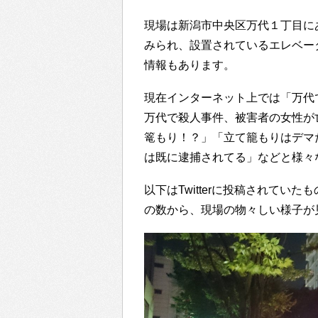
現場は新潟市中央区万代１丁目に
みられ、設置されているエレベー
情報もあります。
現在インターネット上では「万代
万代で殺人事件、被害者の女性が
篭もり！？」「立て籠もりはデマ
は既に逮捕されてる」などと様々
以下はTwitterに投稿されて
の数から、現場の物々しい様子が