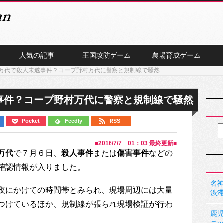
人気の記事
王国攻防ゲーム
農場育成ゲーム
万代で殺人未遂事件？コープ野村万代に警察と規制線で騒然
事件？コープ野村万代に警察と規制線で騒然
Pocket
Feedly
RSS
■
2016/7/7 01：03
最終更新■
万代
で７月６日、
殺人事件
または
傷害事件
などの
確認情報が入りました。
名神
夜にかけての時間帯とみられ、現場周辺には大量
渋
つけているほか、規制線が張られ現場検証が行わ
鹿
ニ