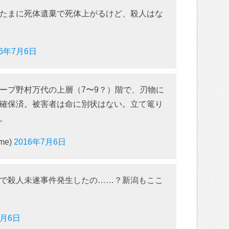
たまに死体遺棄で死体上がるけど、殺人はな
16年7月6日
ープ野村万代の上層（7〜9？）階で、刃物に
確保済。被害者は命に別状はない。立て篭り
。
me)
2016年7月6日
で殺人未遂事件発生したの……？新潟もここ
7月6日