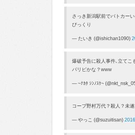
さっき新潟駅前でパトカーい
びっくり
— たいき (@ishichan1090)
爆破予告に殺人事件､立てこ
パリピかな？www
— ~ﾅｶﾀ ｼﾝﾉｽｹ~ (@nkt_nsk_0
コープ野村万代？殺人？未遂
— やっこ (@suzuitisan)
201