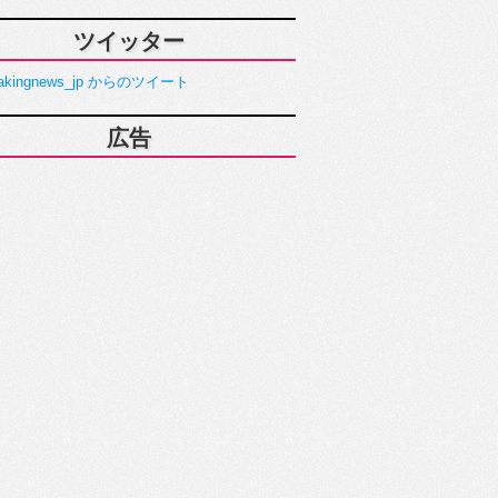
ツイッター
akingnews_jp からのツイート
広告