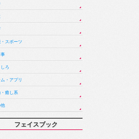
件
故
害
能・スポーツ
祥事
もしろ
ーム・アプリ
動・癒し系
の他
フェイスブック