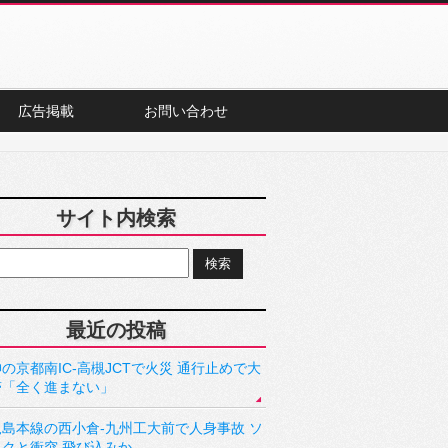
広告掲載
お問い合わせ
サイト内検索
最近の投稿
の京都南IC-高槻JCTで火災 通行止めで大
滞「全く進まない」
児島本線の西小倉-九州工大前で人身事故 ソ
ックと衝突 飛び込みか