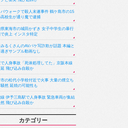
バウォークで殺人未遂事件 鶴ケ島市の15
の高校生が通り魔で逮捕
知県東海市の城田かずき 女子中学生の暴行
画で炎上 インスタ特定
野みるくさんのAVパケ写詐欺が話題 本編と
い過ぎサンプル動画なし
駅で人身事故「死体処理してた」京阪本線
遅延 飛び込み自殺か
野市の松代小学校付近で火事 大量の煙立ち
り騒然 延焼の可能性も
讃線 伊予三島駅で人身事故 緊急車両が集結
騒然 飛び込み自殺か
カテゴリー