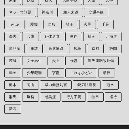
東京
鉄道
殺人
人身事故
大阪
火事
ネットで話題
神奈川
殺人未遂
交通事故
Twitter
愛知
自殺
埼玉
火災
千葉
傷害
兵庫
死体遺棄
事件
福岡
北海道
通り魔
事故
高速道路
広島
京都
静岡
茨城
女子高生
炎上
強盗
過失運転致死傷
動画
少年犯罪
窃盗
これはひどい
暴行
栃木
岡山
威力業務妨害
銃刀法違反
冠水
群馬
爆発
感染症
行方不明
岐阜
虐待
新潟