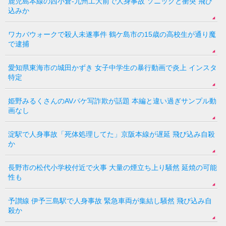
鹿児島本線の西小倉-九州工大前で人身事故 ソニックと衝突 飛び
込みか
ワカバウォークで殺人未遂事件 鶴ケ島市の15歳の高校生が通り魔
で逮捕
愛知県東海市の城田かずき 女子中学生の暴行動画で炎上 インスタ
特定
姫野みるくさんのAVパケ写詐欺が話題 本編と違い過ぎサンプル動
画なし
淀駅で人身事故「死体処理してた」京阪本線が遅延 飛び込み自殺
か
長野市の松代小学校付近で火事 大量の煙立ち上り騒然 延焼の可能
性も
予讃線 伊予三島駅で人身事故 緊急車両が集結し騒然 飛び込み自
殺か