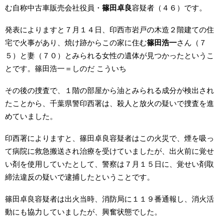
む自称中古車販売会社役員・
篠田卓良
容疑者（４６）です。
発表によりますと７月１４日、印西市岩戸の木造２階建ての住
宅で火事があり、焼け跡からこの家に住む
篠田浩一
さん（７
５）と妻（７０）とみられる女性の遺体が見つかったというこ
とです。篠田浩一＝しのだ こういち
その後の捜査で、１階の部屋から油とみられる成分が検出され
たことから、千葉県警印西署は、殺人と放火の疑いで捜査を進
めていました。
印西署によりますと、篠田卓良容疑者はこの火災で、煙を吸っ
て病院に救急搬送され治療を受けていましたが、出火前に覚せ
い剤を使用していたとして、警察は７月１５日に、覚せい剤取
締法違反の疑いで逮捕したということです。
篠田卓良容疑者は出火当時、消防局に１１９番通報し、消火活
動にも協力していましたが、興奮状態でした。