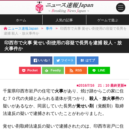
ホーム
人気の記事
ゲームで遊ぶ
ニュース速報Japan
事件
印西市で火事 覚せい剤使用の容疑で長男を
逮捕 殺人・放火事件か
印西市で火事 覚せい剤使用の容疑で長男を逮捕 殺人・放
火事件か
いいね！
ツイート
はてブ
Pocket
Feedly
RSS
LINE
■
2016/7/16 21：10
最終更新■
千葉県印西市岩戸の住宅で
火事
があり、焼け跡からこの家に住
む７０代の夫婦とみられる遺体が見つかり、
殺人
・
放火事件
の
疑いがあるなか、同居していた長男が
覚せい剤
（覚醒剤）取締
法違反の疑いで逮捕されていたことがわかりました。
覚せい剤取締法違反の疑いで逮捕されたのは、印西市岩戸に住