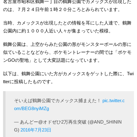
名古屋市昭和区鶴舞一丁目の鶴舞公園でカメックスが出現した
のは、７月２４日午前１時２０分ころとみられています。
当時、カメックスが出現したとの情報を耳にした人達で、鶴舞
公園内に約１０００人近い人々が集まっていた模様。
鶴舞公園は、上空からみた公園の形がモンスターボールの形に
似ていることなどから、ポケモントレーナーの間では「ポケモ
ンGOの聖地」として大変話題になっています。
以下は、鶴舞公園にいた方がカメックスをゲットした際に、Twi
tterに投稿したものです。
そいえば鶴舞公園でカメックス捕まえた！
pic.twitter.c
om/BEG8nyiMZg
— あんどー@オドぜひ2万再生突破 (@AND_SHININ
G)
2016年7月23日