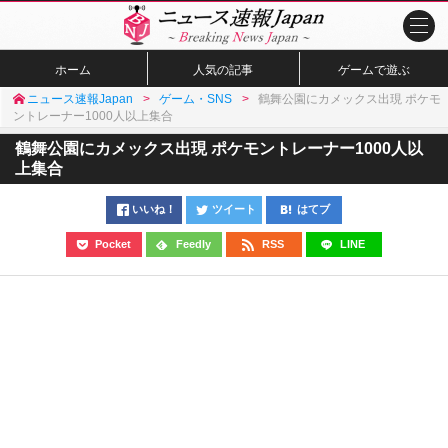
ホーム
人気の記事
ゲームで遊ぶ
ニュース速報Japan
ゲーム・SNS
鶴舞公園にカメックス出現 ポケモ
ントレーナー1000人以上集合
鶴舞公園にカメックス出現 ポケモントレーナー1000人以
上集合
いいね！
ツイート
はてブ
Pocket
Feedly
RSS
LINE