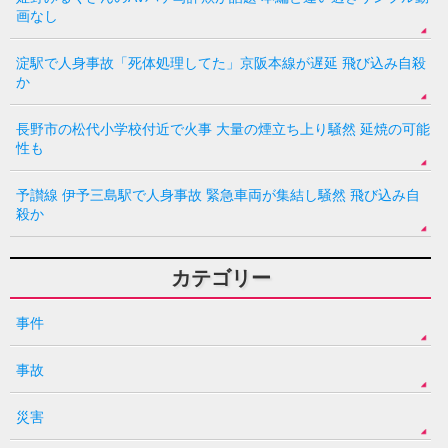
画なし
淀駅で人身事故「死体処理してた」京阪本線が遅延 飛び込み自殺
か
長野市の松代小学校付近で火事 大量の煙立ち上り騒然 延焼の可能
性も
予讃線 伊予三島駅で人身事故 緊急車両が集結し騒然 飛び込み自
殺か
カテゴリー
事件
事故
災害