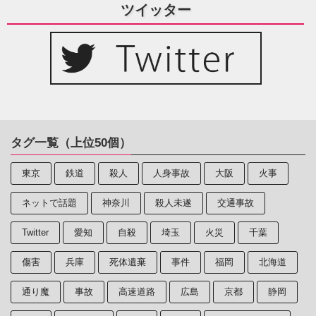
ツイッター
タグ一覧（上位50個）
東京
鉄道
殺人
人身事故
大阪
火事
ネットで話題
神奈川
殺人未遂
交通事故
Twitter
愛知
自殺
埼玉
火災
千葉
傷害
兵庫
死体遺棄
事件
福岡
北海道
通り魔
事故
高速道路
広島
京都
静岡