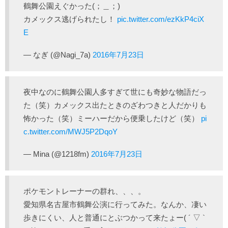
鶴舞公園えぐかった(；＿；)
カメックス逃げられたし！
pic.twitter.com/ezKkP4ciX
E
— なぎ (@Nagi_7a)
2016年7月23日
夜中なのに鶴舞公園人多すぎて世にも奇妙な物語だっ
た（笑）カメックス出たときのざわつきと人だかりも
怖かった（笑）ミーハーだから便乗したけど（笑）
pi
c.twitter.com/MWJ5P2DqoY
— Mina (@1218fm)
2016年7月23日
ポケモントレーナーの群れ、、、。
愛知県名古屋市鶴舞公演に行ってみた。なんか、凄い
歩きにくい、人と普通にとぶつかって来たょー( ´ ▽ `