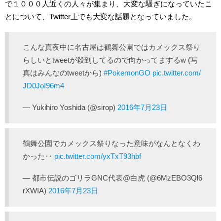
で１０００人近くの人々が集まり、大変な騒ぎになっていたこ
とについて、Twitter上でも大変な話題となっていました。
こんな真夜中に名古屋は鶴舞公園ではカメックス祭り
らしいとtweetが殺到してるので向かってまするw (写
真はみんなのtweetから)
#PokemonGO
pic.twitter.com/
JD0JoI96m4
— Yukihiro Yoshida (@sirop)
2016年7月23日
鶴舞公園でカメックス祭りなった意味がなんとなくわ
かった‥
pic.twitter.com/yxTxT93hbf
— 都市伝説のゴリラGNC代表@白虎 (@6MzEBO3Ql6
rXWIA)
2016年7月23日