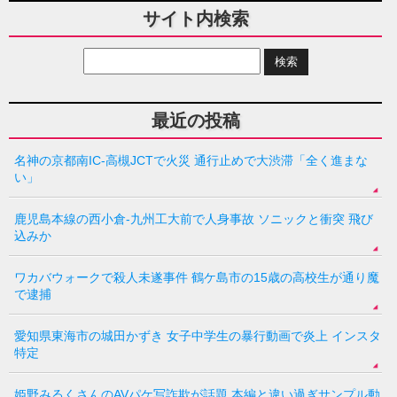
サイト内検索
最近の投稿
名神の京都南IC-高槻JCTで火災 通行止めで大渋滞「全く進まな
い」
鹿児島本線の西小倉-九州工大前で人身事故 ソニックと衝突 飛び
込みか
ワカバウォークで殺人未遂事件 鶴ケ島市の15歳の高校生が通り魔
で逮捕
愛知県東海市の城田かずき 女子中学生の暴行動画で炎上 インスタ
特定
姫野みるくさんのAVパケ写詐欺が話題 本編と違い過ぎサンプル動