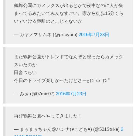
鶴舞公園にカメックスが出るとかで夜中なのに人が集
まってるみたいでみんなすごい。家から徒歩15分くら
いでいける距離のとこじゃないか
— カヤノマサムネ (@picoyoru)
2016年7月23日
また鶴舞公園がトレンドでなんぞと思ったらカメック
スいたのか
田舎つらい
今日のドライブ楽しかったけどさー₍₍ (ง ˘ω˘ )ว ⁾⁾
— みぉ (@07mio07)
2016年7月23日
再び鶴舞公園へやってきました！
— まぅまぅちゃん@ハンナ(♥こども♥) (@501Strike)
2