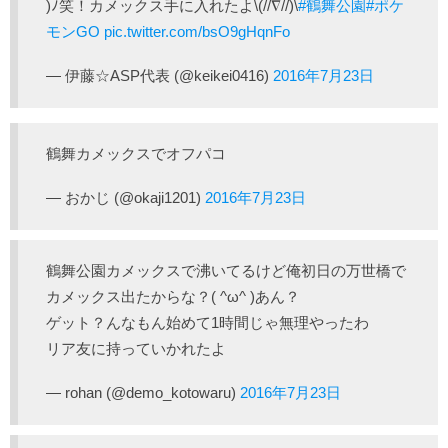
)ﾉ笑！カメックス手に入れたよ\(//∇//)\
#鶴舞公園
#ポケ
モンGO
pic.twitter.com/bsO9gHqnFo
— 伊藤☆ASP代表 (@keikei0416)
2016年7月23日
鶴舞カメックスでオフパコ
— おかじ (@okaji1201)
2016年7月23日
鶴舞公園カメックスで沸いてるけど俺初日の万世橋で
カメックス出たからな？( ^ω^ )あん？
ゲット？んなもん始めて1時間じゃ無理やったわ
リア友に持っていかれたよ
— rohan (@demo_kotowaru)
2016年7月23日