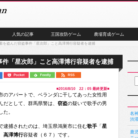
人気の記事
王国攻防ゲーム
農場育成ゲーム
着を盗んだ窃盗事件「星次郎」こと高澤博行容疑者を逮捕
事件「星次郎」こと高澤博行容疑者を逮捕
Pocket
Feedly
RSS
■
2016/8/10 22：05
最終更新■
市のアパートで、ベランダに干してあった女性用
んだとして、群馬県警は、
窃盗
の疑いで歌手の男
した。
名神
渋
で逮捕されたのは、埼玉県鴻巣市に住む
歌手
「
星
鹿
、
高澤博行
容疑者（６７）です。
ニ