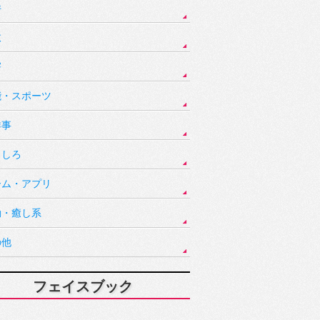
件
故
害
能・スポーツ
祥事
もしろ
ーム・アプリ
動・癒し系
の他
フェイスブック