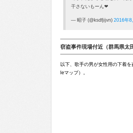
干さないもーん❤
— 昭子 (@ksdfjijvn)
2016年
窃盗事件現場付近（群馬県太
以下、歌手の男が女性用の下着を
leマップ）。