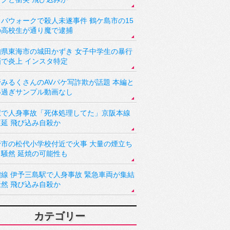
バウォークで殺人未遂事件 鶴ケ島市の15
の高校生が通り魔で逮捕
知県東海市の城田かずき 女子中学生の暴行
画で炎上 インスタ特定
野みるくさんのAVパケ写詐欺が話題 本編と
い過ぎサンプル動画なし
駅で人身事故「死体処理してた」京阪本線
遅延 飛び込み自殺か
野市の松代小学校付近で火事 大量の煙立ち
り騒然 延焼の可能性も
讃線 伊予三島駅で人身事故 緊急車両が集結
騒然 飛び込み自殺か
カテゴリー