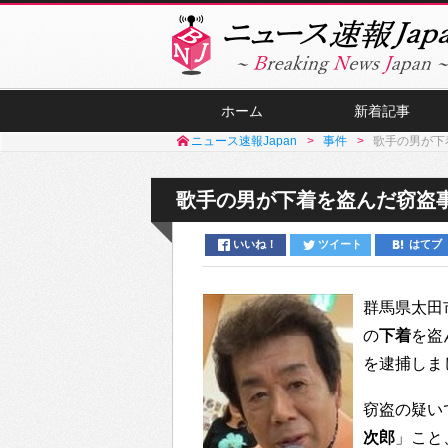
ホーム
新着記事
ニュース速報Japan
事件
歌手の男が下
歌手の男が下着を盗んだ窃盗
いいね！
ツイート
はてブ
群馬県太田
の
下着
を盗
を逮捕しま
窃盗の疑い
次郎
」こと