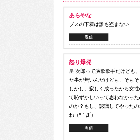
あらやな
ブスの下着は誰も盗まない
返信
怒り爆発
星 次郎って演歌歌手だけども
た事が無いんだけども、そもそも
しかし、寂しく成ったから女性
て恥ずかしいって思わなかった
のか？もし、認識してやったの
ね（*｀Д´）
返信