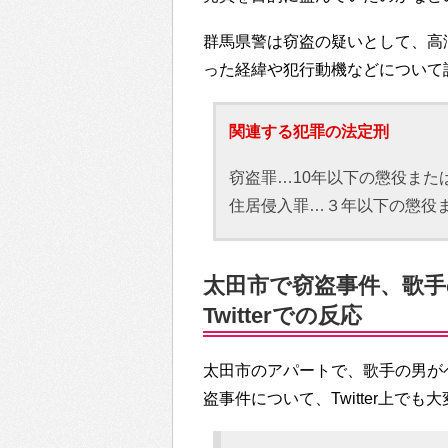
群馬県警は窃盗の疑いとして、高
った経緯や犯行動機などについて
関連する犯罪の法定刑
窃盗罪…10年以下の懲役また
住居侵入罪…３年以下の懲役ま
太田市で窃盗事件、歌
Twitterでの反応
太田市のアパートで、歌手の男が
盗事件について、Twitter上で