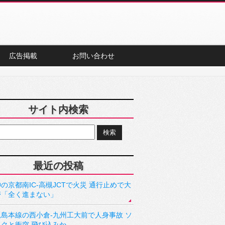
広告掲載
お問い合わせ
サイト内検索
最近の投稿
の京都南IC-高槻JCTで火災 通行止めで大
滞「全く進まない」
児島本線の西小倉-九州工大前で人身事故 ソ
ックと衝突 飛び込みか