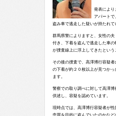
発表により
アパートで
盗み車で逃走した疑いが持たれて
群馬県警によりますと、女性の夫
付き、下着を盗んで逃走した車の
が捜査線上に浮上してきたという
その後の捜査で、高澤博行容疑者
の下着が約２０枚以上が見つかっ
ます。
警察での取り調べに対して高澤博
供述し、容疑を認めています。
現時点では、高澤博行容疑者が性
売買を目的に盗んでいたのかなど