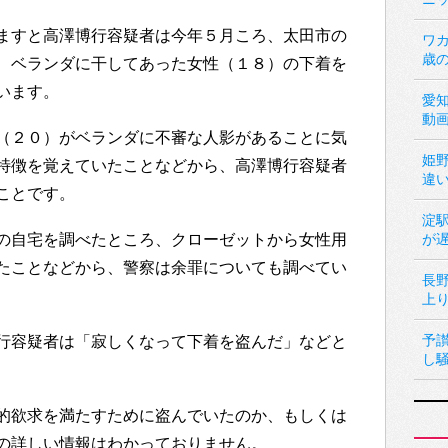
ますと高澤博行容疑者は今年５月ころ、太田市の
ワカ
歳
、ベランダに干してあった女性（１８）の下着を
います。
愛
動
（２０）がベランダに不審な人影があることに気
姫
特徴を覚えていたことなどから、高澤博行容疑者
違
ことです。
淀
の自宅を調べたところ、クローゼットから女性用
が
たことなどから、警察は余罪についても調べてい
長
上
予
行容疑者は「寂しくなって下着を盗んだ」などと
し
的欲求を満たすために盗んでいたのか、もしくは
の詳しい情報はわかっておりません。