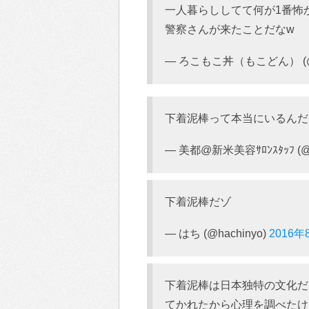
一人暮らししてて何が1番怖
警察さんが来たことだなw
— ろこもこ丼（もこどん） (@m
下着泥棒って本当にいるんだ
— 美都@新米美容ｻﾛﾝｽﾀｯﾌ (@M
下着泥棒だゾ
— はち (@hachinyo)
2016年
下着泥棒は日本独特の文化だ
てかれたから心理を調べたけ