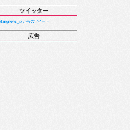
ツイッター
akingnews_jp からのツイート
広告