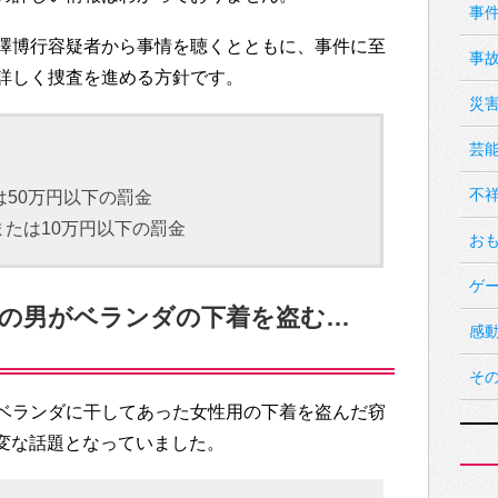
事
澤博行容疑者から事情を聴くとともに、事件に至
事
詳しく捜査を進める方針です。
災
芸
不
は50万円以下の罰金
たは10万円以下の罰金
お
ゲ
手の男がベランダの下着を盗む…
感
そ
ベランダに干してあった女性用の下着を盗んだ窃
も大変な話題となっていました。