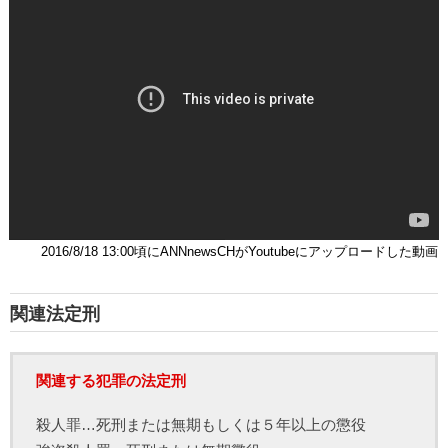
2016/8/18 13:00頃にANNnewsCHがYoutubeにアップロードした動画
関連法定刑
関連する犯罪の法定刑
殺人罪…死刑または無期もしくは５年以上の懲役