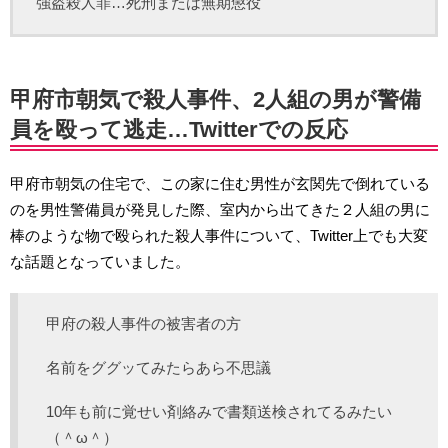
強盗殺人罪…死刑または無期懲役
甲府市朝気で殺人事件、2人組の男が警備
員を殴って逃走…Twitterでの反応
甲府市朝気の住宅で、この家に住む男性が玄関先で倒れている
のを男性警備員が発見した際、室内から出てきた２人組の男に
棒のような物で殴られた殺人事件について、Twitter上でも大変
な話題となっていました。
甲府の殺人事件の被害者の方
名前をググッてみたらあら不思議
10年も前に覚せい剤絡みで書類送検されてるみたい
（＾ω＾）