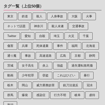
タグ一覧（上位50個）
東京
鉄道
殺人
人身事故
大阪
火事
ネットで話題
神奈川
殺人未遂
交通事故
Twitter
愛知
自殺
埼玉
火災
千葉
傷害
兵庫
死体遺棄
事件
福岡
北海道
通り魔
事故
高速道路
広島
京都
静岡
茨城
女子高生
炎上
強盗
過失運転致死傷
動画
少年犯罪
窃盗
これはひどい
暴行
栃木
岡山
威力業務妨害
銃刀法違反
冠水
群馬
爆発
感染症
行方不明
岐阜
虐待
新潟