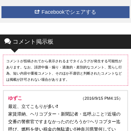
Facebookでシェアする
コメント掲示板
コメントが投稿されてから表示されるまでタイムラグが発生する可能性が
あります。なお、誹謗中傷・煽り・過激的・差別的なコメント、荒らし行
為、短い内容や重複コメント、そのほか不適切と判断されたコメントなど
は掲載が許可されない場合があります。
ゆずこ
（2016/9/15 PM4:15）
最近、立てこもりが多い❗
家賃滞納、ヘリコプター・新聞記者・迄呼ぶこと❔近場の
交番の警察官ですまなかったのだろうか❔ヘリコプター迄
呼び、燃料を使い税金の無駄遣い‼神奈川県警何してい