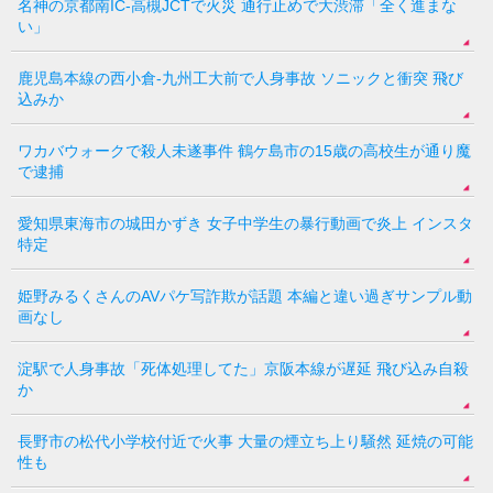
名神の京都南IC-高槻JCTで火災 通行止めで大渋滞「全く進まな
い」
鹿児島本線の西小倉-九州工大前で人身事故 ソニックと衝突 飛び
込みか
ワカバウォークで殺人未遂事件 鶴ケ島市の15歳の高校生が通り魔
で逮捕
愛知県東海市の城田かずき 女子中学生の暴行動画で炎上 インスタ
特定
姫野みるくさんのAVパケ写詐欺が話題 本編と違い過ぎサンプル動
画なし
淀駅で人身事故「死体処理してた」京阪本線が遅延 飛び込み自殺
か
長野市の松代小学校付近で火事 大量の煙立ち上り騒然 延焼の可能
性も