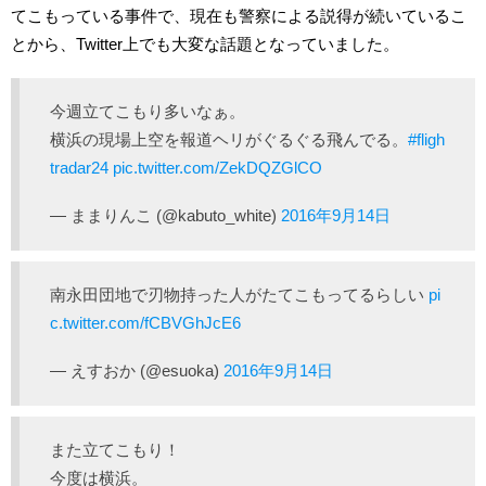
てこもっている事件で、現在も警察による説得が続いているこ
とから、Twitter上でも大変な話題となっていました。
今週立てこもり多いなぁ。
横浜の現場上空を報道ヘリがぐるぐる飛んでる。
#fligh
tradar24
pic.twitter.com/ZekDQZGlCO
— ままりんこ (@kabuto_white)
2016年9月14日
南永田団地で刃物持った人がたてこもってるらしい
pi
c.twitter.com/fCBVGhJcE6
— えすおか (@esuoka)
2016年9月14日
また立てこもり！
今度は横浜。