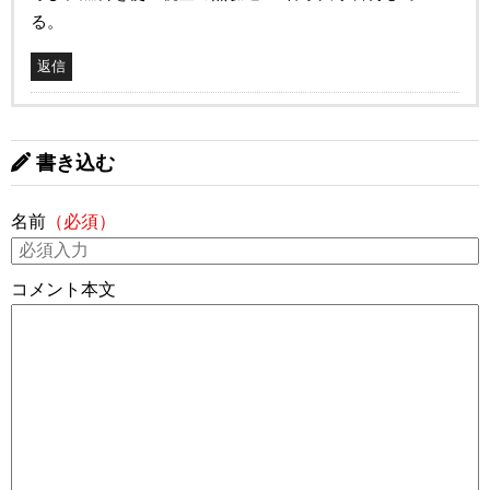
る。
返信
書き込む
名前
（必須）
コメント本文