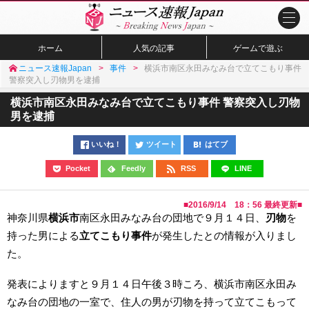
ホーム
人気の記事
ゲームで遊ぶ
ニュース速報Japan
事件
横浜市南区永田みなみ台で立てこもり事件
警察突入し刃物男を逮捕
横浜市南区永田みなみ台で立てこもり事件 警察突入し刃物
男を逮捕
いいね！
ツイート
はてブ
Pocket
Feedly
RSS
LINE
■
2016/9/14 18：56
最終更新■
神奈川県
横浜市
南区永田みなみ台の団地で９月１４日、
刃物
を
持った男による
立てこもり事件
が発生したとの情報が入りまし
た。
発表によりますと９月１４日午後３時ころ、横浜市南区永田み
なみ台の団地の一室で、住人の男が刃物を持って立てこもって