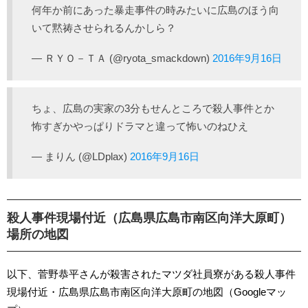
何年か前にあった暴走事件の時みたいに広島のほう向
いて黙祷させられるんかしら？
— ＲＹＯ－ＴＡ (@ryota_smackdown)
2016年9月16日
ちょ、広島の実家の3分もせんところで殺人事件とか
怖すぎかやっぱりドラマと違って怖いのねひえ
— まりん (@LDplax)
2016年9月16日
殺人事件現場付近（広島県広島市南区向洋大原町）
場所の地図
以下、菅野恭平さんが殺害されたマツダ社員寮がある殺人事件
現場付近・広島県広島市南区向洋大原町の地図（Googleマッ