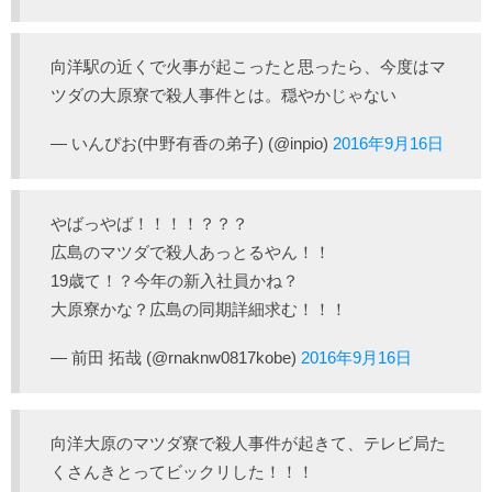
向洋駅の近くで火事が起こったと思ったら、今度はマ
ツダの大原寮で殺人事件とは。穏やかじゃない
— いんぴお(中野有香の弟子) (@inpio)
2016年9月16日
やばっやば！！！！？？？
広島のマツダで殺人あっとるやん！！
19歳て！？今年の新入社員かね？
大原寮かな？広島の同期詳細求む！！！
— 前田 拓哉 (@rnaknw0817kobe)
2016年9月16日
向洋大原のマツダ寮で殺人事件が起きて、テレビ局た
くさんきとってビックリした！！！