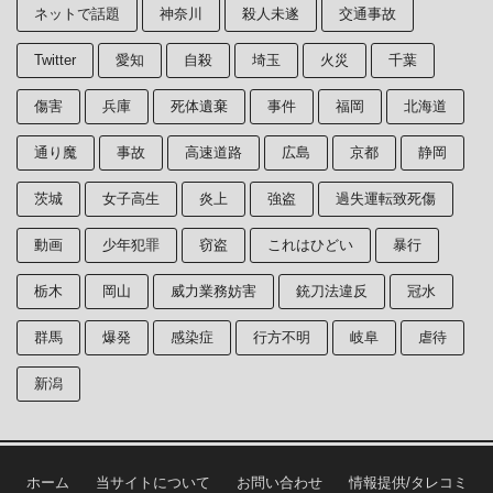
ネットで話題
神奈川
殺人未遂
交通事故
Twitter
愛知
自殺
埼玉
火災
千葉
傷害
兵庫
死体遺棄
事件
福岡
北海道
通り魔
事故
高速道路
広島
京都
静岡
茨城
女子高生
炎上
強盗
過失運転致死傷
動画
少年犯罪
窃盗
これはひどい
暴行
栃木
岡山
威力業務妨害
銃刀法違反
冠水
群馬
爆発
感染症
行方不明
岐阜
虐待
新潟
ホーム
当サイトについて
お問い合わせ
情報提供/タレコミ