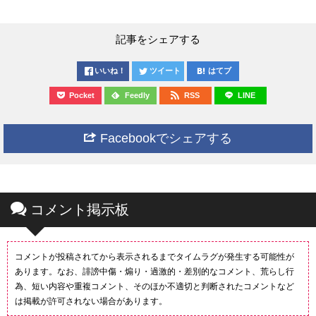
記事をシェアする
いいね！
ツイート
はてブ
Pocket
Feedly
RSS
LINE
Facebookでシェアする
コメント掲示板
コメントが投稿されてから表示されるまでタイムラグが発生する可能性が
あります。なお、誹謗中傷・煽り・過激的・差別的なコメント、荒らし行
為、短い内容や重複コメント、そのほか不適切と判断されたコメントなど
は掲載が許可されない場合があります。