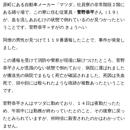
原町にある自動車メーカー「マツダ」社員寮の非常階段２階に
ある踊り場で、この寮に住む従業員・
菅野恭平
さん（１９）
が、血を流しあおむけの状態で倒れているのが見つかったとい
うことです。菅野恭平＝すがの きょうへい
同僚の男性が見つけて１１９番通報したことで、事件が発覚し
ました。
この通報を受けて消防や警察が現場に駆けつけたところ、菅野
恭平さんが意識のない状態で倒れており、病院に運ばれました
が搬送先の病院でまもなく死亡が確認されました。死因は失血
死で、頭や顔には殴られたような痕跡が複数あったということ
です。
菅野恭平さんはマツダに勤めており、１４日は夜勤だったた
め、午前中には勤務が終わっていたとのこと。その後寮に戻っ
たとみられていますが、何時頃に殺害されたのかはわかってい
ません。