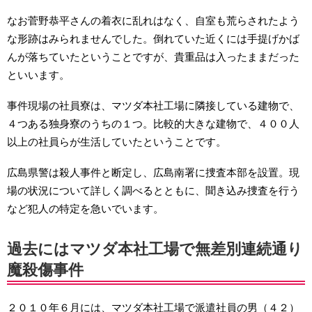
なお菅野恭平さんの着衣に乱れはなく、自室も荒らされたよう
な形跡はみられませんでした。倒れていた近くには手提げかば
んが落ちていたということですが、貴重品は入ったままだった
といいます。
事件現場の社員寮は、マツダ本社工場に隣接している建物で、
４つある独身寮のうちの１つ。比較的大きな建物で、４００人
以上の社員らが生活していたということです。
広島県警は殺人事件と断定し、広島南署に捜査本部を設置。現
場の状況について詳しく調べるとともに、聞き込み捜査を行う
など犯人の特定を急いでいます。
過去にはマツダ本社工場で無差別連続通り
魔殺傷事件
２０１０年６月には、マツダ本社工場で派遣社員の男（４２）