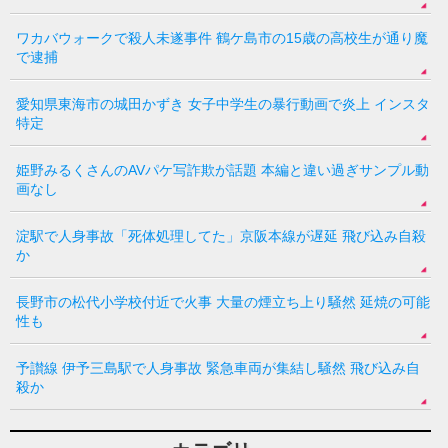
ワカバウォークで殺人未遂事件 鶴ケ島市の15歳の高校生が通り魔
で逮捕
愛知県東海市の城田かずき 女子中学生の暴行動画で炎上 インスタ
特定
姫野みるくさんのAVパケ写詐欺が話題 本編と違い過ぎサンプル動
画なし
淀駅で人身事故「死体処理してた」京阪本線が遅延 飛び込み自殺
か
長野市の松代小学校付近で火事 大量の煙立ち上り騒然 延焼の可能
性も
予讃線 伊予三島駅で人身事故 緊急車両が集結し騒然 飛び込み自
殺か