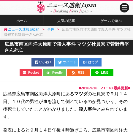
ホーム
人気の記事
ゲームで遊ぶ
ニュース速報Japan
事件
広島市南区向洋大原町で殺人事件 マツダ社
員寮で菅野恭平さん死亡
広島市南区向洋大原町で殺人事件 マツダ社員寮で菅野恭平
さん死亡
いいね！
ツイート
はてブ
Pocket
Feedly
RSS
LINE
■
2016/9/16 23：43
最終更新■
広島県広島市南区向洋大原町にある
マツダ
の社員寮で９月１４
日、１０代の男性が血を流して倒れているのが見つかり、その
後死亡していたことがわかりました。
殺人事件
とみられていま
す。
発表によると９月１４日午後４時過ぎころ、広島市南区向洋大