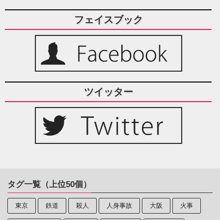
フェイスブック
ツイッター
タグ一覧（上位50個）
東京
鉄道
殺人
人身事故
大阪
火事