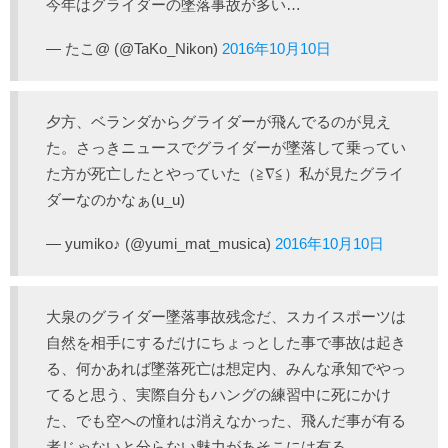
今年はグライダーの墜落事故が多い…
— たこ@ (@TaKo_Nikon)
2016年10月10日
夕方、ベランダからグライダーが飛んでるのが見え
た。さっきニュースでグライダーが墜落して乗ってい
た方が死亡したとやっていた（≧∇≦）私が見たグライ
ダーなのかなぁ(u_u)
— yumiko♪ (@yumi_mat_musica)
2016年10月10日
大泉のグライダー墜落事故残念だ、スカイスポーツは
自然を相手にするだけにちょっとした事で事故は起き
る、何かあれば墜落死亡は想定内、みんな承知でやっ
てると思う、実際自分もハングの練習中に死にかけ
た、でも空への憧れは消えなかった、飛んだ事が有る
者じゃないと分らない魅力があそこには有る。