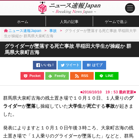
ホーム
人気の記事
ゲームで遊ぶ
ニュース速報Japan
事故
グライダーが墜落する死亡事故 早稲田大学
生が操縦か 群馬県大泉町古海
グライダーが墜落する死亡事故 早稲田大学生が操縦か 群
馬県大泉町古海
いいね！
ツイート
はてブ
Pocket
Feedly
RSS
LINE
■
2016/10/10 19：53
最終更新■
群馬県大泉町古海の残土置き場で１０月１０日、１人乗りの
グ
ライダー
が
墜落
し操縦していた
大学生
が
死亡
する
事故
が起きま
した。
発表によりますと１０月１０日午後３時ころ、大泉町古海の残
土置き場で「１人乗りのグライダーが墜落した」などと、群馬