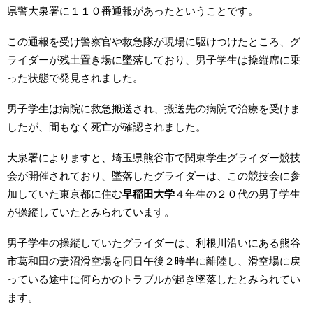
県警大泉署に１１０番通報があったということです。
この通報を受け警察官や救急隊が現場に駆けつけたところ、グ
ライダーが残土置き場に墜落しており、男子学生は操縦席に乗
った状態で発見されました。
男子学生は病院に救急搬送され、搬送先の病院で治療を受けま
したが、間もなく死亡が確認されました。
大泉署によりますと、埼玉県熊谷市で関東学生グライダー競技
会が開催されており、墜落したグライダーは、この競技会に参
加していた東京都に住む
早稲田大学
４年生の２０代の男子学生
が操縦していたとみられています。
男子学生の操縦していたグライダーは、利根川沿いにある熊谷
市葛和田の妻沼滑空場を同日午後２時半に離陸し、滑空場に戻
っている途中に何らかのトラブルが起き墜落したとみられてい
ます。