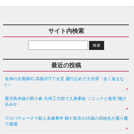
サイト内検索
最近の投稿
名神の京都南IC-高槻JCTで火災 通行止めで大渋滞「全く進まな
い」
鹿児島本線の西小倉-九州工大前で人身事故 ソニックと衝突 飛び
込みか
ワカバウォークで殺人未遂事件 鶴ケ島市の15歳の高校生が通り魔
で逮捕