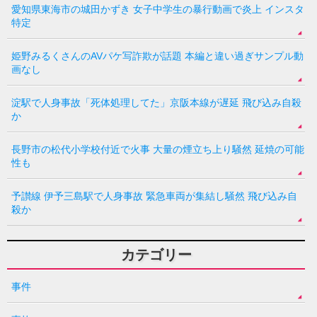
愛知県東海市の城田かずき 女子中学生の暴行動画で炎上 インスタ
特定
姫野みるくさんのAVパケ写詐欺が話題 本編と違い過ぎサンプル動
画なし
淀駅で人身事故「死体処理してた」京阪本線が遅延 飛び込み自殺
か
長野市の松代小学校付近で火事 大量の煙立ち上り騒然 延焼の可能
性も
予讃線 伊予三島駅で人身事故 緊急車両が集結し騒然 飛び込み自
殺か
カテゴリー
事件