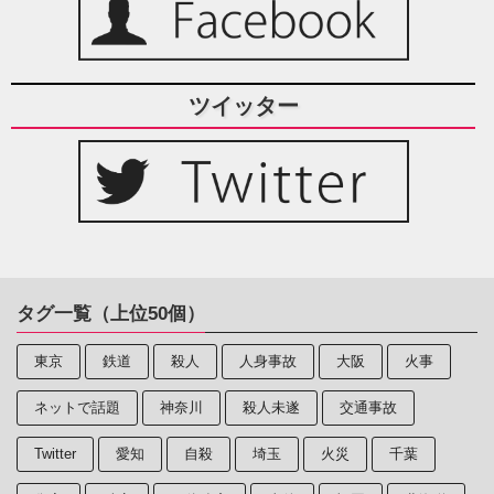
ツイッター
タグ一覧（上位50個）
東京
鉄道
殺人
人身事故
大阪
火事
ネットで話題
神奈川
殺人未遂
交通事故
Twitter
愛知
自殺
埼玉
火災
千葉