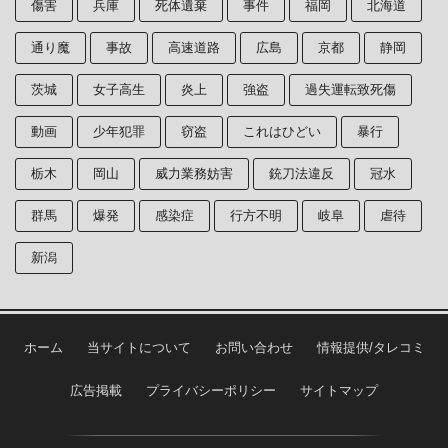
傷害
兵庫
死体遺棄
事件
福岡
北海道
通り魔
事故
高速道路
広島
京都
静岡
茨城
女子高生
炎上
強盗
過失運転致死傷
動画
少年犯罪
窃盗
これはひどい
暴行
栃木
岡山
威力業務妨害
銃刀法違反
冠水
群馬
爆発
感染症
行方不明
岐阜
虐待
新潟
ホーム
当サイトについて
お問い合わせ
情報提供/タレコミ
広告掲載
プライバシーポリシー
サイトマップ