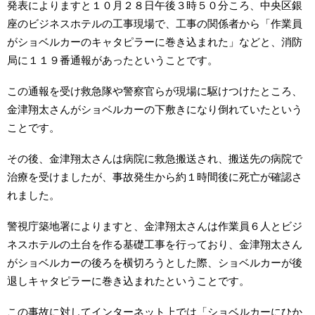
発表によりますと１０月２８日午後３時５０分ころ、中央区銀
座のビジネスホテルの工事現場で、工事の関係者から「作業員
がショベルカーのキャタピラーに巻き込まれた」などと、消防
局に１１９番通報があったということです。
この通報を受け救急隊や警察官らが現場に駆けつけたところ、
金津翔太さんがショベルカーの下敷きになり倒れていたという
ことです。
その後、金津翔太さんは病院に救急搬送され、搬送先の病院で
治療を受けましたが、事故発生から約１時間後に死亡が確認さ
れました。
警視庁築地署によりますと、金津翔太さんは作業員６人とビジ
ネスホテルの土台を作る基礎工事を行っており、金津翔太さん
がショベルカーの後ろを横切ろうとした際、ショベルカーが後
退しキャタピラーに巻き込まれたということです。
この事故に対してインターネット上では「ショベルカーにひか