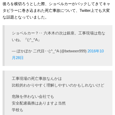
後ろを横切ろうとした際、ショベルカーがバックしてきてキャ
タピラーに巻き込まれた死亡事故について、Twitter上でも大変
な話題となっていました。
ショベルカー？‥ 六本木の次は銀座。工事現場は危な
いね。『(;^_^A』
— ぽかぽか 二代目‥(;^_^A (@between999)
2016年10
月28日
工事現場の死亡事故なんかは
比較的わかりやすく理解しやすいのかもしれないけど
危険を伴わない会社でも
安全配慮義務はありますよ当然
学校も