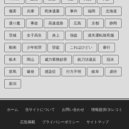
傷害
兵庫
死体遺棄
事件
福岡
北海道
通り魔
事故
高速道路
広島
京都
静岡
茨城
女子高生
炎上
強盗
過失運転致死傷
動画
少年犯罪
窃盗
これはひどい
暴行
栃木
岡山
威力業務妨害
銃刀法違反
冠水
群馬
爆発
感染症
行方不明
岐阜
虐待
新潟
ホーム
当サイトについて
お問い合わせ
情報提供/タレコミ
広告掲載
プライバシーポリシー
サイトマップ