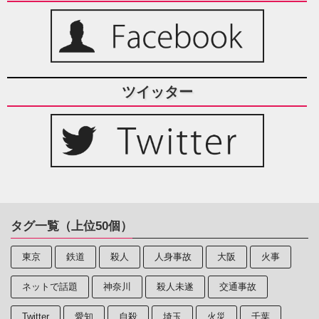
ツイッター
タグ一覧（上位50個）
東京
鉄道
殺人
人身事故
大阪
火事
ネットで話題
神奈川
殺人未遂
交通事故
Twitter
愛知
自殺
埼玉
火災
千葉