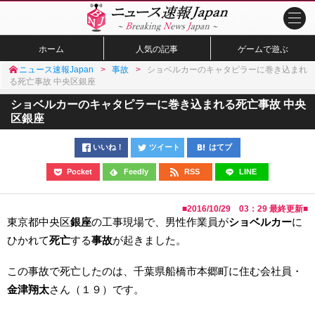
ホーム
人気の記事
ゲームで遊ぶ
ニュース速報Japan
事故
ショベルカーのキャタピラーに巻き込まれ
る死亡事故 中央区銀座
ショベルカーのキャタピラーに巻き込まれる死亡事故 中央
区銀座
いいね！
ツイート
はてブ
Pocket
Feedly
RSS
LINE
■
2016/10/29 03：29
最終更新■
東京都中央区
銀座
の工事現場で、男性作業員が
ショベルカー
に
ひかれて
死亡
する
事故
が起きました。
この事故で死亡したのは、千葉県船橋市本郷町に住む会社員・
金津翔太
さん（１９）です。