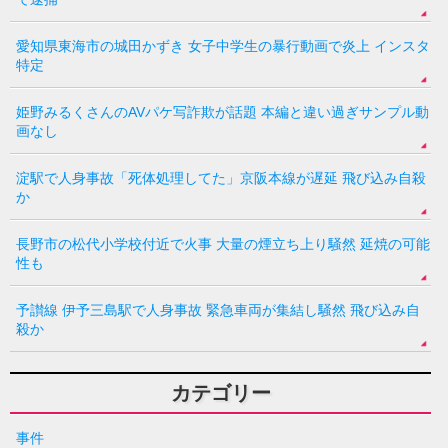
愛知県東海市の城田かずき 女子中学生の暴行動画で炎上 インスタ
特定
姫野みるくさんのAVパケ写詐欺が話題 本編と違い過ぎサンプル動
画なし
淀駅で人身事故「死体処理してた」京阪本線が遅延 飛び込み自殺
か
長野市の松代小学校付近で火事 大量の煙立ち上り騒然 延焼の可能
性も
予讃線 伊予三島駅で人身事故 緊急車両が集結し騒然 飛び込み自
殺か
カテゴリー
事件