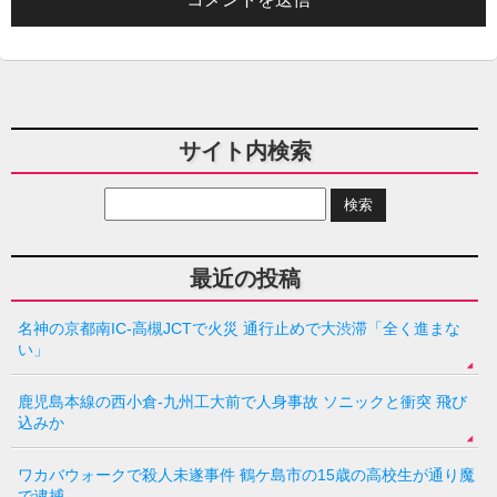
サイト内検索
最近の投稿
名神の京都南IC-高槻JCTで火災 通行止めで大渋滞「全く進まな
い」
鹿児島本線の西小倉-九州工大前で人身事故 ソニックと衝突 飛び
込みか
ワカバウォークで殺人未遂事件 鶴ケ島市の15歳の高校生が通り魔
で逮捕