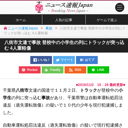
ホーム
人気の記事
ゲームで遊ぶ
ニュース速報Japan
事故
八街市文違で事故 登校中の小学生の列にト
ラックが突っ込む 4人重軽傷
八街市文違で事故 登校中の小学生の列にトラックが突っ込
む 4人重軽傷
いいね！
ツイート
はてブ
Pocket
Feedly
RSS
LINE
■
2016/11/2 10：28
最終更新■
千葉県
八街市
文違の国道で１１月２日、
トラック
が登校中の
小
学生
の列に突っ込む
事故
があり、千葉県警は自動車運転処罰法
違反（過失運転致傷）の疑いで１０代の少年を現行犯逮捕しま
した。
自動車運転処罰法違反（過失運転致傷）の疑いで現行犯逮捕さ