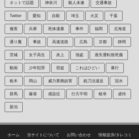
ネットで話題
神奈川
殺人未遂
交通事故
Twitter
愛知
自殺
埼玉
火災
千葉
傷害
兵庫
死体遺棄
事件
福岡
北海道
通り魔
事故
高速道路
広島
京都
静岡
茨城
女子高生
炎上
強盗
過失運転致死傷
動画
少年犯罪
窃盗
これはひどい
暴行
栃木
岡山
威力業務妨害
銃刀法違反
冠水
群馬
爆発
感染症
行方不明
岐阜
虐待
新潟
ホーム
当サイトについて
お問い合わせ
情報提供/タレコミ