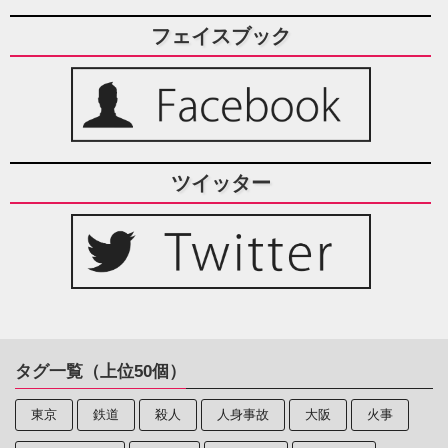
フェイスブック
ツイッター
タグ一覧（上位50個）
東京
鉄道
殺人
人身事故
大阪
火事