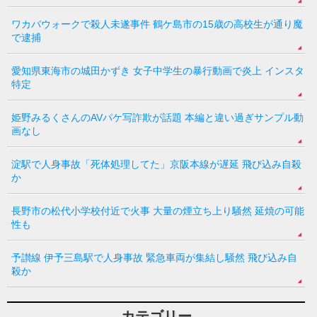
ワカバウォークで殺人未遂事件 鶴ケ島市の15歳の高校生が通り魔
で逮捕
愛知県東海市の城田かずき 女子中学生の暴行動画で炎上 インスタ
特定
姫野みるくさんのAVパケ写詐欺が話題 本編と違い過ぎサンプル動
画なし
淀駅で人身事故「死体処理してた」京阪本線が遅延 飛び込み自殺
か
長野市の松代小学校付近で火事 大量の煙立ち上り騒然 延焼の可能
性も
予讃線 伊予三島駅で人身事故 緊急車両が集結し騒然 飛び込み自
殺か
カテゴリー