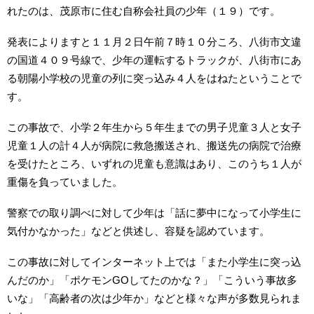
れたのは、茂原市に住む自称会社員の少年（１９）です。
発表によりますと１１月２日午前７時１０分ころ、八街市文違
の国道４０９号線で、少年の運転するトラックが、八街市にあ
る朝陽小学校の児童の列に突っ込み４人をはねたということで
す。
この事故で、小学２年生から５年生までの男子児童３人と女子
児童１人の計４人が病院に救急搬送され、搬送先の病院で治療
を受けたところ、いずれの児童も意識はあり、このうち１人が
重傷を負っていました。
警察での取り調べに対して少年は「話に夢中になって小学生に
気付かなかった」などと供述し、容疑を認めています。
この事故に対してインターネット上では「また小学生に突っ込
んだのか」「ポケモンGOしてたのかな？」「こういう事故多
いな」「高齢者の次は少年か」などと様々な声が多数見られま