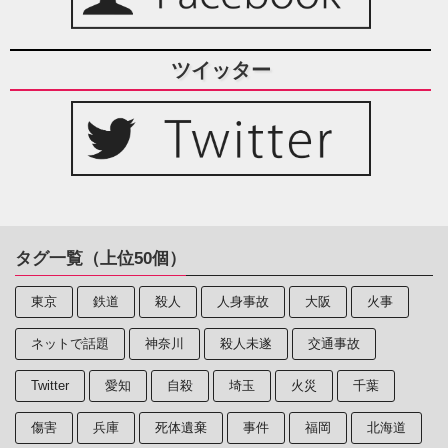
ツイッター
タグ一覧（上位50個）
東京
鉄道
殺人
人身事故
大阪
火事
ネットで話題
神奈川
殺人未遂
交通事故
Twitter
愛知
自殺
埼玉
火災
千葉
傷害
兵庫
死体遺棄
事件
福岡
北海道