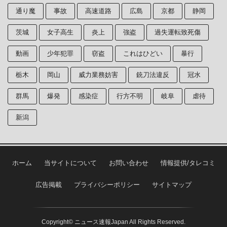
通り魔
事故
高速道路
広島
京都
静岡
茨城
女子高生
炎上
強盗
過失運転致死傷
動画
少年犯罪
窃盗
これはひどい
暴行
栃木
岡山
威力業務妨害
銃刀法違反
冠水
群馬
爆発
感染症
行方不明
岐阜
虐待
新潟
ホーム
当サイトについて
お問い合わせ
情報提供/タレコミ
広告掲載
プライバシーポリシー
サイトマップ
Copyright© ニュース速報Japan All Rights Reserved.