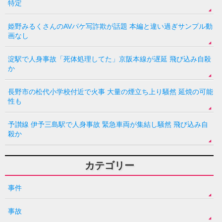
特定
姫野みるくさんのAVパケ写詐欺が話題 本編と違い過ぎサンプル動
画なし
淀駅で人身事故「死体処理してた」京阪本線が遅延 飛び込み自殺
か
長野市の松代小学校付近で火事 大量の煙立ち上り騒然 延焼の可能
性も
予讃線 伊予三島駅で人身事故 緊急車両が集結し騒然 飛び込み自
殺か
カテゴリー
事件
事故