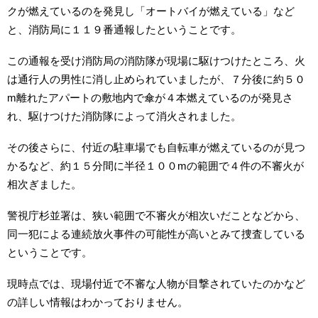
クが燃えているのを発見し「オートバイが燃えている」など
と、消防局に１１９番通報したということです。
この通報を受け消防局の消防隊が現場に駆けつけたところ、火
は通行人の男性に消し止められていましたが、７分後に約５０
m離れたアパートの敷地内で傘が４本燃えているのが発見さ
れ、駆けつけた消防隊によって消火されました。
その後さらに、付近の駐車場でも自転車が燃えているのが見つ
かるなど、約１５分間に半径１００mの範囲で４件の不審火が
相次ぎました。
警視庁杉並署は、狭い範囲で不審火が相次いだことなどから、
同一犯による連続放火事件の可能性が高いとみて捜査している
ということです。
現時点では、現場付近で不審な人物が目撃されていたのかなど
の詳しい情報はわかっておりません。