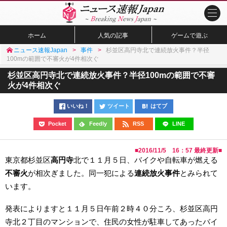
ホーム
人気の記事
ゲームで遊ぶ
ニュース速報Japan
事件
杉並区高円寺北で連続放火事件？半径
100mの範囲で不審火が4件相次ぐ
杉並区高円寺北で連続放火事件？半径100mの範囲で不審
火が4件相次ぐ
いいね！
ツイート
はてブ
Pocket
Feedly
RSS
LINE
■
2016/11/5 16：57
最終更新■
東京都杉並区
高円寺
北で１１月５日、バイクや自転車が燃える
不審火
が相次ぎました。同一犯による
連続放火事件
とみられて
います。
発表によりますと１１月５日午前２時４０分ころ、杉並区高円
寺北２丁目のマンションで、住民の女性が駐車してあったバイ