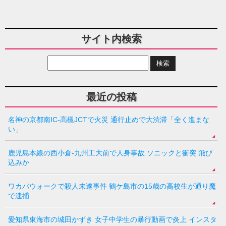
サイト内検索
最近の投稿
名神の京都南IC-高槻JCTで火災 通行止めで大渋滞「全く進まな
い」
鹿児島本線の西小倉-九州工大前で人身事故 ソニックと衝突 飛び
込みか
ワカバウォークで殺人未遂事件 鶴ケ島市の15歳の高校生が通り魔
で逮捕
愛知県東海市の城田かずき 女子中学生の暴行動画で炎上 インスタ