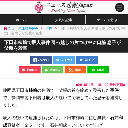
ホーム
人気の記事
ゲームで遊ぶ
ニュース速報Japan
事件
下田市柿崎で殺人事件 引っ越しの片づけ中
に口論 息子が父親を殺害
下田市柿崎で殺人事件 引っ越しの片づけ中に口論 息子が
父親を殺害
いいね！
ツイート
はてブ
Pocket
Feedly
RSS
LINE
■
2016/11/6 18：40
最終更新■
静岡県下田市
柿崎
の住宅で、父親の首を絞めて殺害した
事件
で、静岡県警下田署は
殺人
の疑いで同居していた息子を逮捕し
ました。
殺人の疑いで逮捕されたのは、下田市柿崎に住む無職・
石井和
成
容疑者（２５）です。石井和成＝いしい かずしげ