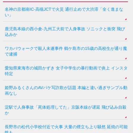
名神の京都南IC-高槻JCTで火災 通行止めで大渋滞「全く進まな
い」
鹿児島本線の西小倉-九州工大前で人身事故 ソニックと衝突 飛び
込みか
ワカバウォークで殺人未遂事件 鶴ケ島市の15歳の高校生が通り魔
で逮捕
愛知県東海市の城田かずき 女子中学生の暴行動画で炎上 インスタ
特定
姫野みるくさんのAVパケ写詐欺が話題 本編と違い過ぎサンプル動
画なし
淀駅で人身事故「死体処理してた」京阪本線が遅延 飛び込み自殺
か
長野市の松代小学校付近で火事 大量の煙立ち上り騒然 延焼の可能
性も