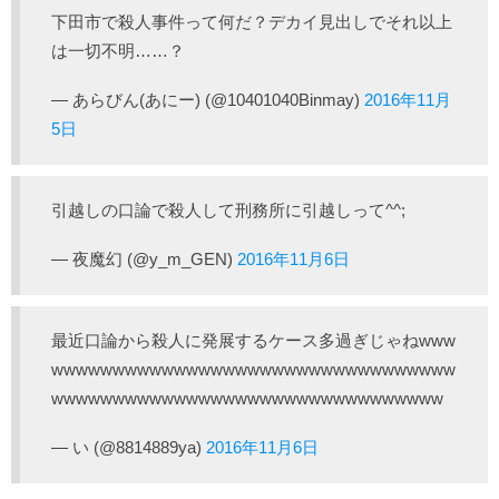
下田市で殺人事件って何だ？デカイ見出しでそれ以上
は一切不明……？
— あらびん(あにー) (@10401040Binmay)
2016年11月
5日
引越しの口論で殺人して刑務所に引越しって^^;
— 夜魔幻 (@y_m_GEN)
2016年11月6日
最近口論から殺人に発展するケース多過ぎじゃねwww
wwwwwwwwwwwwwwwwwwwwwwwwwwwwwwwww
wwwwwwwwwwwwwwwwwwwwwwwwwwwwwwww
— い (@8814889ya)
2016年11月6日