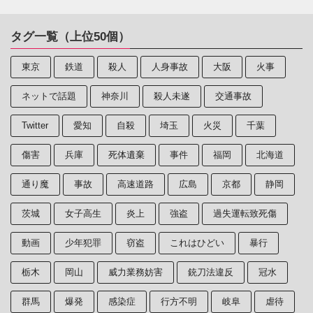
タグ一覧（上位50個）
東京
鉄道
殺人
人身事故
大阪
火事
ネットで話題
神奈川
殺人未遂
交通事故
Twitter
愛知
自殺
埼玉
火災
千葉
傷害
兵庫
死体遺棄
事件
福岡
北海道
通り魔
事故
高速道路
広島
京都
静岡
茨城
女子高生
炎上
強盗
過失運転致死傷
動画
少年犯罪
窃盗
これはひどい
暴行
栃木
岡山
威力業務妨害
銃刀法違反
冠水
群馬
爆発
感染症
行方不明
岐阜
虐待