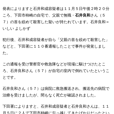
発表によりますと石井和成容疑者は１１月５日午後２時２０分
ころ、下田市柿崎の自宅で、父親で無職・
石井良和
さん（５
７）の首を絞めて殺害した疑いが持たれています。石井良和＝
いしい よしかず
犯行後、石井和成容疑者が自ら「父親の首を絞めて殺害した」
などと、下田署に１１０番通報したことで事件が発覚しまし
た。
この通報を受け警察官や救急隊などが現場に駆けつけたとこ
ろ、石井良和さん（５７）が自宅の室内で倒れていたというこ
とです。
石井良和さん（５７）は病院に救急搬送され、搬送先の病院で
治療を受けましたが、間もなく死亡が確認されました。
下田署によりますと、石井和成容疑者と石井良和さんは、１１
月５日に２人で下田市柿崎に引っ越してきたばかりだったとい