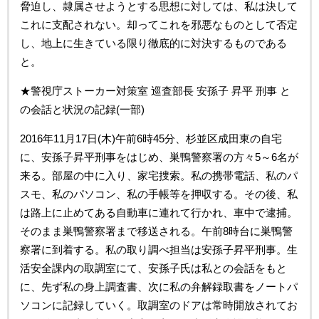
脅迫し、隷属させようとする思想に対しては、私は決して
これに支配されない。却ってこれを邪悪なものとして否定
し、地上に生きている限り徹底的に対決するものである
と。
★警視庁ストーカー対策室 巡査部長 安孫子 昇平 刑事 と
の会話と状況の記録(一部)
2016年11月17日(木)午前6時45分、杉並区成田東の自宅
に、安孫子昇平刑事をはじめ、巣鴨警察署の方々5～6名が
来る。部屋の中に入り、家宅捜索。私の携帯電話、私のパ
スモ、私のパソコン、私の手帳等を押収する。その後、私
は路上に止めてある自動車に連れて行かれ、車中で逮捕。
そのまま巣鴨警察署まで移送される。午前8時台に巣鴨警
察署に到着する。私の取り調べ担当は安孫子昇平刑事。生
活安全課内の取調室にて、安孫子氏は私との会話をもと
に、先ず私の身上調査書、次に私の弁解録取書をノートパ
ソコンに記録していく。取調室のドアは常時開放されてお