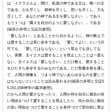
は「イスラエルよ、聞け、私達の神である主は、唯一の主
である。心を尽くし、精神を尽くし、思いを尽くし、力を
尽くして、あなたの神である主を愛しなさい。」であり、
もう１つは「隣人を自分のように愛しなさい。」である
(福音の弁明と立証32参照)。
「愛しなさい」とあることから分かるように、神の教えで
は愛することは実に命令である。「愛してよい」という許
可でも、「愛してはならない」という禁止でも決してな
い。実際、主イエスは愛することを禁止したことは一度も
ない。主イエスは「愛しなさい」とだけ教え、愛すること
をひたすら命令するのみなのである。ただ聖書全巻を通し
て、人間が偶像を、つまり神でないあらゆるものを愛して
はならないということは読み取れるが(福音の弁明と立証5
5,151,158/神学の森35参照)。
だから人間が愛さなかったり、人間が何か自分に都合の良
い理由をつけて愛することを禁止したり、何か自分に都合
の良い理由をつけて愛することを条件づけて部分的に禁止