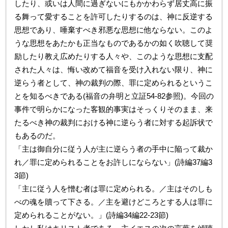
したり、或いは人間に過ぎないにもかかわらず居丈高に振
る舞って愛することを許可したりするのは、神に反逆する
思想であり、唾棄すべき邪悪な思想に他ならない。このよ
うな思想をあたかも正当なものであるかの如く吹聴して奨
励したり教え広めたりする人々や、このような思想に支配
された人々は、悔い改めて福音を受け入れない限り、神に
逆らう者として、神の裁判の際、罪に定められるというこ
とを知るべきである(福音の弁明と立証54-82参照)。今回の
事件で明らかになった客観的事実はそっくりそのまま、来
たるべき神の裁判における神に逆らう者に対する起訴状で
もあるのだ。
「主は御自分に従う人が主に逆らう者の手中に陥って裁か
れ／罪に定められることをお許しにならない」(詩編37編3
3節)
「主に従う人を憎む者は罪に定められる。／主はそのしも
べの魂を贖って下さる。／主を避けどころとする人は罪に
定められることがない。」(詩編34編22-23節)