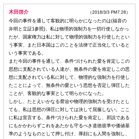
木田啓介
（2018/3/3 PM7:28）
今回の事件を通して客観的に明らかになったのは(福音の
弁明と立証1参照)、私は物理的強制力を一切行使しなかっ
たが、国家権力は私に対して物理的強制力を行使したとい
う事実、また日本国はこのことを法律で正当化していると
いう事実である。
また今回の事件を通して、条件づけられた愛を肯定しこの
思想に支配されている人達が、無条件の愛を肯定しこの思
想に支配されている私に対して、物理的な強制力を行使し
たことによって、無条件の愛という思想を否定し弾圧した
ことが、客観的な事実として明らかになった。
しかし、たとえいかなる脅迫や物理的強制力を受けたとし
ても、私は思想の弾圧に対しては決して屈服しない。ここ
に私は宣言する。条件づけられた愛を肯定し、邪説である
にもかかわらずこれをあたかも守るべき道徳規準や価値基
準のようなものとして押し付け、厚顔にも人間を強制し、