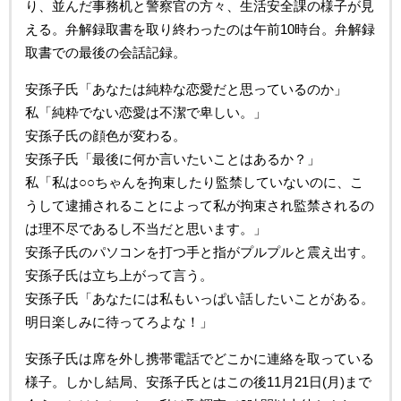
り、並んだ事務机と警察官の方々、生活安全課の様子が見
える。弁解録取書を取り終わったのは午前10時台。弁解録
取書での最後の会話記録。
安孫子氏「あなたは純粋な恋愛だと思っているのか」
私「純粋でない恋愛は不潔で卑しい。」
安孫子氏の顔色が変わる。
安孫子氏「最後に何か言いたいことはあるか？」
私「私は○○ちゃんを拘束したり監禁していないのに、こ
うして逮捕されることによって私が拘束され監禁されるの
は理不尽であるし不当だと思います。」
安孫子氏のパソコンを打つ手と指がプルプルと震え出す。
安孫子氏は立ち上がって言う。
安孫子氏「あなたには私もいっぱい話したいことがある。
明日楽しみに待ってろよな！」
安孫子氏は席を外し携帯電話でどこかに連絡を取っている
様子。しかし結局、安孫子氏とはこの後11月21日(月)まで