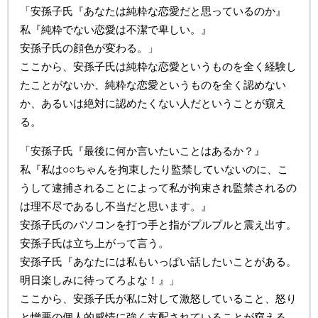
「安孫子氏『あなたは純粋な恋愛だと思っているのか』
私『純粋でない恋愛は不潔で卑しい。』
安孫子氏の顔色が変わる。」
ここから、安孫子氏は純粋な恋愛というものを全く経験し
たことがないか、純粋な恋愛というものを全く認めない
か、あるいは絶対に認めたくない人だということが窺え
る。
「安孫子氏『最後に何か言いたいことはあるか？』
私『私は○○ちゃんを拘束したり監禁していないのに、こ
うして逮捕されることによって私が拘束され監禁されるの
は理不尽であるし不当だと思います。』
安孫子氏のパソコンを打つ手と指がプルプルと震え出す。
安孫子氏は立ち上がって言う。
安孫子氏『あなたには私もいっぱい話したいことがある。
明日楽しみに待ってろよな！』」
ここから、安孫子氏が私に対して激怒していること、怒り
と憎悪の個人的感情に強く支配されていることが窺える。