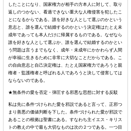
したことになり、国家権力が相手の方本人に対して、取り
返しのつかない、看過できない重大な人権侵害を犯したこ
とになるからである。誰を好きな人として選ぶのかという
意志と、誰を選んで結婚するのかという決定権はたとえ未
成年であっても本人だけに帰属するものである。なぜなら
誰を好きな人として選ぶか、誰を選んで結婚するのかとい
う問題は言うまでもなく、成年・未成年にかかわらず人間
が幸福に生きるために非常に大切なことだからである。こ
の自由意志と自己決定権は、たとえ国家権力であろうと親
権者・監護権者と呼ばれる人であろうと決して侵害しては
ならないのである。
★無条件の愛を否定・弾圧する邪悪な思想に対する反駁
私は先に条件づけられた愛を邪説であると言って、正邪つ
まり善悪の価値判断を下した。条件づけられた愛が邪説で
あることの根拠は聖書にある。すなわち主イエス・キリス
トの教えの中で最も大切なものは次の２つである。一つ目