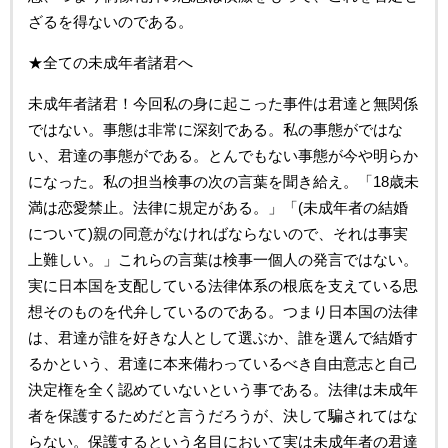
ざるを得ないのである。
★全ての未成年者諸君へ
未成年者諸君！今回私の身に起こった事件は君達と無関係
ではない。事態は非常に深刻である。私の事態がではな
い、君達の事態がである。とんでもない事態が今や明らか
になった。私の担当検事の次の言葉を聞き給え。「18歳未
満は恋愛禁止。法律に規定がある。」「(未成年者の結婚
について)親の同意がなければならないので、それは事実
上難しい。」これらの言葉は検事一個人の発言ではない。
実に日本国を支配している法律体系の根底を支えている思
想そのものを代弁しているのである。つまり日本国の法律
は、君達が誰を好きな人として選ぶか、誰を選んで結婚す
るかという、君達に本来備わっているべき自由意志と自己
決定権を全く認めていないという事である。法律は未成年
者を保護するためだと言うだろうが、決して騙されてはな
らない。保護するという名目において実は未成年者の君達