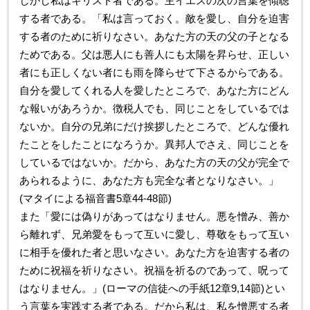
しかし私はキリスト者である。主イエスの次の言葉を傾聴
する者である。「私は言っておく。敵を愛し、自分を迫害
する者のために祈りなさい。あなた方の天の父の子となる
ためである。父は悪人にも善人にも太陽を昇らせ、正しい
者にも正しくない者にも雨を降らせて下さるからである。
自分を愛してくれる人を愛したところで、あなた方にどん
な報いがあろうか。徴税人でも、同じことをしているでは
ないか。自分の兄弟にだけ挨拶したところで、どんな優れ
たことをしたことになろうか。異邦人でさえ、同じことを
しているではないか。だから、あなた方の天の父が完全で
あられるように、あなた方も完全な者となりなさい。」
(マタイによる福音書5章44-48節)
また「愛には偽りがあってはなりません。悪を憎み、善か
ら離れず、兄弟愛をもって互いに愛し、尊敬をもって互い
に相手を優れた者と思いなさい。あなた方を迫害する者の
ために祝福を祈りなさい。祝福を祈るのであって、呪って
はなりません。」(ローマの信徒への手紙12章9,14節)とい
う言葉を実践する者である。だから私は、私を憎悪する者