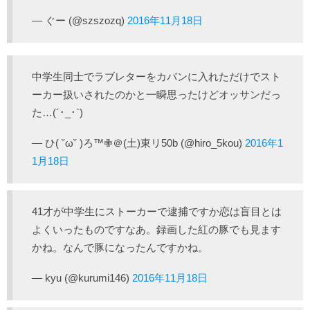
— ぐー (@szszozq)
2016年11月18日
中学生同士でラブレターをカバンに入れただけでスト
ーカー扱いされたのかと一瞬思ったけどオッサンだっ
た…(´･_･`)
— ひ( ˘ω˘ )ろ™✙＠(土)東リ50b (@hiro_5kou)
2016年1
1月18日
41才が中学生にストーカーで逮捕ですか恋は盲目とは
よくいったものですなあ。録画した紅の豚でも見ます
かね。なんで豚になったんですかね。
— kyu (@kurumi146)
2016年11月18日