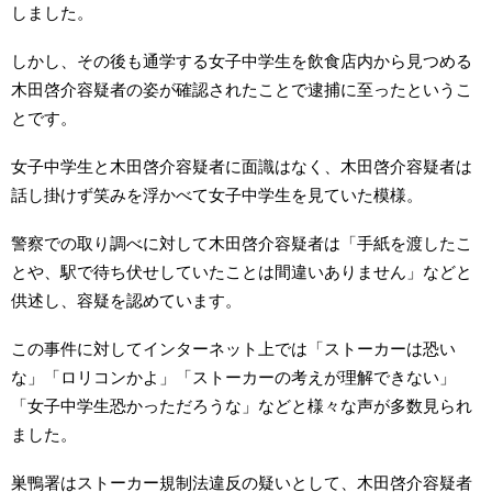
しました。
しかし、その後も通学する女子中学生を飲食店内から見つめる
木田啓介容疑者の姿が確認されたことで逮捕に至ったというこ
とです。
女子中学生と木田啓介容疑者に面識はなく、木田啓介容疑者は
話し掛けず笑みを浮かべて女子中学生を見ていた模様。
警察での取り調べに対して木田啓介容疑者は「手紙を渡したこ
とや、駅で待ち伏せしていたことは間違いありません」などと
供述し、容疑を認めています。
この事件に対してインターネット上では「ストーカーは恐い
な」「ロリコンかよ」「ストーカーの考えが理解できない」
「女子中学生恐かっただろうな」などと様々な声が多数見られ
ました。
巣鴨署はストーカー規制法違反の疑いとして、木田啓介容疑者