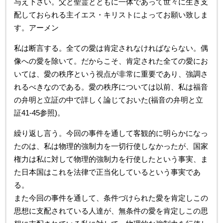
与え下さい。父と聖霊とともに一体であって世々に生き支
配しておられる主イエス・キリストによってお願い致しま
す。アーメン
私は断言する。全ての愛は肯定されなければならない。偶
像への愛を除いて。だからこそ、肯定された全ての愛にお
いては、愛の秩序という視点が非常に重要であり、強調さ
れるべきなのである。愛の秩序については以前、私は福音
の弁明と立証の中で詳しく論じておいた(福音の弁明と立
証41-45参照)。
繰り返し言う。今回の事件を通して客観的に明らかになっ
たのは、私は物理的強制力を一切行使しなかったが、国家
権力は私に対して物理的強制力を行使したという事実、ま
た日本国はこれを法律で正当化しているという事実であ
る。
また今回の事件を通して、条件づけられた愛を肯定しこの
思想に支配されている人達が、無条件の愛を肯定しこの思