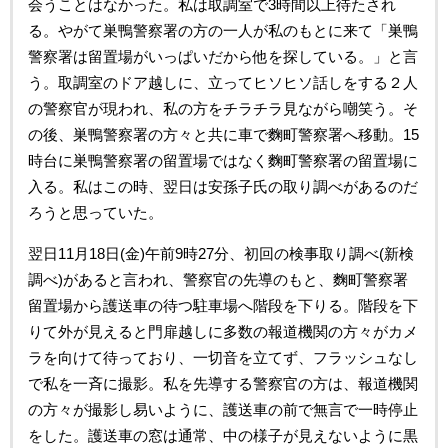
会うことはなかった。私は取調室で3時間以上待たされ
る。やがて巣鴨警察署の方の一人が私のもとに来て「巣鴨
警察署は留置場がいっぱいだから他を探している。」と言
う。取調室のドア越しに、立ってヒソヒソ話しをする２人
の警察官が現われ、私の方をチラチラ見ながら嘲笑う。そ
の後、巣鴨警察署の方々と共に車で麴町警察署へ移動。15
時台に巣鴨警察署の留置場ではなく麴町警察署の留置場に
入る。私はこの時、翌日は安孫子氏の取り調べがあるのだ
ろうと思っていた。
翌日11月18日(金)午前9時27分、初回の検事取り調べ(新検
調べ)があると言われ、警察官の先導のもと、麴町警察署
留置場から護送車の待つ駐車場へ階段を下りる。階段を下
りて外が見えると門扉越しに多数の報道機関の方々がカメ
ラを向けて待っており、一切音を立てず、フラッシュなし
で私を一斉に撮影。私を先導する警察官の方は、報道機関
の方々が撮影し易いように、護送車の前で無言で一時停止
をした。護送車の窓は通常、中の様子が見えないように黒