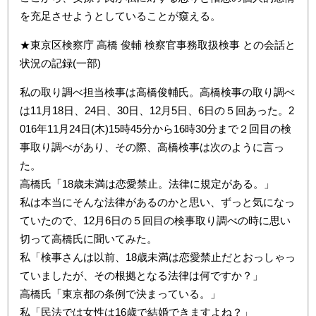
を充足させようとしていることが窺える。
★東京区検察庁 高橋 俊輔 検察官事務取扱検事 との会話と
状況の記録(一部)
私の取り調べ担当検事は高橋俊輔氏。高橋検事の取り調べ
は11月18日、24日、30日、12月5日、6日の５回あった。2
016年11月24日(木)15時45分から16時30分まで２回目の検
事取り調べがあり、その際、高橋検事は次のように言っ
た。
高橋氏「18歳未満は恋愛禁止。法律に規定がある。」
私は本当にそんな法律があるのかと思い、ずっと気になっ
ていたので、12月6日の５回目の検事取り調べの時に思い
切って高橋氏に聞いてみた。
私「検事さんは以前、18歳未満は恋愛禁止だとおっしゃっ
ていましたが、その根拠となる法律は何ですか？」
高橋氏「東京都の条例で決まっている。」
私「民法では女性は16歳で結婚できますよね？」