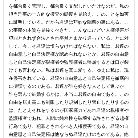
を都合良く管理し、都合良く支配したいだけなのだ。私の
担当刑事の一方的な捜査の態度も見給え。このことを如実
に証明している。だから君達は巧妙な隠蔽の裏にある、こ
の事態の本質を見抜くべきだ。こんなにひどい人権侵害が
犯罪とされず合法とされ平然とまかり通っていることに対
して、今こそ君達は憤らなければならない。私は、君達の
自由意志と自己決定権が認められないとか、君達の自由意
志と自己決定権が親権者や監護権者に帰属するとは口が裂
けても言わない。私は君達を真に愛する。ゆえに私は、現
在侵害されている、君達の自由意志と自己決定権を徹底的
に擁護するのである。君達が誰を好きな人として選ぶか、
誰を選んで結婚するかは、本当に君達の自由である。この
自由を居丈高にも制限したり規制したり禁止したりするの
は、たとえそれをするのが国家権力であれ君達の親権者や
監護権者であれ、人間の純粋性を破壊する許されざる越権
行為であり、犯罪とされるべき人権侵害である。君達の自
由意思と自己決定権は他ならぬ君達だけのものである。他