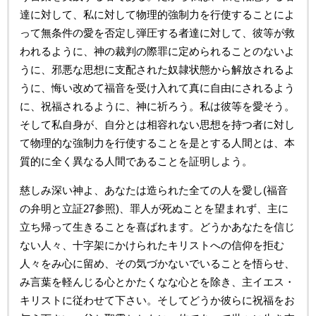
達に対して、私に対して物理的強制力を行使することによ
って無条件の愛を否定し弾圧する者達に対して、彼等が救
われるように、神の裁判の際罪に定められることのないよ
うに、邪悪な思想に支配された奴隷状態から解放されるよ
うに、悔い改めて福音を受け入れて真に自由にされるよう
に、祝福されるように、神に祈ろう。私は彼等を愛そう。
そして私自身が、自分とは相容れない思想を持つ者に対し
て物理的な強制力を行使することを是とする人間とは、本
質的に全く異なる人間であることを証明しよう。
慈しみ深い神よ、あなたは造られた全ての人を愛し(福音
の弁明と立証27参照)、罪人が死ぬことを望まれず、主に
立ち帰って生きることを喜ばれます。どうかあなたを信じ
ない人々、十字架にかけられたキリストへの信仰を拒む
人々をみ心に留め、その気づかないでいることを悟らせ、
み言葉を軽んじる心とかたくなな心とを除き、主イエス・
キリストに従わせて下さい。そしてどうか彼らに祝福をお