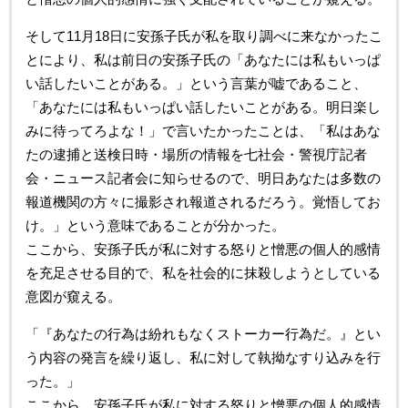
そして11月18日に安孫子氏が私を取り調べに来なかったこ
とにより、私は前日の安孫子氏の「あなたには私もいっぱ
い話したいことがある。」という言葉が嘘であること、
「あなたには私もいっぱい話したいことがある。明日楽し
みに待ってろよな！」で言いたかったことは、「私はあな
たの逮捕と送検日時・場所の情報を七社会・警視庁記者
会・ニュース記者会に知らせるので、明日あなたは多数の
報道機関の方々に撮影され報道されるだろう。覚悟してお
け。」という意味であることが分かった。
ここから、安孫子氏が私に対する怒りと憎悪の個人的感情
を充足させる目的で、私を社会的に抹殺しようとしている
意図が窺える。
「『あなたの行為は紛れもなくストーカー行為だ。』とい
う内容の発言を繰り返し、私に対して執拗なすり込みを行
った。」
ここから、安孫子氏が私に対する怒りと憎悪の個人的感情