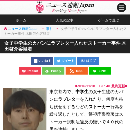
ホーム
人気の記事
ゲームで遊ぶ
ニュース速報Japan
事件
女子中学生のカバンにラブレター入れたス
トーカー事件 木田啓介容疑者
女子中学生のカバンにラブレター入れたストーカー事件 木
田啓介容疑者
いいね！
ツイート
はてブ
Pocket
Feedly
RSS
LINE
■
2016/11/18 19：48
最終更新■
東京都内で、
中学生
の女子生徒のカバ
ンに
ラブレター
を入れたり、何度も待
ち伏せをするなどの
ストーカー
行為を
繰り返したとして、警視庁巣鴨署はス
トーカー規制法違反の疑いで４０代の
男を逮捕しました。