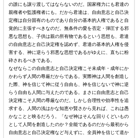
の誰にも譲り渡してはならないのだ。国家権力にも君達の
親権者や監護権者にも。だから君達は、自由意志と自己決
定権は自分固有のものであり自分の基本的人権であると自
覚的に主張すべきなのだ。無条件の愛を否定・弾圧する邪
悪な思想も、子供は親の所有物であるという思想も、君達
の自由意志と自己決定権を認めず、君達の基本的人権を侵
害する、神に逆らう邪悪な思想であるがゆえに、直ちに粉
砕されるべきである。
なぜならこの自由意志と自己決定権こそ未成年・成年にか
かわらず人間の尊厳だからである。実際神は人間を創造し
た際、神を信じて神に従う自由も、神を信じないで神に逆
らう自由も人間に与えたのである。まさに自由意志と自己
決定権こそ人間の尊厳なのだ。しかし合理性や効率性を追
求する、人間の浅はかな知恵や賢さから見れば、これは愚
かなことと映るだろう。「なぜ神はそんな回りくどいもの
として人間を創造したのか？全能であるのだから最初から
自由意志と自己決定権など与えずに、全員神を信じて道か