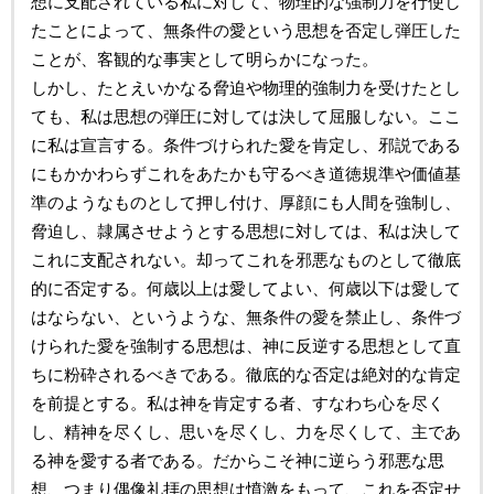
想に支配されている私に対して、物理的な強制力を行使し
たことによって、無条件の愛という思想を否定し弾圧した
ことが、客観的な事実として明らかになった。
しかし、たとえいかなる脅迫や物理的強制力を受けたとし
ても、私は思想の弾圧に対しては決して屈服しない。ここ
に私は宣言する。条件づけられた愛を肯定し、邪説である
にもかかわらずこれをあたかも守るべき道徳規準や価値基
準のようなものとして押し付け、厚顔にも人間を強制し、
脅迫し、隷属させようとする思想に対しては、私は決して
これに支配されない。却ってこれを邪悪なものとして徹底
的に否定する。何歳以上は愛してよい、何歳以下は愛して
はならない、というような、無条件の愛を禁止し、条件づ
けられた愛を強制する思想は、神に反逆する思想として直
ちに粉砕されるべきである。徹底的な否定は絶対的な肯定
を前提とする。私は神を肯定する者、すなわち心を尽く
し、精神を尽くし、思いを尽くし、力を尽くして、主であ
る神を愛する者である。だからこそ神に逆らう邪悪な思
想、つまり偶像礼拝の思想は憤激をもって、これを否定せ