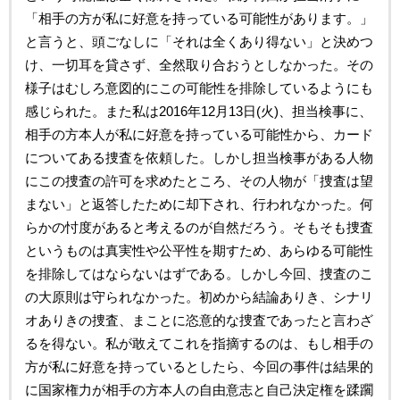
「相手の方が私に好意を持っている可能性があります。」
と言うと、頭ごなしに「それは全くあり得ない」と決めつ
け、一切耳を貸さず、全然取り合おうとしなかった。その
様子はむしろ意図的にこの可能性を排除しているようにも
感じられた。また私は2016年12月13日(火)、担当検事に、
相手の方本人が私に好意を持っている可能性から、カード
についてある捜査を依頼した。しかし担当検事がある人物
にこの捜査の許可を求めたところ、その人物が「捜査は望
まない」と返答したために却下され、行われなかった。何
らかの忖度があると考えるのが自然だろう。そもそも捜査
というものは真実性や公平性を期すため、あらゆる可能性
を排除してはならないはずである。しかし今回、捜査のこ
の大原則は守られなかった。初めから結論ありき、シナリ
オありきの捜査、まことに恣意的な捜査であったと言わざ
るを得ない。私が敢えてこれを指摘するのは、もし相手の
方が私に好意を持っているとしたら、今回の事件は結果的
に国家権力が相手の方本人の自由意志と自己決定権を蹂躙