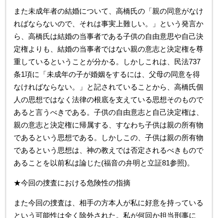
また未成年者の結婚について、高橋氏の「親の同意がなけ
ればならないので、それは事実上難しい。」という発言か
ら、高橋氏は結婚の当事者である子供の自由意思や自己決
定権よりも、結婚の当事者ではない親の意志と決定権を尊
重しているということが分かる。しかしこれは、民法737
条1項に「未成年の子が婚姻をするには、父母の同意を得
なければならない。」と記されていることから、高橋氏個
人の思想ではなく法律の根底を支えている思想そのもので
あると言うべきである。子供の自由意志と自己決定権は、
親の意志と決定権に帰属する、すなわち子供は親の所有物
であるという思想である。しかしこの、子供は親の所有物
であるという思想は、神の教えでは否定されるべきもので
あることを以前私は論じた(福音の弁明と立証81参照)。
★今回の捜査における危険性の指摘
また今回の捜査は、相手の方本人が私に好意を持っている
という可能性は全く除外された。私が何回か担当刑事に