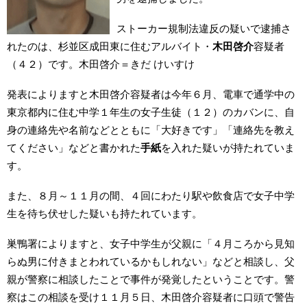
ストーカー規制法違反の疑いで逮捕さ
れたのは、杉並区成田東に住むアルバイト・
木田啓介
容疑者
（４２）です。木田啓介＝きだ けいすけ
発表によりますと木田啓介容疑者は今年６月、電車で通学中の
東京都内に住む中学１年生の女子生徒（１２）のカバンに、自
身の連絡先や名前などとともに「大好きです」「連絡先を教え
てください」などと書かれた
手紙
を入れた疑いが持たれていま
す。
また、８月～１１月の間、４回にわたり駅や飲食店で女子中学
生を待ち伏せした疑いも持たれています。
巣鴨署によりますと、女子中学生が父親に「４月ころから見知
らぬ男に付きまとわれているかもしれない」などと相談し、父
親が警察に相談したことで事件が発覚したということです。警
察はこの相談を受け１１月５日、木田啓介容疑者に口頭で警告