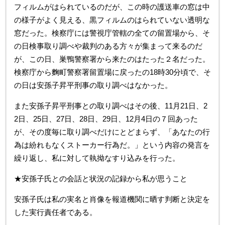
フィルムがはられているのだが、この時の護送車の窓は中
の様子がよく見える、黒フィルムのはられていない透明な
窓だった。検察庁には警視庁管轄の全ての留置場から、そ
の日検事取り調べや裁判のある方々が集まって来るのだ
が、この日、巣鴨警察署から来たのはたった２名だった。
検察庁から麴町警察署留置場に戻ったの18時30分頃で、そ
の日は安孫子昇平刑事の取り調べはなかった。
また安孫子昇平刑事との取り調べはその後、11月21日、2
2日、25日、27日、28日、29日、12月4日の７回あった
が、その度毎に取り調べだけにとどまらず、「あなたの行
為は紛れもなくストーカー行為だ。」という内容の発言を
繰り返し、私に対して執拗なすり込みを行った。
★安孫子氏との会話と状況の記録から私が思うこと
安孫子氏は私の実名と肖像を報道機関に晒す判断と決定を
した実行責任者である。