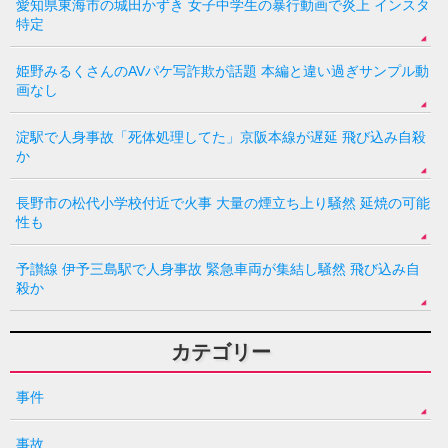
愛知県東海市の城田かずき 女子中学生の暴行動画で炎上 インスタ
特定
姫野みるくさんのAVパケ写詐欺が話題 本編と違い過ぎサンプル動
画なし
淀駅で人身事故「死体処理してた」京阪本線が遅延 飛び込み自殺
か
長野市の松代小学校付近で火事 大量の煙立ち上り騒然 延焼の可能
性も
予讃線 伊予三島駅で人身事故 緊急車両が集結し騒然 飛び込み自
殺か
カテゴリー
事件
事故