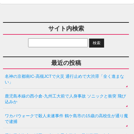
サイト内検索
最近の投稿
名神の京都南IC-高槻JCTで火災 通行止めで大渋滞「全く進まな
い」
鹿児島本線の西小倉-九州工大前で人身事故 ソニックと衝突 飛び
込みか
ワカバウォークで殺人未遂事件 鶴ケ島市の15歳の高校生が通り魔
で逮捕