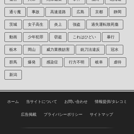
通り魔
事故
高速道路
広島
京都
静岡
茨城
女子高生
炎上
強盗
過失運転致死傷
動画
少年犯罪
窃盗
これはひどい
暴行
栃木
岡山
威力業務妨害
銃刀法違反
冠水
群馬
爆発
感染症
行方不明
岐阜
虐待
新潟
ホーム
当サイトについて
お問い合わせ
情報提供/タレコミ
広告掲載
プライバシーポリシー
サイトマップ