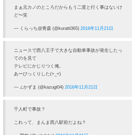
まぁ元カノのところだからもう二度と行く事はないけ
ど〜笑
— くらっち@青森 (@kuratti365)
2016年11月21日
ニュースで西八王子で大きな自動車事故が発生したっ
てのを見て
テレビにかじりつく俺。
あーびっくりした(>_<)
— ∠かずま (@kazugt04)
2016年11月21日
千人町で事故？
これって、まんま西八駅前だよね？