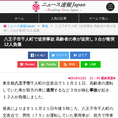
ホーム
人気の記事
ゲームで遊ぶ
ニュース速報Japan
事故
八王子市千人町で追突事故 高齢者の車が追
突し３台が衝突 12人負傷
八王子市千人町で追突事故 高齢者の車が追突し３台が衝突
12人負傷
いいね！
ツイート
はてブ
Pocket
Feedly
RSS
LINE
■
2016/11/21 21：45
最終更新■
東京都
八王子市
千人町の交差点で１１月２１日、高齢者の運転
していた車が前方の車に
追突
するなど３台が絡む
事故
が起き、
１２人が負傷しました。
発表によります１１月２１日午後５時ころ、八王子市千人町の
交差点で、男性（７５）が運転していた乗用車が、前方で停車