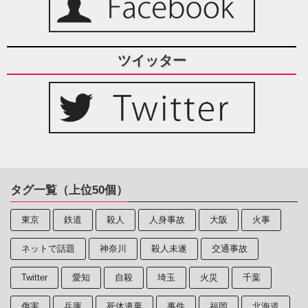
ツイッター
タグ一覧（上位50個）
東京
鉄道
殺人
人身事故
大阪
火事
ネットで話題
神奈川
殺人未遂
交通事故
Twitter
愛知
自殺
埼玉
火災
千葉
傷害
兵庫
死体遺棄
事件
福岡
北海道