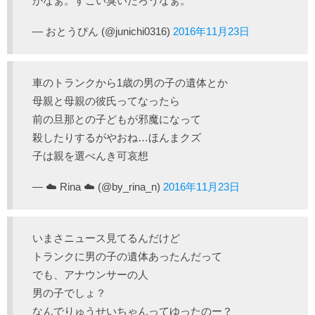
かなぁ。すごい臭いだろうなぁ。
— おとうぴん (@junichi0316)
2016年11月23日
車のトランクから1歳の男の子の遺体とか
母親と母親の彼氏ってなったら
前の旦那との子どもが邪魔になって
殺したりするがやおね…ほんまクズ
子は親を選べんき可哀想
— ☁️ Rina ☁️ (@by_rina_n)
2016年11月23日
いまさニュース見てるんだけど
トランクに男の子の遺体あったんだって
でも、アナウンサーの人
男の子でしょ？
なんでりゅうせいちゃんってゆったのー？