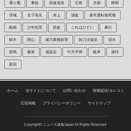
通り魔
事故
高速道路
広島
京都
静岡
茨城
女子高生
炎上
強盗
過失運転致死傷
動画
少年犯罪
窃盗
これはひどい
暴行
栃木
岡山
威力業務妨害
銃刀法違反
冠水
群馬
爆発
感染症
行方不明
岐阜
虐待
新潟
ホーム
当サイトについて
お問い合わせ
情報提供/タレコミ
広告掲載
プライバシーポリシー
サイトマップ
Copyright© ニュース速報Japan All Rights Reserved.