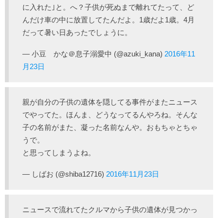
に入れた｣と。へ？子供が死ぬまで離れてたって、ど
んだけ車の中に放置してたんだよ。1歳だよ1歳。4月
だって暑い日あったでしょうに。
— 小豆 かな＠息子溺愛中 (@azuki_kana)
2016年11
月23日
親が自分の子供の遺体を隠してる事件がまたニュース
でやってた。ほんま、どうなってるんやろね。そんな
子の名前がまた、凝った名前なんや。おもちゃとちゃ
うで。
と思ってしまうよね。
— しばお (@shiba12716)
2016年11月23日
ニュースで流れてたクルマから子供の遺体が見つかっ