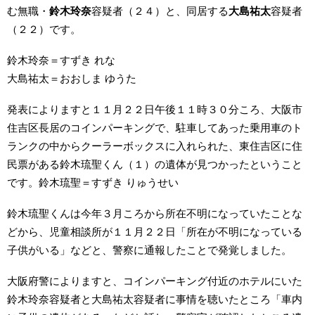
む無職・
鈴木玲奈
容疑者（２４）と、同居する
大島祐太
容疑者
（２２）です。
鈴木玲奈＝すずき れな
大島祐太＝おおしま ゆうた
発表によりますと１１月２２日午後１１時３０分ころ、大阪市
住吉区長居のコインパーキングで、駐車してあった乗用車のト
ランクの中からクーラーボックスに入れられた、東住吉区に住
民票がある鈴木琉聖くん（１）の遺体が見つかったということ
です。鈴木琉聖＝すずき りゅうせい
鈴木琉聖くんは今年３月ころから所在不明になっていたことな
どから、児童相談所が１１月２２日「所在が不明になっている
子供がいる」などと、警察に通報したことで発覚しました。
大阪府警によりますと、コインパーキング付近のホテルにいた
鈴木玲奈容疑者と大島祐太容疑者に事情を聴いたところ「車内