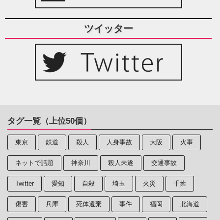
ツイッター
タグ一覧（上位50個）
東京
鉄道
殺人
人身事故
大阪
火事
ネットで話題
神奈川
殺人未遂
交通事故
Twitter
愛知
自殺
埼玉
火災
千葉
傷害
兵庫
死体遺棄
事件
福岡
北海道