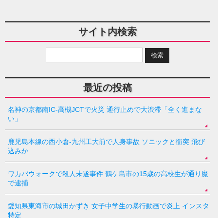
サイト内検索
最近の投稿
名神の京都南IC-高槻JCTで火災 通行止めで大渋滞「全く進まな
い」
鹿児島本線の西小倉-九州工大前で人身事故 ソニックと衝突 飛び
込みか
ワカバウォークで殺人未遂事件 鶴ケ島市の15歳の高校生が通り魔
で逮捕
愛知県東海市の城田かずき 女子中学生の暴行動画で炎上 インスタ
特定