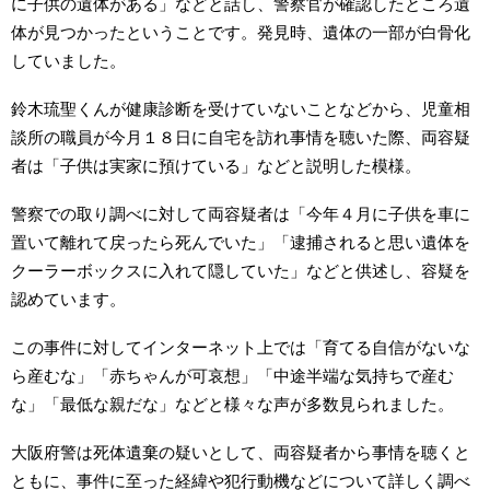
に子供の遺体がある」などと話し、警察官が確認したところ遺
体が見つかったということです。発見時、遺体の一部が白骨化
していました。
鈴木琉聖くんが健康診断を受けていないことなどから、児童相
談所の職員が今月１８日に自宅を訪れ事情を聴いた際、両容疑
者は「子供は実家に預けている」などと説明した模様。
警察での取り調べに対して両容疑者は「今年４月に子供を車に
置いて離れて戻ったら死んでいた」「逮捕されると思い遺体を
クーラーボックスに入れて隠していた」などと供述し、容疑を
認めています。
この事件に対してインターネット上では「育てる自信がないな
ら産むな」「赤ちゃんが可哀想」「中途半端な気持ちで産む
な」「最低な親だな」などと様々な声が多数見られました。
大阪府警は死体遺棄の疑いとして、両容疑者から事情を聴くと
ともに、事件に至った経緯や犯行動機などについて詳しく調べ