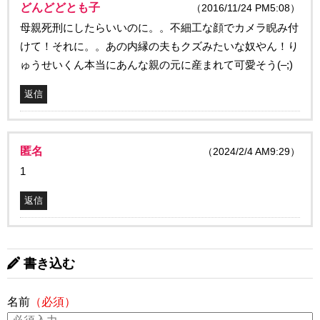
どんどどとも子
（2016/11/24 PM5:08）
母親死刑にしたらいいのに。。不細工な顔でカメラ睨み付
けて！それに。。あの内縁の夫もクズみたいな奴やん！り
ゅうせいくん本当にあんな親の元に産まれて可愛そう(–;)
返信
匿名
（2024/2/4 AM9:29）
1
返信
書き込む
名前
（必須）