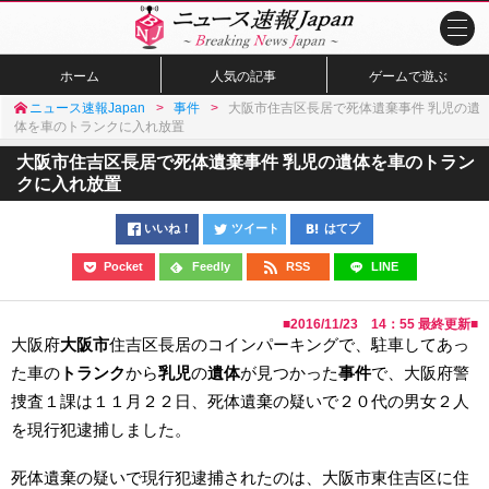
ホーム
人気の記事
ゲームで遊ぶ
ニュース速報Japan
事件
大阪市住吉区長居で死体遺棄事件 乳児の遺
体を車のトランクに入れ放置
大阪市住吉区長居で死体遺棄事件 乳児の遺体を車のトラン
クに入れ放置
いいね！
ツイート
はてブ
Pocket
Feedly
RSS
LINE
■
2016/11/23 14：55
最終更新■
大阪府
大阪市
住吉区長居のコインパーキングで、駐車してあっ
た車の
トランク
から
乳児
の
遺体
が見つかった
事件
で、大阪府警
捜査１課は１１月２２日、死体遺棄の疑いで２０代の男女２人
を現行犯逮捕しました。
死体遺棄の疑いで現行犯逮捕されたのは、大阪市東住吉区に住