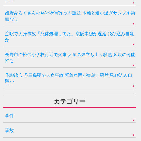
姫野みるくさんのAVパケ写詐欺が話題 本編と違い過ぎサンプル動
画なし
淀駅で人身事故「死体処理してた」京阪本線が遅延 飛び込み自殺
か
長野市の松代小学校付近で火事 大量の煙立ち上り騒然 延焼の可能
性も
予讃線 伊予三島駅で人身事故 緊急車両が集結し騒然 飛び込み自
殺か
カテゴリー
事件
事故