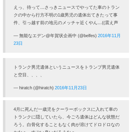
えっ、待って…さっきニュースでやってた車のトラン
クの中から行方不明の1歳男児の遺体出てきたって事
件、引っ越す前の地元のメッチャ近くやん…((震え声
— 無能なエデン@年賀状企画中 (@belfes)
2016年11月
23日
トランク男児遺体というニュースをトランプ男児遺体
と空目、、、、
— hiratch (@hiratch)
2016年11月23日
4月に死んだ一歳児をクーラーボックスに入れて車の
トランクに隠していたら、今ごろ遺体はどんな状態だ
ろう。白骨化することもなく肉が溶けてドロドロなの