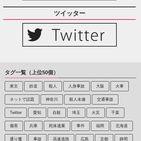
ツイッター
タグ一覧（上位50個）
東京
鉄道
殺人
人身事故
大阪
火事
ネットで話題
神奈川
殺人未遂
交通事故
Twitter
愛知
自殺
埼玉
火災
千葉
傷害
兵庫
死体遺棄
事件
福岡
北海道
通り魔
事故
高速道路
広島
京都
静岡