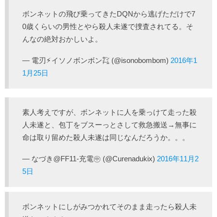
ボンネットの飛び乗ってきたDQNから逃げただけで7
0歳くらいの男性とやら殺人未遂で捜査されてる。そ
んなの絶対おかしいよ。
— 電刃⚡︎イソノボンボン㌠ (@isonobombom)
2016年1
1月25日
素人考えですが、ボンネットに人を乗っけて走った殺
人未遂と、包丁をブスーっとさして救急搬送→無事に
命は取り留めた殺人未遂は同じなんだろうか。。。
— なづき@FF11-充電㊥ (@Curenadukix)
2016年11月2
5日
ボンネットにしがみつかれてそのまま走ったら殺人未