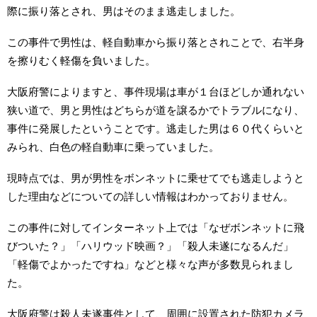
際に振り落とされ、男はそのまま逃走しました。
この事件で男性は、軽自動車から振り落とされことで、右半身
を擦りむく軽傷を負いました。
大阪府警によりますと、事件現場は車が１台ほどしか通れない
狭い道で、男と男性はどちらが道を譲るかでトラブルになり、
事件に発展したということです。逃走した男は６０代くらいと
みられ、白色の軽自動車に乗っていました。
現時点では、男が男性をボンネットに乗せてでも逃走しようと
した理由などについての詳しい情報はわかっておりません。
この事件に対してインターネット上では「なぜボンネットに飛
びついた？」「ハリウッド映画？」「殺人未遂になるんだ」
「軽傷でよかったですね」などと様々な声が多数見られまし
た。
大阪府警は殺人未遂事件として、周囲に設置された防犯カメラ