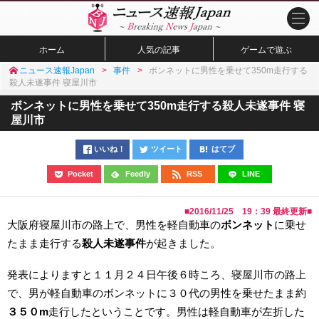
ホーム
人気の記事
ゲームで遊ぶ
ニュース速報Japan
事件
ボンネットに男性を乗せて350m走行する
殺人未遂事件 寝屋川市
ボンネットに男性を乗せて350m走行する殺人未遂事件 寝
屋川市
いいね！
ツイート
はてブ
Pocket
Feedly
RSS
LINE
■
2016/11/25 19：39
最終更新■
大阪府寝屋川市の路上で、男性を軽自動車の
ボンネット
に乗せ
たまま走行する
殺人未遂事件
が起きました。
発表によりますと１１月２４日午後６時ころ、寝屋川市の路上
で、男が軽自動車のボンネットに３０代の男性を乗せたまま約
３５０m
走行したということです。男性は軽自動車が左折した