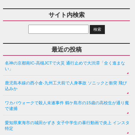
サイト内検索
最近の投稿
名神の京都南IC-高槻JCTで火災 通行止めで大渋滞「全く進まな
い」
鹿児島本線の西小倉-九州工大前で人身事故 ソニックと衝突 飛び
込みか
ワカバウォークで殺人未遂事件 鶴ケ島市の15歳の高校生が通り魔
で逮捕
愛知県東海市の城田かずき 女子中学生の暴行動画で炎上 インスタ
特定