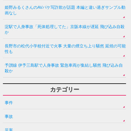
姫野みるくさんのAVパケ写詐欺が話題 本編と違い過ぎサンプル動
画なし
淀駅で人身事故「死体処理してた」京阪本線が遅延 飛び込み自殺
か
長野市の松代小学校付近で火事 大量の煙立ち上り騒然 延焼の可能
性も
予讃線 伊予三島駅で人身事故 緊急車両が集結し騒然 飛び込み自
殺か
カテゴリー
事件
事故
災害