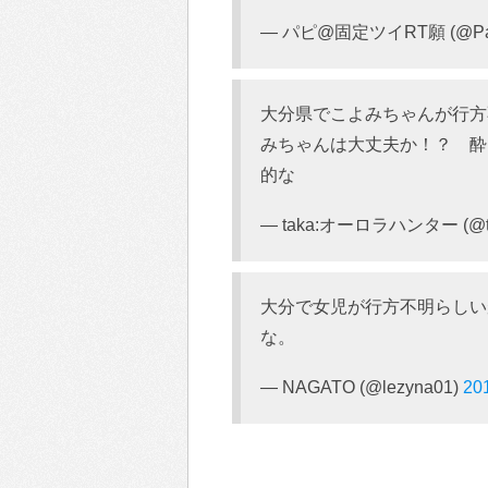
— パピ@固定ツイRT願 (@Pap
大分県でこよみちゃんが行方
みちゃんは大丈夫か！？ 酔
的な
— taka:オーロラハンター (@t
大分で女児が行方不明らしい
な。
— NAGATO (@lezyna01)
20