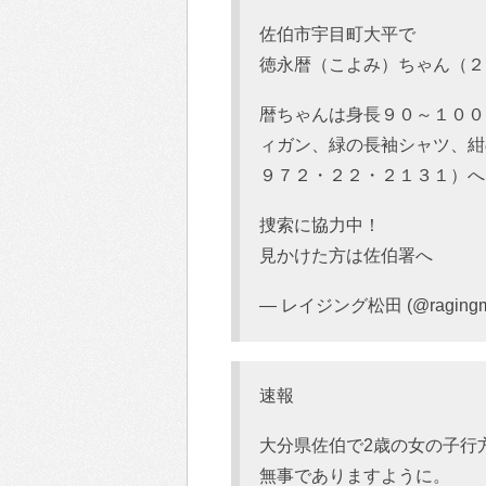
佐伯市宇目町大平で
徳永暦（こよみ）ちゃん（２
暦ちゃんは身長９０～１００
ィガン、緑の長袖シャツ、紺
９７２・２２・２１３１）へ
捜索に協力中！
見かけた方は佐伯署へ
— レイジング松田 (@ragingm
速報
大分県佐伯で2歳の女の子行
無事でありますように。