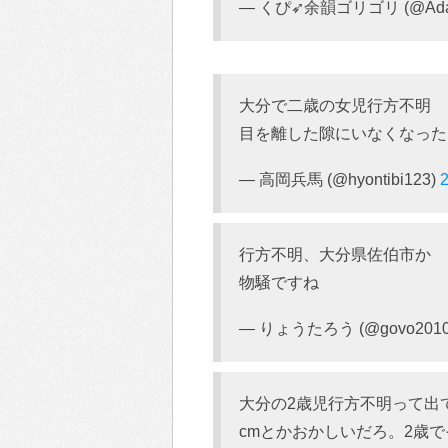
— くぴ➶余韻ゴリゴリ (@Adams
大分で二歳の女児行方不明
目を離した隙にいなくなった
— 高岡兵馬 (@hyontibi123)
行方不明、大分県佐伯市か
物騒ですね
— りょうたろう (@govo2010
大分の2歳児行方不明って出て
cmとかおかしいだろ。2歳