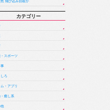
騒然 飛び込み自殺か
カテゴリー
件
故
害
能・スポーツ
祥事
もしろ
ーム・アプリ
動・癒し系
の他