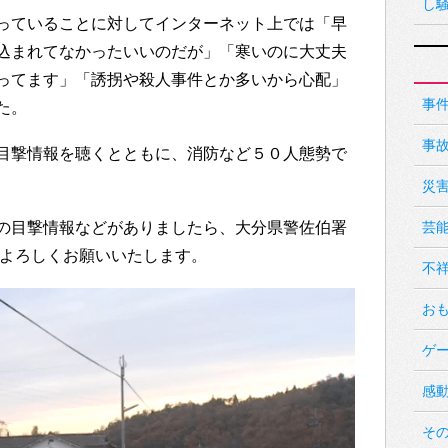
し
っていることに対してインターネット上では「早
込まれてなかったいいのだが」「寒いのに大丈夫
ってます」「誘拐や殺人事件とか多いから心配」
事
た。
事
目撃情報を聴くとともに、消防など５０人態勢で
災
芸
の目撃情報などがありましたら、大分県警佐伯署
提供をよろしくお願いいたします。
不
お
ゲ
感
そ