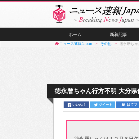
ホーム
新着記事
ニュース速報Japan
その他
徳永暦ちゃ
徳永暦ちゃん行方不明 大分県
いいね！
ツイート
はてブ
徳永暦ちゃんは１２月６日午