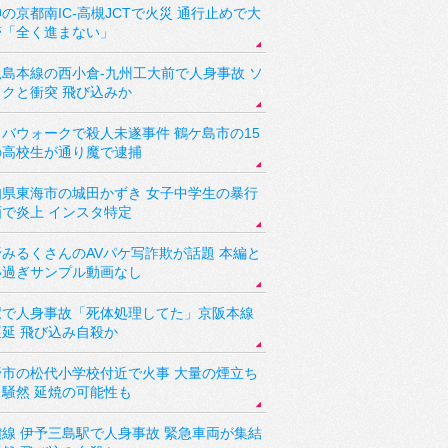
の京都南IC-高槻JCTで火災 通行止めで大
滞「全く進まない」
児島本線の西小倉-九州工大前で人身事故 ソ
ックと衝突 飛び込みか
バウォークで殺人未遂事件 鶴ケ島市の15
の高校生が通り魔で逮捕
知県東海市の城田かずき 女子中学生の暴行
画で炎上 インスタ特定
野みるくさんのAVパケ写詐欺が話題 本編と
い過ぎサンプル動画なし
駅で人身事故「死体処理してた」京阪本線
遅延 飛び込み自殺か
野市の松代小学校付近で火事 大量の煙立ち
り騒然 延焼の可能性も
讃線 伊予三島駅で人身事故 緊急車両が集結