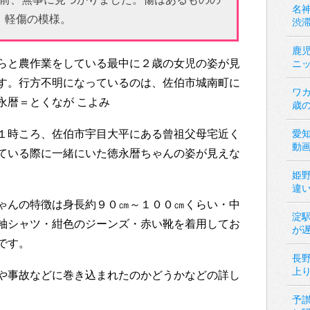
名神
軽傷の模様。
渋
鹿
らと農作業をしている最中に２歳の女児の姿が見
ニ
す。行方不明になっているのは、佐伯市城南町に
ワカ
永暦＝とくなが こよみ
歳
愛
１時ころ、佐伯市宇目大平にある曾祖父母宅近く
動
ている際に一緒にいた徳永暦ちゃんの姿が見えな
姫
違
ゃんの特徴は身長約９０㎝～１００㎝くらい・中
淀
袖シャツ・紺色のジーンズ・赤い靴を着用してお
が
です。
長
上
や事故などに巻き込まれたのかどうかなどの詳し
予