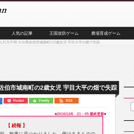
人気の記事
王国攻防ゲーム
農場育成ゲーム
ん行方不明 大分県佐伯市城南町の2歳女児 宇目大平の畑で失踪
佐伯市城南町の2歳女児 宇目大平の畑で失踪
Pocket
Feedly
RSS
■
2016/12/6 21：05
最終更新■
【 続報 】
前、無事に見つかりました。傷はあるものの