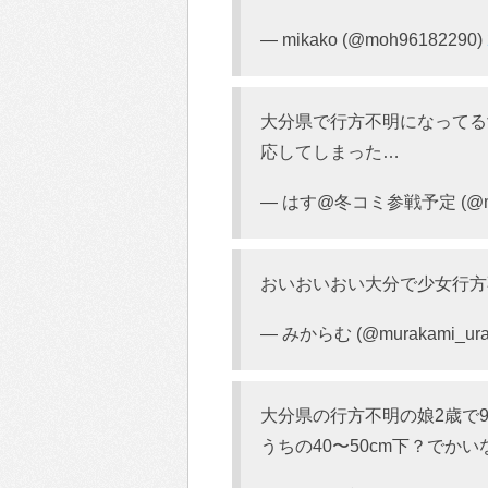
— mikako (@moh96182290)
大分県で行方不明になってる
応してしまった…
— はす@冬コミ参戦予定 (@mu
おいおいおい大分で少女行方
— みからむ (@murakami_ura
大分県の行方不明の娘2歳で9
うちの40〜50cm下？でかい