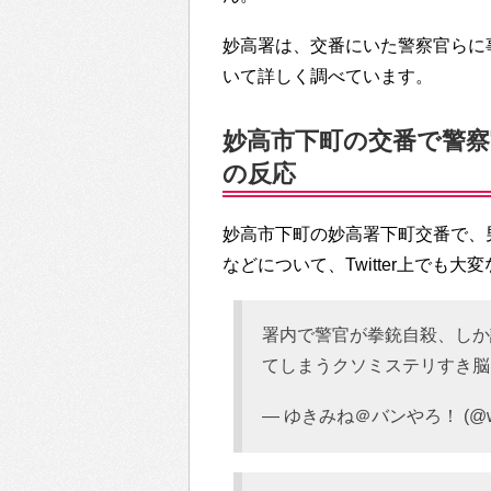
妙高署は、交番にいた警察官らに
いて詳しく調べています。
妙高市下町の交番で警察官
の反応
妙高市下町の妙高署下町交番で、
などについて、Twitter上でも
署内で警官が拳銃自殺、しか
てしまうクソミステリすき脳
— ゆきみね＠バンやろ！ (@wat