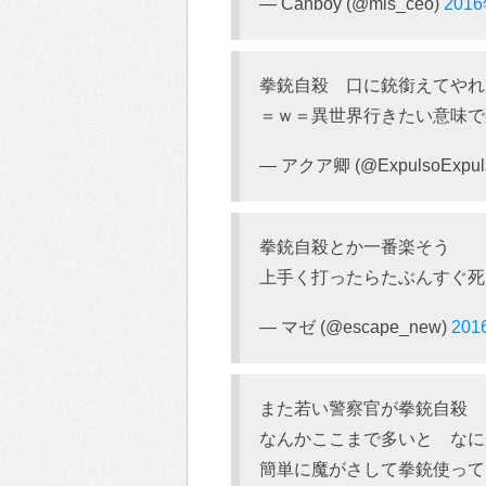
— Canboy (@mis_ceo)
201
拳銃自殺 口に銃銜えてやれ
＝ｗ＝異世界行きたい意味で
— アクア卿 (@ExpulsoExpul
拳銃自殺とか一番楽そう
上手く打ったらたぶんすぐ死
— マゼ (@escape_new)
20
また若い警察官が拳銃自殺
なんかここまで多いと なに
簡単に魔がさして拳銃使って