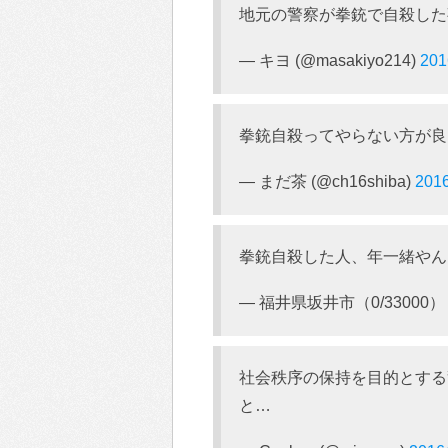
地元の警察が拳銃で自殺した事件
— キヨ (@masakiyo214)
20
拳銃自殺ってやらない方が良
— まだ茶 (@ch16shiba)
201
拳銃自殺した人、年一緒やん
— 福井県坂井市（0/33000） (@
社会秩序の保持を目的とする
と…