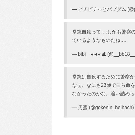
— ピチピチっとパプダム (@pap
拳銃自殺って….しかも警察
ているようなものだね….
— bibi ◂ ◂ ◂ ⛸ (@__bb18_
拳銃は自殺するために警察か
なぁ。なにも23歳で自ら命
なかったのかな。追い詰めら
— 男蜜 (@gokenin_heihach)