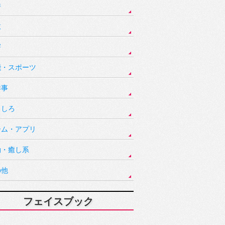
件
故
害
能・スポーツ
祥事
もしろ
ーム・アプリ
動・癒し系
の他
フェイスブック