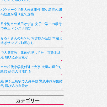
バウォークで殺人未遂事件 鶴ケ島市の15
の高校生が通り魔で逮捕
知県東海市の城田かずき 女子中学生の暴行
画で炎上 インスタ特定
野みるくさんのAVパケ写詐欺が話題 本編と
い過ぎサンプル動画なし
駅で人身事故「死体処理してた」京阪本線
遅延 飛び込み自殺か
野市の松代小学校付近で火事 大量の煙立ち
り騒然 延焼の可能性も
讃線 伊予三島駅で人身事故 緊急車両が集結
騒然 飛び込み自殺か
カテゴリー