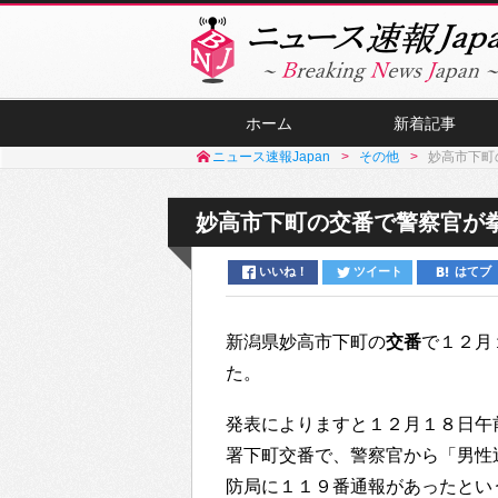
ホーム
新着記事
ニュース速報Japan
その他
妙高市下町
妙高市下町の交番で警察官が
いいね！
ツイート
はてブ
新潟県妙高市下町の
交番
で１２月
た。
発表によりますと１２月１８日午
署下町交番で、警察官から「男性
防局に１１９番通報があったとい