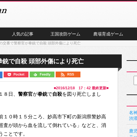
人気の記事
王国攻防ゲーム
農場育成ゲーム
の交番で警察官が拳銃で自殺 頭部外傷により死亡
拳銃で自殺 頭部外傷により死亡
Pocket
Feedly
RSS
■
2016/12/18 17：42
最終更新■
１８日、
警察官
が
拳銃
で
自殺
を図り死亡しまし
名神
前１０時１５分ころ、妙高市下町の新潟県警妙高
渋
巡査が頭から血を流して倒れている」などと、消
鹿
うことです。
ニ