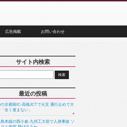
広告掲載
お問い合わせ
サイト内検索
最近の投稿
の京都南IC-高槻JCTで火災 通行止めで大
滞「全く進まない」
児島本線の西小倉-九州工大前で人身事故 ソ
ックと衝突 飛び込みか