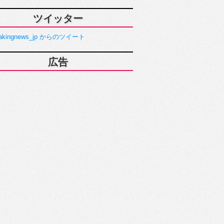
ツイッター
akingnews_jp からのツイート
広告