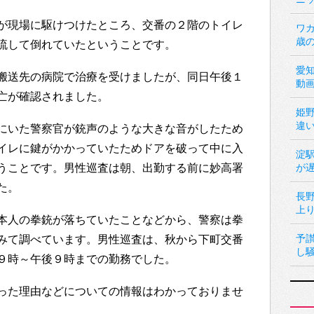
が現場に駆けつけたところ、交番の２階のトイレ
ワカ
歳
流して倒れていたということです。
愛
搬送先の病院で治療を受けましたが、同日午後１
動
亡が確認されました。
姫
違
にいた警察官が銃声のような大きな音がしたため
イレに鍵がかかっていたためドアを破って中に入
淀
うことです。男性巡査は朝、出勤する前に妙高署
が
た。
長
上
本人の拳銃が落ちていたことなどから、警察は拳
予
みて調べています。男性巡査は、秋から下町交番
し
９時～午後９時までの勤務でした。
った理由などについての情報はわかっておりませ