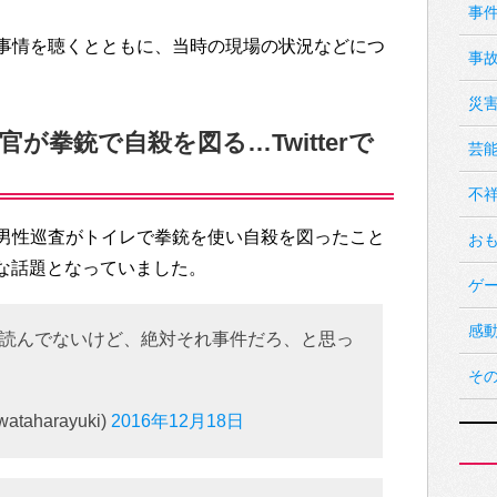
事
事情を聴くとともに、当時の現場の状況などにつ
事
災
が拳銃で自殺を図る…Twitterで
芸
不
男性巡査がトイレで拳銃を使い自殺を図ったこと
お
大変な話題となっていました。
ゲ
感
読んでないけど、絶対それ事件だろ、と思っ
そ
aharayuki)
2016年12月18日