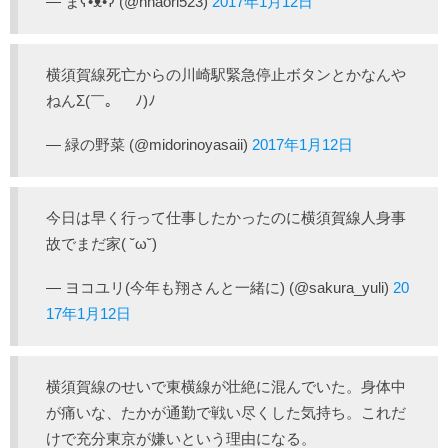
— まʕ•ᴥ•ʔ (@nnaori523)
2017年1月12日
横須賀線死亡からの川崎駅緊急停止ボタンとかなんや
ねんΣ(￣。￣ﾉ)ﾉ
— 緑の野菜 (@midorinoyasaii)
2017年1月12日
今日は早く行って仕事したかったのに横須賀線人身事
故でまだ家( ˘ω˘)
— ヨコユリ(今年も翔さんと一緒に) (@sakura_yuli)
20
17年1月12日
横須賀線のせいで東横線が壮絶に混んでいた。身体中
が痛いな、たかが通勤で戦い尽くした気持ち。これだ
けで充分東京が嫌いという理由になる。