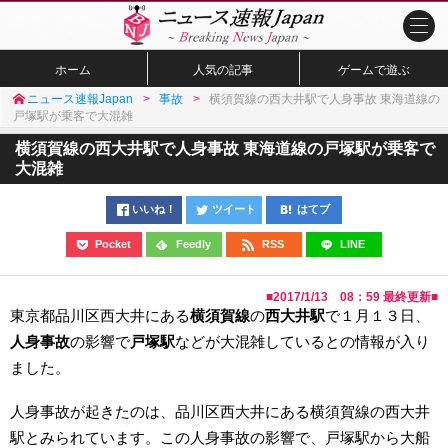
ホーム
人気の記事
ゲームで遊ぶ
ニュース速報Japan
事故
横須賀線の西大井駅で人身事故 東海道線の
戸塚駅が乗客で大混雑
横須賀線の西大井駅で人身事故 東海道線の戸塚駅が乗客で
大混雑
いいね！
ツイート
はてブ
Pocket
Feedly
RSS
LINE
■
2017/1/13 08：59
最終更新■
東京都品川区西大井にある
横須賀線
の
西大井駅
で１月１３日、
人身事故
の影響で
戸塚駅
などが大混雑しているとの情報が入り
ました。
人身事故が起きたのは、品川区西大井にある横須賀線の西大井
駅とみられています。この人身事故の影響で、戸塚駅から大船