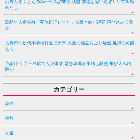
姫野みるくさんのAVパケ写詐欺が話題 本編と違い過ぎサンプル動
画なし
淀駅で人身事故「死体処理してた」京阪本線が遅延 飛び込み自殺
か
長野市の松代小学校付近で火事 大量の煙立ち上り騒然 延焼の可能
性も
予讃線 伊予三島駅で人身事故 緊急車両が集結し騒然 飛び込み自
殺か
カテゴリー
事件
事故
災害