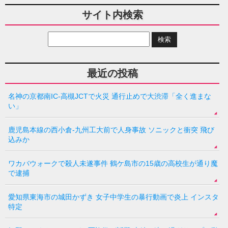
サイト内検索
最近の投稿
名神の京都南IC-高槻JCTで火災 通行止めで大渋滞「全く進まな
い」
鹿児島本線の西小倉-九州工大前で人身事故 ソニックと衝突 飛び
込みか
ワカバウォークで殺人未遂事件 鶴ケ島市の15歳の高校生が通り魔
で逮捕
愛知県東海市の城田かずき 女子中学生の暴行動画で炎上 インスタ
特定