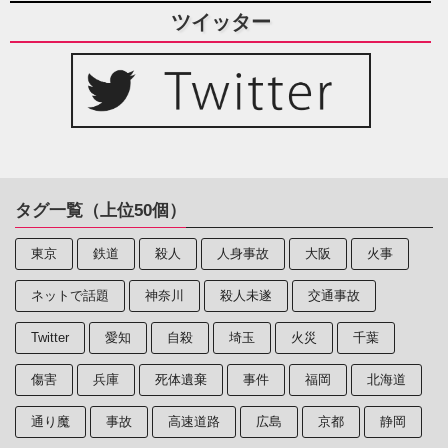
ツイッター
タグ一覧（上位50個）
東京
鉄道
殺人
人身事故
大阪
火事
ネットで話題
神奈川
殺人未遂
交通事故
Twitter
愛知
自殺
埼玉
火災
千葉
傷害
兵庫
死体遺棄
事件
福岡
北海道
通り魔
事故
高速道路
広島
京都
静岡