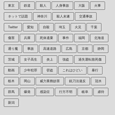
東京
鉄道
殺人
人身事故
大阪
火事
ネットで話題
神奈川
殺人未遂
交通事故
Twitter
愛知
自殺
埼玉
火災
千葉
傷害
兵庫
死体遺棄
事件
福岡
北海道
通り魔
事故
高速道路
広島
京都
静岡
茨城
女子高生
炎上
強盗
過失運転致死傷
動画
少年犯罪
窃盗
これはひどい
暴行
栃木
岡山
威力業務妨害
銃刀法違反
冠水
群馬
爆発
感染症
行方不明
岐阜
虐待
新潟