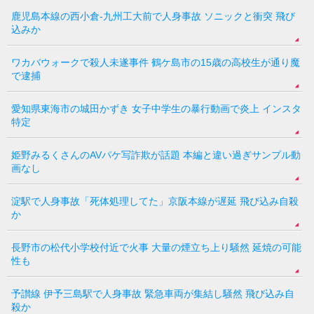
鹿児島本線の西小倉-九州工大前で人身事故 ソニックと衝突 飛び
込みか
ワカバウォークで殺人未遂事件 鶴ケ島市の15歳の高校生が通り魔
で逮捕
愛知県東海市の城田かずき 女子中学生の暴行動画で炎上 インスタ
特定
姫野みるくさんのAVパケ写詐欺が話題 本編と違い過ぎサンプル動
画なし
淀駅で人身事故「死体処理してた」京阪本線が遅延 飛び込み自殺
か
長野市の松代小学校付近で火事 大量の煙立ち上り騒然 延焼の可能
性も
予讃線 伊予三島駅で人身事故 緊急車両が集結し騒然 飛び込み自
殺か