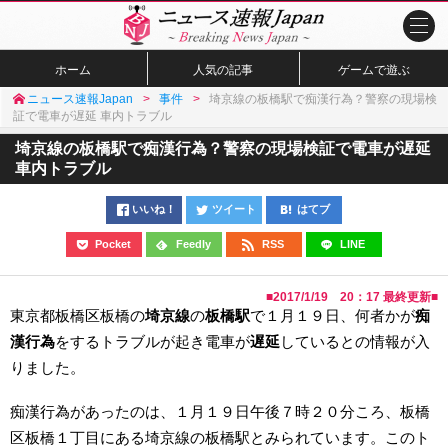
ホーム
人気の記事
ゲームで遊ぶ
ニュース速報Japan
事件
埼京線の板橋駅で痴漢行為？警察の現場検
証で電車が遅延 車内トラブル
埼京線の板橋駅で痴漢行為？警察の現場検証で電車が遅延
車内トラブル
いいね！
ツイート
はてブ
Pocket
Feedly
RSS
LINE
■
2017/1/19 20：17
最終更新■
東京都板橋区板橋の
埼京線
の
板橋駅
で１月１９日、何者かが
痴
漢行為
をするトラブルが起き電車が
遅延
しているとの情報が入
りました。
痴漢行為があったのは、１月１９日午後７時２０分ころ、板橋
区板橋１丁目にある埼京線の板橋駅とみられています。このト