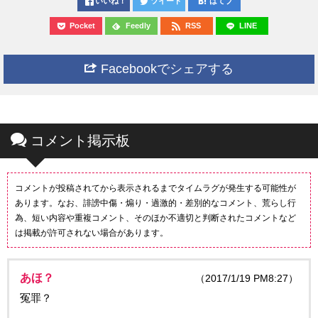
いいね！
ツイート
はてブ
Pocket
Feedly
RSS
LINE
Facebookでシェアする
コメント掲示板
コメントが投稿されてから表示されるまでタイムラグが発生する可能性が
あります。なお、誹謗中傷・煽り・過激的・差別的なコメント、荒らし行
為、短い内容や重複コメント、そのほか不適切と判断されたコメントなど
は掲載が許可されない場合があります。
あほ？
（2017/1/19 PM8:27）
冤罪？