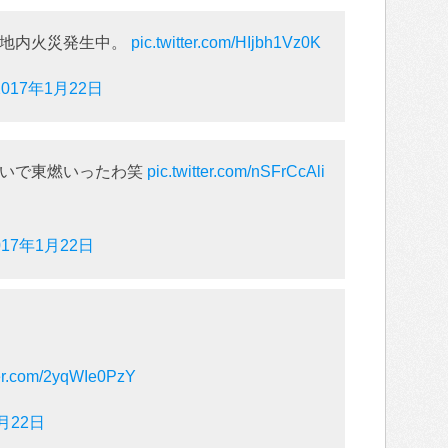
敷地内火災発生中。
pic.twitter.com/HIjbh1Vz0K
2017年1月22日
急いで東燃いったわ笑
pic.twitter.com/nSFrCcAli
017年1月22日
ter.com/2yqWIe0PzY
1月22日