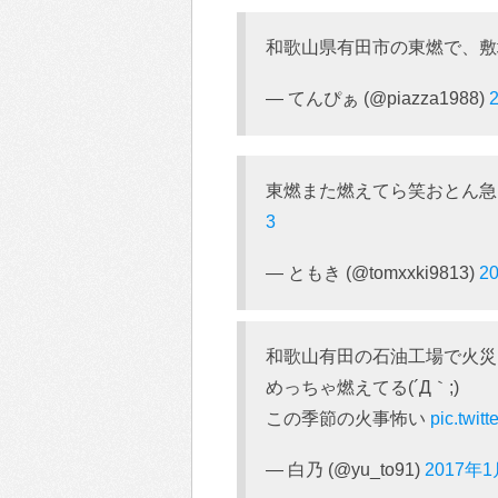
和歌山県有田市の東燃で、
— てんぴぁ (@piazza1988)
東燃また燃えてら笑おとん
3
— ともき (@tomxxki9813)
2
和歌山有田の石油工場で火災
めっちゃ燃えてる(´Д｀;)
この季節の火事怖い
pic.twit
— 白乃 (@yu_to91)
2017年