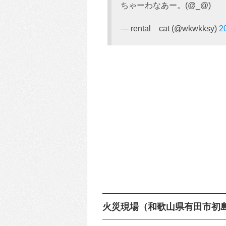
ちゃーわなあー。(@_@)
— rental cat (@wkwkksy)
2
火災現場（和歌山県有田市初