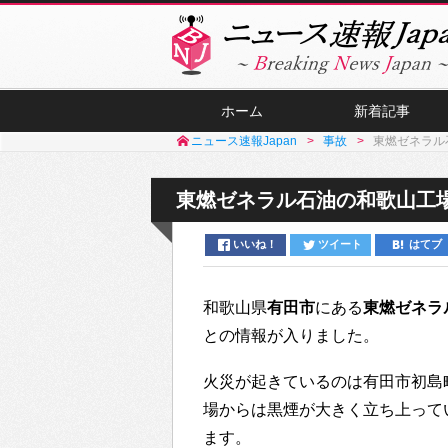
ホーム
新着記事
ニュース速報Japan
事故
東燃ゼネラル
東燃ゼネラル石油の和歌山工
いいね！
ツイート
はてブ
和歌山県
有田市
にある
東燃ゼネラ
との情報が入りました。
火災が起きているのは有田市初島
場からは黒煙が大きく立ち上って
ます。