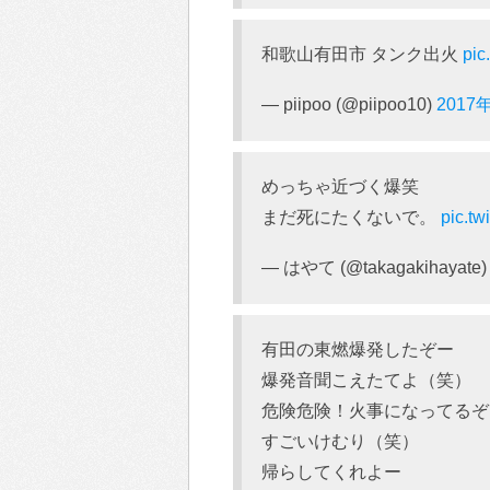
和歌山有田市 タンク出火
pic
— piipoo (@piipoo10)
2017
めっちゃ近づく爆笑
まだ死にたくないで。
pic.tw
— はやて (@takagakihayate
有田の東燃爆発したぞー
爆発音聞こえたてよ（笑）
危険危険！火事になってるぞ
すごいけむり（笑）
帰らしてくれよー