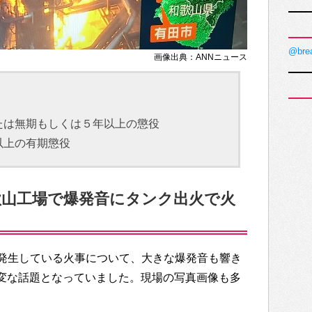
@bre
画像出典：ANNニュース
たは無期もしくは５年以上の懲役
以上の有期懲役
歌山工場で爆発音にタンク出火で火
発生している火事について、大きな爆発音も響き
では大変な話題となっていました。現場の写真画像も多