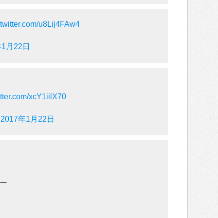
.twitter.com/u8Lij4FAw4
年1月22日
itter.com/xcY1iilX70
)
2017年1月22日
ー