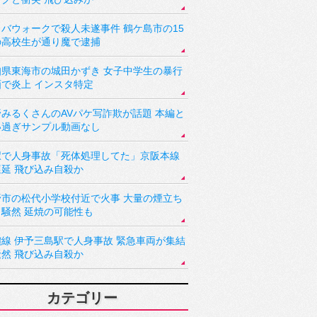
バウォークで殺人未遂事件 鶴ケ島市の15
の高校生が通り魔で逮捕
知県東海市の城田かずき 女子中学生の暴行
画で炎上 インスタ特定
野みるくさんのAVパケ写詐欺が話題 本編と
い過ぎサンプル動画なし
駅で人身事故「死体処理してた」京阪本線
遅延 飛び込み自殺か
野市の松代小学校付近で火事 大量の煙立ち
り騒然 延焼の可能性も
讃線 伊予三島駅で人身事故 緊急車両が集結
騒然 飛び込み自殺か
カテゴリー