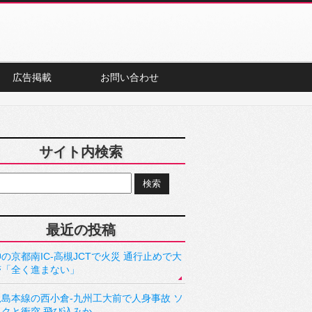
広告掲載
お問い合わせ
サイト内検索
最近の投稿
の京都南IC-高槻JCTで火災 通行止めで大
滞「全く進まない」
児島本線の西小倉-九州工大前で人身事故 ソ
ックと衝突 飛び込みか