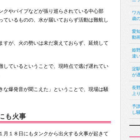
ンクやパイプなどが張り巡らされている中心部
ワカ
歳
っているものの、水が届いておらず活動は難航し
愛
動
ますが、火の勢いは未だ衰えておらず、延焼して
姫
違
難しているということで、現時点で逃げ遅れてい
淀
。
が
長
きな爆発音が聞こえた」ということで、現場は騒
上
予
し
にも火事
１月１８日にもタンクから出火する火事が起きて