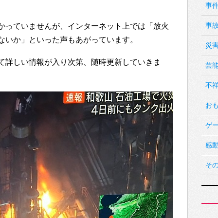
事
事
かっていませんが、インターネット上では「放火
ないか」といった声もあがっています。
災
て詳しい情報が入り次第、随時更新していきま
芸
不
お
ゲ
感
そ