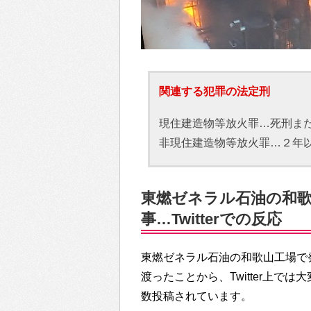
関連する犯罪の法定刑
現住建造物等放火罪…死刑ま
非現住建造物等放火罪…２年
東燃ゼネラル石油の和
事…Twitterでの反応
東燃ゼネラル石油の和歌山工場で
渡ったことから、Twitter上
数投稿されています。