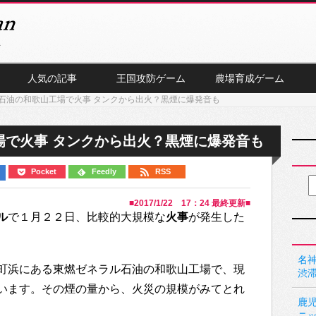
人気の記事
王国攻防ゲーム
農場育成ゲーム
石油の和歌山工場で火事 タンクから出火？黒煙に爆発音も
場で火事 タンクから出火？黒煙に爆発音も
Pocket
Feedly
RSS
■
2017/1/22 17：24
最終更新■
ル
で１月２２日、比較的大規模な
火事
が発生した
名神
町浜にある東燃ゼネラル石油の和歌山工場で、現
渋
います。その煙の量から、火災の規模がみてとれ
鹿
ニ