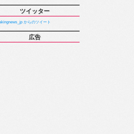
ツイッター
akingnews_jp からのツイート
広告