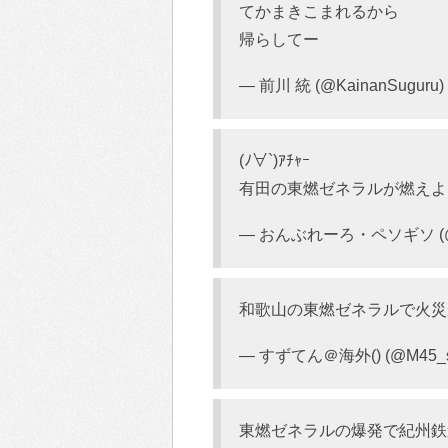
てかまきこまれるから
帰らしてー
— 前川 統 (@KainanSuguru)
(ﾉ∀`)ｱﾁｬｰ
有田の東燃ゼネラルが燃えよ
— おんぶれーろ・ペソギソ (@k
和歌山の東燃ゼネラルで火災
— すずてん＠海外() (@M45_s
東燃ゼネラルの爆発で紀州鉄