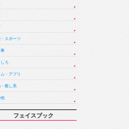
件
故
害
能・スポーツ
祥事
もしろ
ーム・アプリ
動・癒し系
の他
フェイスブック