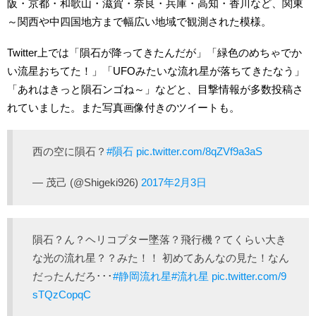
阪・京都・和歌山・滋賀・奈良・兵庫・高知・香川など、関東
～関西や中四国地方まで幅広い地域で観測された模様。
Twitter上では「隕石が降ってきたんだが」「緑色のめちゃでか
い流星おちてた！」「UFOみたいな流れ星が落ちてきたなう」
「あれはきっと隕石ンゴね～」などと、目撃情報が多数投稿さ
れていました。また写真画像付きのツイートも。
西の空に隕石？
#隕石
pic.twitter.com/8qZVf9a3aS
— 茂己 (@Shigeki926)
2017年2月3日
隕石？ん？ヘリコプター墜落？飛行機？てくらい大き
な光の流れ星？？みた！！ 初めてあんなの見た！なん
だったんだろ･･･
#静岡流れ星
#流れ星
pic.twitter.com/9
sTQzCopqC