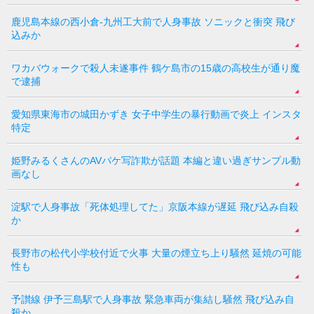
鹿児島本線の西小倉-九州工大前で人身事故 ソニックと衝突 飛び
込みか
ワカバウォークで殺人未遂事件 鶴ケ島市の15歳の高校生が通り魔
で逮捕
愛知県東海市の城田かずき 女子中学生の暴行動画で炎上 インスタ
特定
姫野みるくさんのAVパケ写詐欺が話題 本編と違い過ぎサンプル動
画なし
淀駅で人身事故「死体処理してた」京阪本線が遅延 飛び込み自殺
か
長野市の松代小学校付近で火事 大量の煙立ち上り騒然 延焼の可能
性も
予讃線 伊予三島駅で人身事故 緊急車両が集結し騒然 飛び込み自
殺か