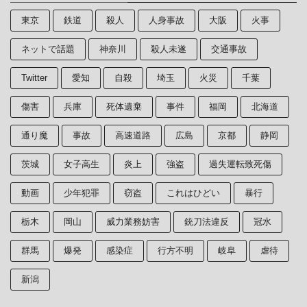
東京
鉄道
殺人
人身事故
大阪
火事
ネットで話題
神奈川
殺人未遂
交通事故
Twitter
愛知
自殺
埼玉
火災
千葉
傷害
兵庫
死体遺棄
事件
福岡
北海道
通り魔
事故
高速道路
広島
京都
静岡
茨城
女子高生
炎上
強盗
過失運転致死傷
動画
少年犯罪
窃盗
これはひどい
暴行
栃木
岡山
威力業務妨害
銃刀法違反
冠水
群馬
爆発
感染症
行方不明
岐阜
虐待
新潟