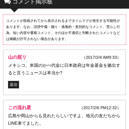
コメント掲示板
コメントが投稿されてから表示されるまでタイムラグが発生する可能性が
あります。なお、誹謗中傷・煽り・過激的・差別的なコメント、荒らし行
為、短い内容や重複コメント、そのほか不適切と判断されたコメントなど
は掲載が許可されない場合があります。
山の屁リ
（2017/2/4 AM9:33）
メキシコ、米国のかべ代金に日本政府は年金基金を拠出す
ると言うニュースは本当か?
返信
この流れ星
（2017/2/6 PM12:32）
広島や岡山からも見れたらしいですよ、地元の友だちから
LINE来てました。