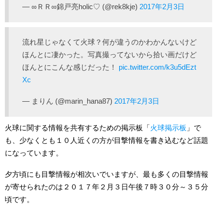
— ∞ＲＲ∞錦戸亮holic♡ (@rek8kje)
2017年2月3日
流れ星じゃなくて火球？何が違うのかわかんないけど
ほんとに凄かった。写真撮ってないから拾い画だけど
ほんとにこんな感じだった！
pic.twitter.com/k3u5dEzt
Xc
— まりん (@marin_hana87)
2017年2月3日
火球に関する情報を共有するための掲示板「
火球掲示板
」で
も、少なくとも１０人近くの方が目撃情報を書き込むなど話題
になっています。
夕方頃にも目撃情報が相次いでいますが、最も多くの目撃情報
が寄せられたのは２０１７年２月３日午後７時３０分～３５分
頃です。