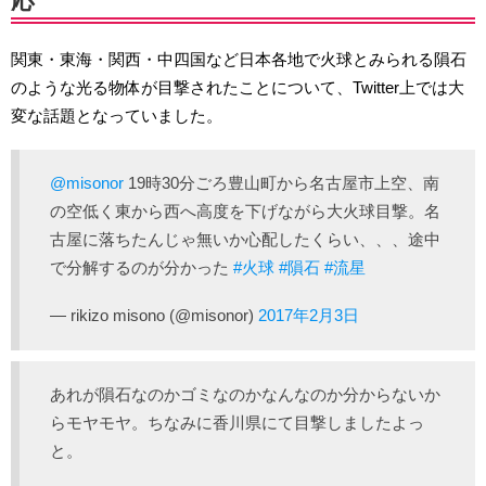
応
関東・東海・関西・中四国など日本各地で火球とみられる隕石
のような光る物体が目撃されたことについて、Twitter上では大
変な話題となっていました。
@misonor
19時30分ごろ豊山町から名古屋市上空、南
の空低く東から西へ高度を下げながら大火球目撃。名
古屋に落ちたんじゃ無いか心配したくらい、、、途中
で分解するのが分かった
#火球
#隕石
#流星
— rikizo misono (@misonor)
2017年2月3日
あれが隕石なのかゴミなのかなんなのか分からないか
らモヤモヤ。ちなみに香川県にて目撃しましたよっ
と。