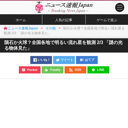
ホーム
人気の記事
ゲームで遊ぶ
ニュース速報Japan
その他
隕石か火球？全国各地で明るい流れ星を
観測 2/3 「謎の光る物体見た」
隕石か火球？全国各地で明るい流れ星を観測 2/3 「謎の光
る物体見た」
いいね！
ツイート
はてブ
Pocket
Feedly
RSS
LINE