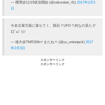
— 櫻潭@11/15状況開始 (@sakuratan_41)
2017年2月3
日
今名古屋方面に落ちてく、隕石？UFO？的なの見たぞ
Σ(ﾟωﾟﾉ)ﾉ
— 雄大@TMR20th☞またね☜ (@yu_unionjack)
2017
年2月3日
スポンサーリンク
スポンサーリンク