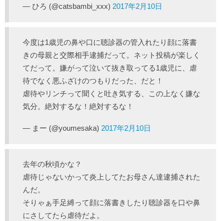
— ひろ (@catsbambi_xxx)
2017年2月10日
今度は1歳児の鼻や口に聴診器の管入れたり顔に落書
きの母親と交際相手逮捕だって。ネット投稿が楽しく
てだって。嫌がって泣いて抜き取ってる1歳児に、虐
待でなく悪ふざけのつもりだった、だと！
虐待やリンチって聞くと吐き気する、この上なく嫌な
気分。絶対するな！絶対するな！
— まー (@youmesaka)
2017年2月10日
去年の秋頃かな？
虐待じゃないかって炎上してたお母さん達逮捕された
んだ。
そりゃぁ手足縛って顔に落書きしたり聴診器を口や鼻
にさしてたら虐待だよ。