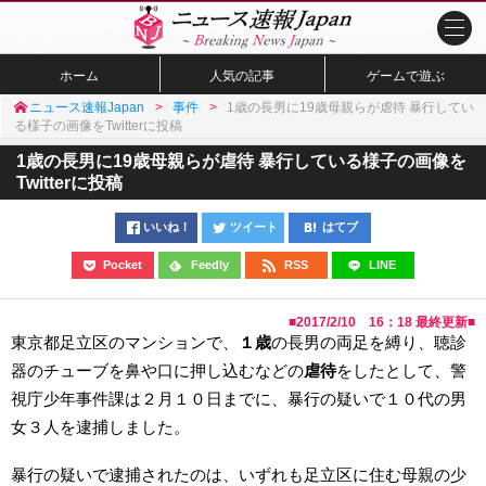
ホーム
人気の記事
ゲームで遊ぶ
ニュース速報Japan
事件
1歳の長男に19歳母親らが虐待 暴行してい
る様子の画像をTwitterに投稿
1歳の長男に19歳母親らが虐待 暴行している様子の画像を
Twitterに投稿
いいね！
ツイート
はてブ
Pocket
Feedly
RSS
LINE
■
2017/2/10 16：18
最終更新■
東京都足立区のマンションで、
１歳
の長男の両足を縛り、聴診
器のチューブを鼻や口に押し込むなどの
虐待
をしたとして、警
視庁少年事件課は２月１０日までに、暴行の疑いで１０代の男
女３人を逮捕しました。
暴行の疑いで逮捕されたのは、いずれも足立区に住む母親の少