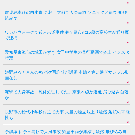
鹿児島本線の西小倉-九州工大前で人身事故 ソニックと衝突 飛び
込みか
ワカバウォークで殺人未遂事件 鶴ケ島市の15歳の高校生が通り魔
で逮捕
愛知県東海市の城田かずき 女子中学生の暴行動画で炎上 インスタ
特定
姫野みるくさんのAVパケ写詐欺が話題 本編と違い過ぎサンプル動
画なし
淀駅で人身事故「死体処理してた」京阪本線が遅延 飛び込み自殺
か
長野市の松代小学校付近で火事 大量の煙立ち上り騒然 延焼の可能
性も
予讃線 伊予三島駅で人身事故 緊急車両が集結し騒然 飛び込み自