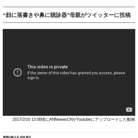
“顔に落書きや鼻に聴診器”母親がツイッターに投稿
2017/2/10 13:00頃にANNnewsCHがYoutubeにアップロードした動画