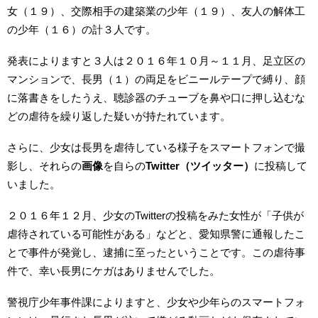
女（１９）、交際相手の建築業の少年（１９）、友人の解体工
の少年（１６）の計３人です。
発表によりますと３人は２０１６年１０月～１１月、足立区の
マンションで、長男（１）の両足をビニールテープで縛り、顔
に落書きをしたうえ、聴診器のチューブを鼻や口に押し込むな
どの虐待を繰り返した疑いが持たれています。
さらに、少女は長男を虐待している様子をスマートフォンで撮
影し、それらの
画像
を自らの
Twitter
（ツイッター）
に投稿して
いました。
２０１６年１２月、少女のTwitterの投稿をみた女性が「子供が
虐待されている可能性がある」などと、愛知県警に通報したこ
とで事件が発覚し、逮捕に至ったということです。この虐待事
件で、幸い長男にケガはありませんでした。
警視庁少年事件課によりますと、少女や少年らのスマートフォ