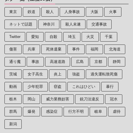
東京
鉄道
殺人
人身事故
大阪
火事
ネットで話題
神奈川
殺人未遂
交通事故
Twitter
愛知
自殺
埼玉
火災
千葉
傷害
兵庫
死体遺棄
事件
福岡
北海道
通り魔
事故
高速道路
広島
京都
静岡
茨城
女子高生
炎上
強盗
過失運転致死傷
動画
少年犯罪
窃盗
これはひどい
暴行
栃木
岡山
威力業務妨害
銃刀法違反
冠水
群馬
爆発
感染症
行方不明
岐阜
虐待
新潟