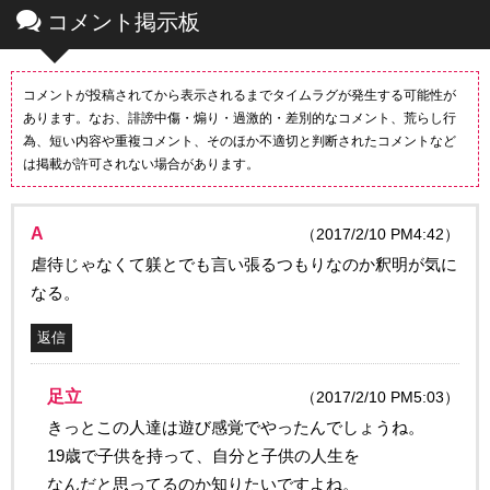
コメント掲示板
コメントが投稿されてから表示されるまでタイムラグが発生する可能性が
あります。なお、誹謗中傷・煽り・過激的・差別的なコメント、荒らし行
為、短い内容や重複コメント、そのほか不適切と判断されたコメントなど
は掲載が許可されない場合があります。
A
（2017/2/10 PM4:42）
虐待じゃなくて躾とでも言い張るつもりなのか釈明が気に
なる。
返信
足立
（2017/2/10 PM5:03）
きっとこの人達は遊び感覚でやったんでしょうね。
19歳で子供を持って、自分と子供の人生を
なんだと思ってるのか知りたいですよね。