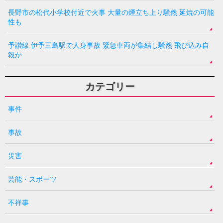
長野市の松代小学校付近で火事 大量の煙立ち上り騒然 延焼の可能
性も
予讃線 伊予三島駅で人身事故 緊急車両が集結し騒然 飛び込み自
殺か
カテゴリー
事件
事故
災害
芸能・スポーツ
不祥事