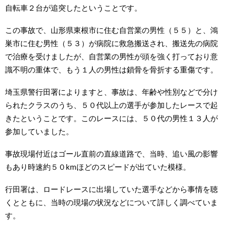
自転車２台が追突したということです。
この事故で、山形県東根市に住む自営業の男性（５５）と、鴻
巣市に住む男性（５３）が病院に救急搬送され、搬送先の病院
で治療を受けましたが、自営業の男性が頭を強く打っており意
識不明の重体で、もう１人の男性は鎖骨を骨折する重傷です。
埼玉県警行田署によりますと、事故は、年齢や性別などで分け
られたクラスのうち、５０代以上の選手が参加したレースで起
きたということです。このレースには、５０代の男性１３人が
参加していました。
事故現場付近はゴール直前の直線道路で、当時、追い風の影響
もあり時速約５０kmほどのスピードが出ていた模様。
行田署は、ロードレースに出場していた選手などから事情を聴
くとともに、当時の現場の状況などについて詳しく調べていま
す。