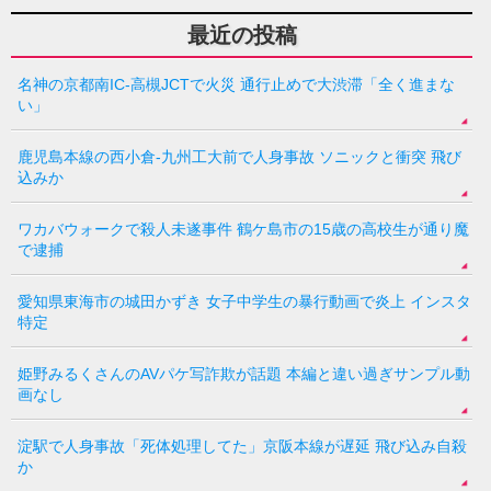
最近の投稿
名神の京都南IC-高槻JCTで火災 通行止めで大渋滞「全く進まな
い」
鹿児島本線の西小倉-九州工大前で人身事故 ソニックと衝突 飛び
込みか
ワカバウォークで殺人未遂事件 鶴ケ島市の15歳の高校生が通り魔
で逮捕
愛知県東海市の城田かずき 女子中学生の暴行動画で炎上 インスタ
特定
姫野みるくさんのAVパケ写詐欺が話題 本編と違い過ぎサンプル動
画なし
淀駅で人身事故「死体処理してた」京阪本線が遅延 飛び込み自殺
か