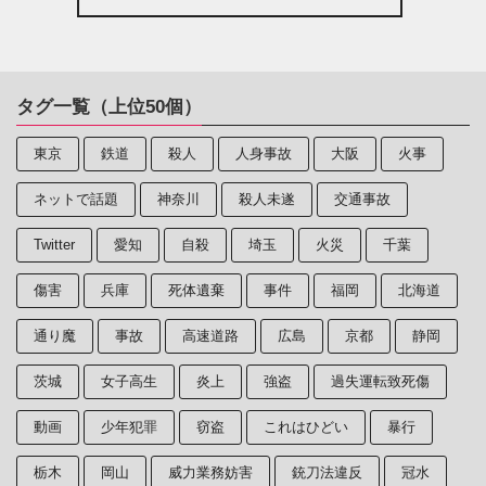
タグ一覧（上位50個）
東京
鉄道
殺人
人身事故
大阪
火事
ネットで話題
神奈川
殺人未遂
交通事故
Twitter
愛知
自殺
埼玉
火災
千葉
傷害
兵庫
死体遺棄
事件
福岡
北海道
通り魔
事故
高速道路
広島
京都
静岡
茨城
女子高生
炎上
強盗
過失運転致死傷
動画
少年犯罪
窃盗
これはひどい
暴行
栃木
岡山
威力業務妨害
銃刀法違反
冠水