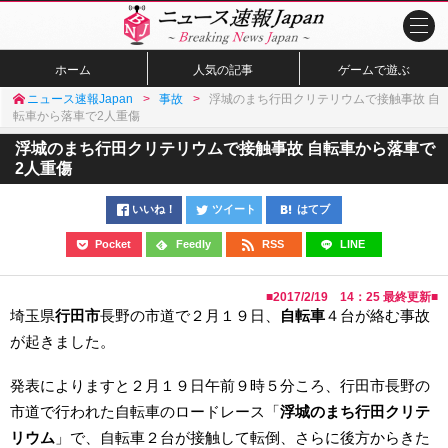
ホーム
人気の記事
ゲームで遊ぶ
ニュース速報Japan
事故
浮城のまち行田クリテリウムで接触事故 自
転車から落車で2人重傷
浮城のまち行田クリテリウムで接触事故 自転車から落車で
2人重傷
いいね！
ツイート
はてブ
Pocket
Feedly
RSS
LINE
■
2017/2/19 14：25
最終更新■
埼玉県
行田市
長野の市道で２月１９日、
自転車
４台が絡む事故
が起きました。
発表によりますと２月１９日午前９時５分ころ、行田市長野の
市道で行われた自転車のロードレース「
浮城のまち行田クリテ
リウム
」で、自転車２台が接触して転倒、さらに後方からきた