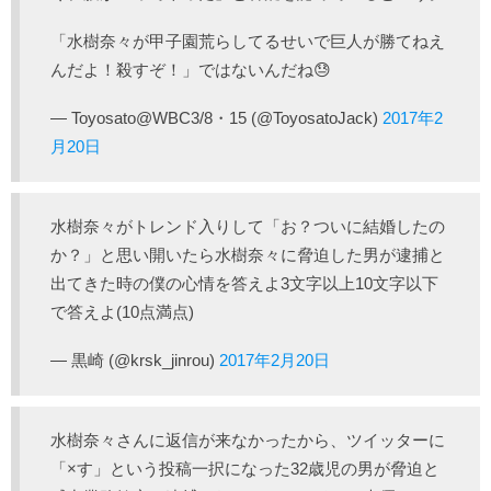
「水樹奈々が甲子園荒らしてるせいで巨人が勝てねえ
んだよ！殺すぞ！」ではないんだね😓
— Toyosato@WBC3/8・15 (@ToyosatoJack)
2017年2
月20日
水樹奈々がトレンド入りして「お？ついに結婚したの
か？」と思い開いたら水樹奈々に脅迫した男が逮捕と
出てきた時の僕の心情を答えよ3文字以上10文字以下
で答えよ(10点満点)
— 黒崎 (@krsk_jinrou)
2017年2月20日
水樹奈々さんに返信が来なかったから、ツイッターに
「×す」という投稿一択になった32歳児の男が脅迫と