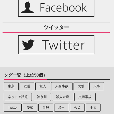
ツイッター
タグ一覧（上位50個）
東京
鉄道
殺人
人身事故
大阪
火事
ネットで話題
神奈川
殺人未遂
交通事故
Twitter
愛知
自殺
埼玉
火災
千葉