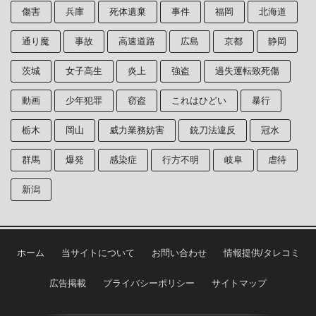
傷害
兵庫
死体遺棄
事件
福岡
北海道
通り魔
事故
高速道路
広島
京都
静岡
茨城
女子高生
炎上
強盗
過失運転致死傷
動画
少年犯罪
窃盗
これはひどい
暴行
栃木
岡山
威力業務妨害
銃刀法違反
冠水
群馬
爆発
感染症
行方不明
岐阜
虐待
新潟
ホーム
当サイトについて
お問い合わせ
情報提供/タレコミ
広告掲載
プライバシーポリシー
サイトマップ