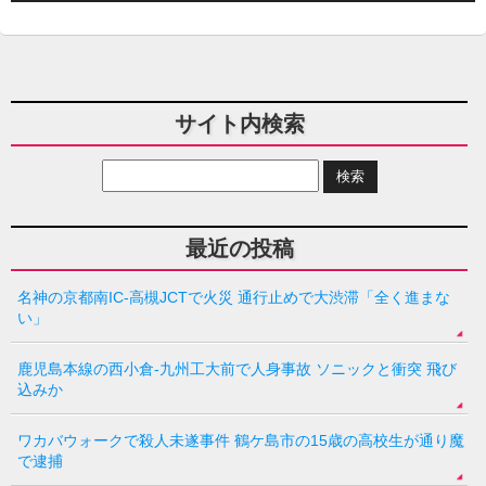
サイト内検索
最近の投稿
名神の京都南IC-高槻JCTで火災 通行止めで大渋滞「全く進まな
い」
鹿児島本線の西小倉-九州工大前で人身事故 ソニックと衝突 飛び
込みか
ワカバウォークで殺人未遂事件 鶴ケ島市の15歳の高校生が通り魔
で逮捕