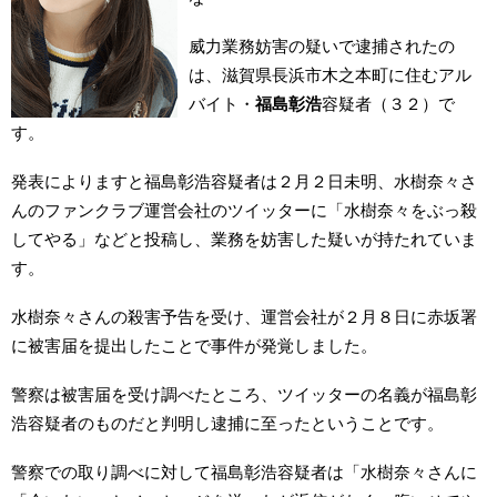
威力業務妨害の疑いで逮捕されたの
は、滋賀県長浜市木之本町に住むアル
バイト・
福島彰浩
容疑者（３２）で
す。
発表によりますと福島彰浩容疑者は２月２日未明、水樹奈々さ
んのファンクラブ運営会社のツイッターに「水樹奈々をぶっ殺
してやる」などと投稿し、業務を妨害した疑いが持たれていま
す。
水樹奈々さんの殺害予告を受け、運営会社が２月８日に赤坂署
に被害届を提出したことで事件が発覚しました。
警察は被害届を受け調べたところ、ツイッターの名義が福島彰
浩容疑者のものだと判明し逮捕に至ったということです。
警察での取り調べに対して福島彰浩容疑者は「水樹奈々さんに