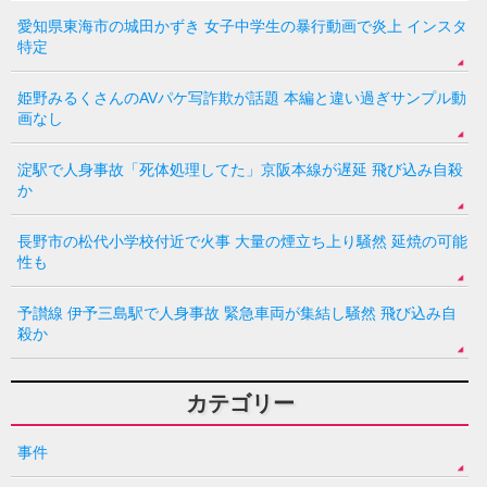
愛知県東海市の城田かずき 女子中学生の暴行動画で炎上 インスタ
特定
姫野みるくさんのAVパケ写詐欺が話題 本編と違い過ぎサンプル動
画なし
淀駅で人身事故「死体処理してた」京阪本線が遅延 飛び込み自殺
か
長野市の松代小学校付近で火事 大量の煙立ち上り騒然 延焼の可能
性も
予讃線 伊予三島駅で人身事故 緊急車両が集結し騒然 飛び込み自
殺か
カテゴリー
事件