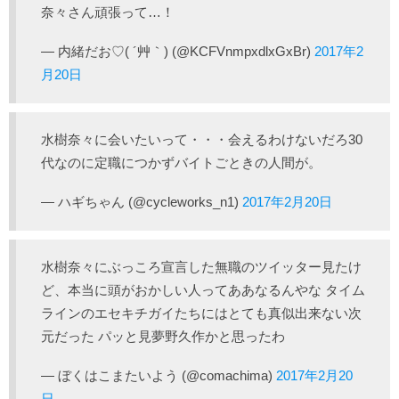
奈々さん頑張って…！
— 内緒だお♡( ´艸｀) (@KCFVnmpxdlxGxBr)
2017年2
月20日
水樹奈々に会いたいって・・・会えるわけないだろ30
代なのに定職につかずバイトごときの人間が。
— ハギちゃん (@cycleworks_n1)
2017年2月20日
水樹奈々にぶっころ宣言した無職のツイッター見たけ
ど、本当に頭がおかしい人ってああなるんやな タイム
ラインのエセキチガイたちにはとても真似出来ない次
元だった パッと見夢野久作かと思ったわ
— ぼくはこまたいよう (@comachima)
2017年2月20
日