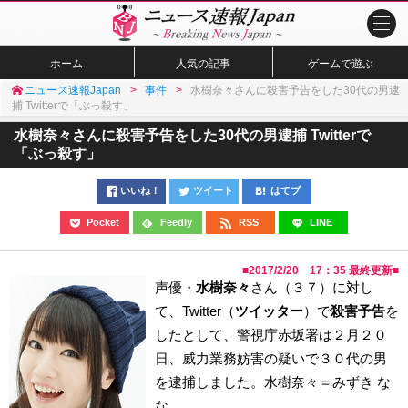
ホーム
人気の記事
ゲームで遊ぶ
ニュース速報Japan
事件
水樹奈々さんに殺害予告をした30代の男逮
捕 Twitterで「ぶっ殺す」
水樹奈々さんに殺害予告をした30代の男逮捕 Twitterで
「ぶっ殺す」
いいね！
ツイート
はてブ
Pocket
Feedly
RSS
LINE
■
2017/2/20 17：35
最終更新■
声優・
水樹奈々
さん（３７）に対し
て、Twitter（
ツイッター
）で
殺害予告
を
したとして、警視庁赤坂署は２月２０
日、威力業務妨害の疑いで３０代の男
を逮捕しました。水樹奈々＝みずき な
な