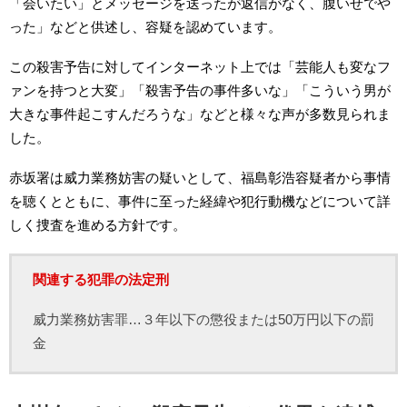
「会いたい」とメッセージを送ったが返信がなく、腹いせでや
った」などと供述し、容疑を認めています。
この殺害予告に対してインターネット上では「芸能人も変なフ
ァンを持つと大変」「殺害予告の事件多いな」「こういう男が
大きな事件起こすんだろうな」などと様々な声が多数見られま
した。
赤坂署は威力業務妨害の疑いとして、福島彰浩容疑者から事情
を聴くとともに、事件に至った経緯や犯行動機などについて詳
しく捜査を進める方針です。
関連する犯罪の法定刑
威力業務妨害罪…３年以下の懲役または50万円以下の罰
金