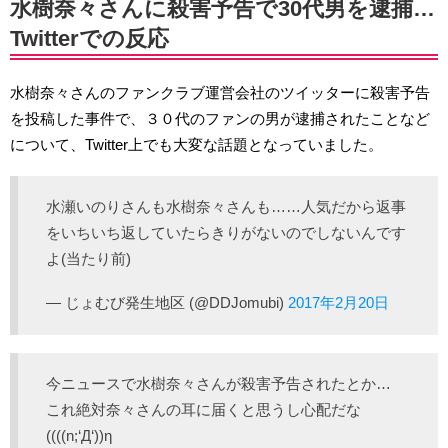
水樹奈々さんに殺害予告で30代男を逮捕…
Twitterでの反応
水樹奈々さんのファンクラブ運営会社のツイッターに殺害予告
を投稿した事件で、３０代のファンの男が逮捕されたことなど
について、Twitter上でも大変な話題となっていました。
水瀬いのりさんも水樹奈々さんも……人気だから返事
をいちいち返していたらきりがないのでしないんです
よ(当たり前)
— じょむび発生地区 (@DDJomubi)
2017年2月20日
今ニュースで水樹奈々さんが殺害予告されたとか…
これ絶対奈々さんの耳に届くと思うし心配だな
((((n;‘Д‘))η