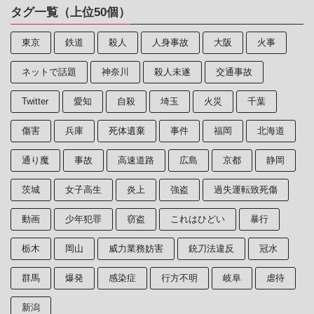
タグ一覧（上位50個）
東京
鉄道
殺人
人身事故
大阪
火事
ネットで話題
神奈川
殺人未遂
交通事故
Twitter
愛知
自殺
埼玉
火災
千葉
傷害
兵庫
死体遺棄
事件
福岡
北海道
通り魔
事故
高速道路
広島
京都
静岡
茨城
女子高生
炎上
強盗
過失運転致死傷
動画
少年犯罪
窃盗
これはひどい
暴行
栃木
岡山
威力業務妨害
銃刀法違反
冠水
群馬
爆発
感染症
行方不明
岐阜
虐待
新潟