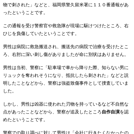
物で刺された」などと、福岡県警久留米署に１１０番通報があ
ったということです。
この通報を受け警察官や救急隊が現場に駆けつけたところ、右
ひじを負傷していたということです。
男性は病院に救急搬送され、搬送先の病院で治療を受けたとこ
ろ、右肘に深い刺し傷がありましたが命に別状はありません。
男性は当初、警察に「駐車場で車から降りた際、知らない男に
リュックを奪われそうになり、抵抗したら刺された」などと説
明したことなどから、警察は強盗致傷事件として捜査していま
した。
しかし、男性は凶器に使われた刃物を持っているなど不自然な
点があったことなどから、警察が追及したところ
自作自演
を認
めたということです。
警察での取り調べに対して男性は「会社に行きたくなかったの