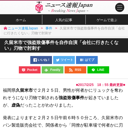
ホーム
人気の記事
ゲームで遊ぶ
ニュース速報Japan
事件
久留米市で強盗致傷事件を自作自演「会社
に行きたくない」刃物で肘刺す
久留米市で強盗致傷事件を自作自演「会社に行きたくな
い」刃物で肘刺す
いいね！
ツイート
はてブ
Pocket
Feedly
RSS
LINE
■
2017/2/25 18：55
最終更新■
福岡県
久留米市
で２月２５日、男性が何者かにリュックを奪わ
れそうになり刃物で刺される
強盗致傷事件
が起きていました
が、
虚偽
だったことがわかりました。
発表によりますと２月２５日午前６時５０分ころ、久留米市の
パン製造販売会社で、関係者から「同僚が駐車場で何者かに刃