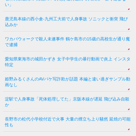
い」
鹿児島本線の西小倉-九州工大前で人身事故 ソニックと衝突 飛び
込みか
ワカバウォークで殺人未遂事件 鶴ケ島市の15歳の高校生が通り魔
で逮捕
愛知県東海市の城田かずき 女子中学生の暴行動画で炎上 インスタ
特定
姫野みるくさんのAVパケ写詐欺が話題 本編と違い過ぎサンプル動
画なし
淀駅で人身事故「死体処理してた」京阪本線が遅延 飛び込み自殺
か
長野市の松代小学校付近で火事 大量の煙立ち上り騒然 延焼の可能
性も