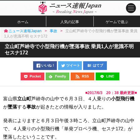
ホーム
人気の記事
ゲームで遊ぶ
ニュース速報Japan
事故
立山町芦峅寺で小型飛行機が墜落事故 乗員
1人が意識不明 セスナ172
立山町芦峅寺で小型飛行機が墜落事故 乗員1人が意識不明
セスナ172
いいね！
ツイート
はてブ
Pocket
Feedly
RSS
LINE
■
2017/6/3 20：38
最終更新■
富山県
立山町
芦峅寺の山中で６月３日、４人乗りの
小型飛行機
が
墜落
する
事故
が起きたとの情報が入りました。
発表によりますと６月３日午後３時ころ、立山町芦峅寺の山中
で、４人乗りの小型飛行機「単発プロペラ機、セスナ172」が
墜落したということです。