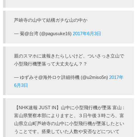
芦峅寺の山中て結構ガチな山の中か
— 菊@台湾 (@pagusuke16)
2017年6月3日
親のスマホに速報きたらしいけど、ついさっき立山で
小型飛行機墜落って大丈夫なん？？
— ゆずみそ@海外ロケ詳細待機 (@u2miso5n)
2017年
6月3日
【NHK速報 JUST IN】山中に小型飛行機が墜落 富山 :
富山県警察本部によりますと、３日午後３時ごろ、富
山県立山町芦峅寺の山中に小型飛行機が墜落したとい
うことです。搭乗していた人数や安否などについて