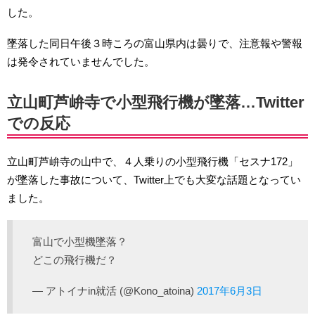
した。
墜落した同日午後３時ころの富山県内は曇りで、注意報や警報
は発令されていませんでした。
立山町芦峅寺で小型飛行機が墜落…Twitter
での反応
立山町芦峅寺の山中で、４人乗りの小型飛行機「セスナ172」
が墜落した事故について、Twitter上でも大変な話題となってい
ました。
富山で小型機墜落？
どこの飛行機だ？
— アトイナin就活 (@Kono_atoina)
2017年6月3日