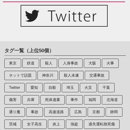
タグ一覧（上位50個）
東京
鉄道
殺人
人身事故
大阪
火事
ネットで話題
神奈川
殺人未遂
交通事故
Twitter
愛知
自殺
埼玉
火災
千葉
傷害
兵庫
死体遺棄
事件
福岡
北海道
通り魔
事故
高速道路
広島
京都
静岡
茨城
女子高生
炎上
強盗
過失運転致死傷