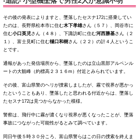
-追記- 小型機墜落で男性2人が意識不明
その後の発表によりますと、墜落したセスナ172に搭乗してい
たのは、長野県松本市に住む
木下孝雄
さん（５７）、岡谷市に
住む
小口英児
さん（４８）、下諏訪町に住む
河西勝基
さん（２
１）、富士見町に住む
樋口和樹
さん（２２）の計４人というこ
とです。
通報があった発信場所から、墜落したのは立山黒部アルペンル
ートの大観峰（約標高２３１６m）付近とみられています。
その後、富山県警のヘリが捜索しましたが、霧で視界が悪かっ
たということもあり、墜落したと思われる付近からは、墜落し
たセスナ172は見つからなかった模様。
警察は、飛行中に霧が濃くなり視界が悪くなったことが、墜落
事故につながった可能性がるとみて調べています。
同日午後５時３０分ころ、富山県警らはこの日の捜索を終えま