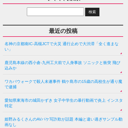
最近の投稿
名神の京都南IC-高槻JCTで火災 通行止めで大渋滞「全く進まな
い」
鹿児島本線の西小倉-九州工大前で人身事故 ソニックと衝突 飛び
込みか
ワカバウォークで殺人未遂事件 鶴ケ島市の15歳の高校生が通り魔
で逮捕
愛知県東海市の城田かずき 女子中学生の暴行動画で炎上 インスタ
特定
姫野みるくさんのAVパケ写詐欺が話題 本編と違い過ぎサンプル動
画なし