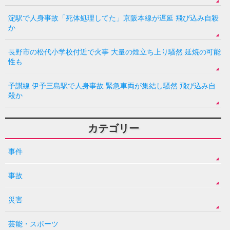
淀駅で人身事故「死体処理してた」京阪本線が遅延 飛び込み自殺
か
長野市の松代小学校付近で火事 大量の煙立ち上り騒然 延焼の可能
性も
予讃線 伊予三島駅で人身事故 緊急車両が集結し騒然 飛び込み自
殺か
カテゴリー
事件
事故
災害
芸能・スポーツ