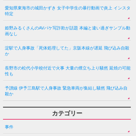
愛知県東海市の城田かずき 女子中学生の暴行動画で炎上 インスタ
特定
姫野みるくさんのAVパケ写詐欺が話題 本編と違い過ぎサンプル動
画なし
淀駅で人身事故「死体処理してた」京阪本線が遅延 飛び込み自殺
か
長野市の松代小学校付近で火事 大量の煙立ち上り騒然 延焼の可能
性も
予讃線 伊予三島駅で人身事故 緊急車両が集結し騒然 飛び込み自
殺か
カテゴリー
事件