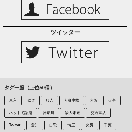
ツイッター
タグ一覧（上位50個）
東京
鉄道
殺人
人身事故
大阪
火事
ネットで話題
神奈川
殺人未遂
交通事故
Twitter
愛知
自殺
埼玉
火災
千葉