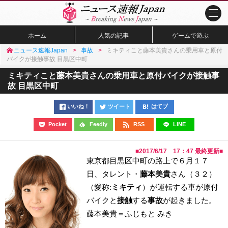
ホーム
人気の記事
ゲームで遊ぶ
ニュース速報Japan
事故
ミキティこと藤本美貴さんの乗用車と原付
バイクが接触事故 目黒区中町
ミキティこと藤本美貴さんの乗用車と原付バイクが接触事
故 目黒区中町
いいね！
ツイート
はてブ
Pocket
Feedly
RSS
LINE
■
2017/6/17 17：47
最終更新■
東京都目黒区中町の路上で６月１７
日、タレント・
藤本美貴
さん（３２）
（愛称:
ミキティ
）が運転する車が原付
バイクと
接触
する
事故
が起きました。
藤本美貴＝ふじもと みき