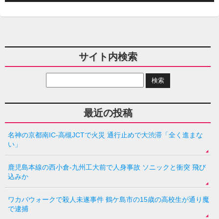
サイト内検索
最近の投稿
名神の京都南IC-高槻JCTで火災 通行止めで大渋滞「全く進まな
い」
鹿児島本線の西小倉-九州工大前で人身事故 ソニックと衝突 飛び
込みか
ワカバウォークで殺人未遂事件 鶴ケ島市の15歳の高校生が通り魔
で逮捕