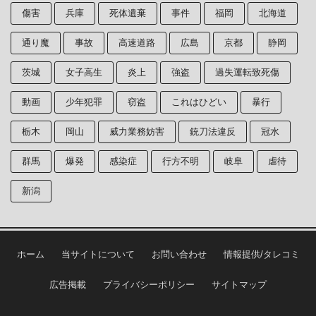
傷害
兵庫
死体遺棄
事件
福岡
北海道
通り魔
事故
高速道路
広島
京都
静岡
茨城
女子高生
炎上
強盗
過失運転致死傷
動画
少年犯罪
窃盗
これはひどい
暴行
栃木
岡山
威力業務妨害
銃刀法違反
冠水
群馬
爆発
感染症
行方不明
岐阜
虐待
新潟
ホーム
当サイトについて
お問い合わせ
情報提供/タレコミ
広告掲載
プライバシーポリシー
サイトマップ