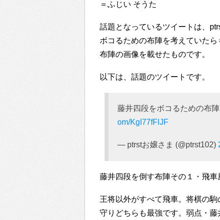
＝ふじい そうた
話題となっているツイートは、ptrst
ボコるための布陣を考えていたら
布陣の画像を載せたものです。
以下は、話題のツイートです。
藤井四段をボコるための布
om/KgI77fFlJF
— ptrstお嬢さま (@ptrst102)
藤井四段を倒す布陣その１・飛車
王将以外がすべて飛車。将棋の駒
守りどちらも最強です。弱点・藤