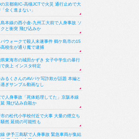
の京都南IC-高槻JCTで火災 通行止めで大
滞「全く進まない」
児島本線の西小倉-九州工大前で人身事故 ソ
ックと衝突 飛び込みか
バウォークで殺人未遂事件 鶴ケ島市の15
の高校生が通り魔で逮捕
知県東海市の城田かずき 女子中学生の暴行
画で炎上 インスタ特定
野みるくさんのAVパケ写詐欺が話題 本編と
い過ぎサンプル動画なし
駅で人身事故「死体処理してた」京阪本線
遅延 飛び込み自殺か
野市の松代小学校付近で火事 大量の煙立ち
り騒然 延焼の可能性も
讃線 伊予三島駅で人身事故 緊急車両が集結