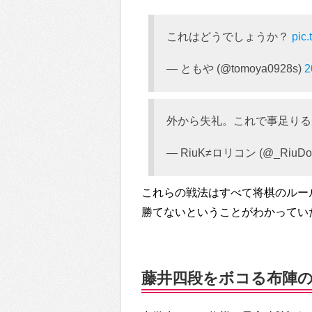
これはどうでしょうか？
pic
— ともや (@tomoya0928s)
外から失礼。これで事足り
— RiuK≠ロリコン (@_RiuDo
これらの戦法はすべて将棋のルー
勝てないということがわかってい
藤井四段をボコる布陣のツ