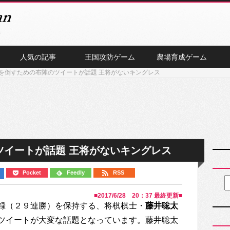
人気の記事
王国攻防ゲーム
農場育成ゲーム
を倒すための布陣のツイートが話題 王将がないキングレス
ツイートが話題 王将がないキングレス
Pocket
Feedly
RSS
■
2017/6/28 20：37
最終更新■
録（２９連勝）を保持する、将棋棋士・
藤井聡太
ツイートが大変な話題となっています。藤井聡太