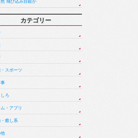
騒然 飛び込み自殺か
カテゴリー
件
故
害
能・スポーツ
祥事
もしろ
ーム・アプリ
動・癒し系
の他