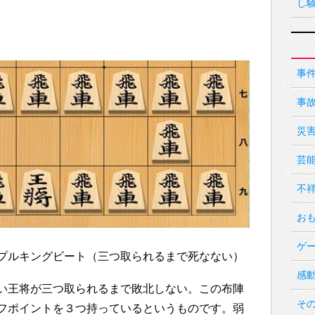
し
事
事
災
芸
不
お
ゲ
プルキングビート（三つ取られるまで死なない）
感
い王将が三つ取られるまで敗北しない。この布陣
そ
フポイントを３つ持っているというものです。弱