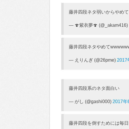
藤井四段ネタ弱いからやめて
— 🍄紫衣夢🍄 (@_akam416)
藤井四段ネタやめてwwwwww
— えりんぎ (@26pme)
201
藤井四段系のネタ面白い
— がし (@gashi000)
2017年
藤井四段を倒すためには毎日