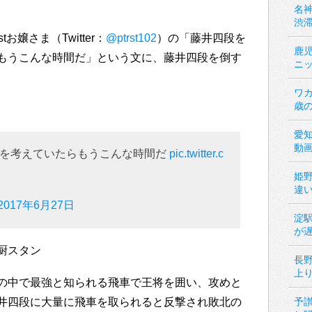
名神
渋
お嬢さま（Twitter：
@ptrst102
）の「藤井四段を
鹿
もうこんな時間だ」という文に、藤井四段を倒す
ニ
ワカ
歳
愛
動
陣を考えていたらもうこんな時間だ
pic.twitter.c
姫
違
2017年6月27日
淀
が
厨スタン
長
上
の中で最強と知られる飛車で王将を囲い、攻めと
井四段に大量に飛車を取られると反撃され敗北の
予