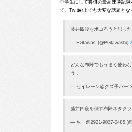
中学生にして将棋の最高連勝記録
て、Twitter上でも大変な話題と
藤井四段をボコろうと思った
— PGtawasi (@PGtawashi)
どんな布陣でもうまく使わな
う…
— セイレーン@グズ子パーツ集め
藤井四段を倒す布陣ネタクソ
— ちー@2921-9037-0485 (@s