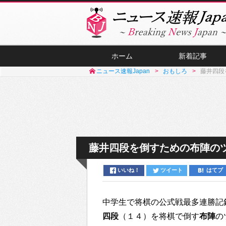
ホーム
新着記事
ニュース速報Japan
おもしろ
藤井四段
藤井四段を倒すための布陣の
いいね！
ツイート
はてブ
中学生で将棋の公式戦最多連勝記
四段
（１４）を将棋で倒す
布陣
の