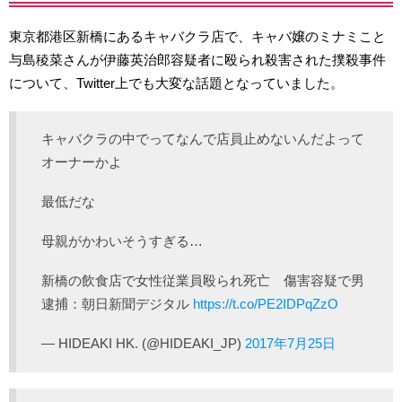
東京都港区新橋にあるキャバクラ店で、キャバ嬢のミナミこと
与島稜菜さんが伊藤英治郎容疑者に殴られ殺害された撲殺事件
について、Twitter上でも大変な話題となっていました。
キャバクラの中でってなんで店員止めないんだよって
オーナーかよ
最低だな
母親がかわいそうすぎる…
新橋の飲食店で女性従業員殴られ死亡 傷害容疑で男
逮捕：朝日新聞デジタル
https://t.co/PE2IDPqZzO
— HIDEAKI HK. (@HIDEAKI_JP)
2017年7月25日