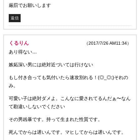
厳罰でお願いします
返信
くるりん
（2017/7/26 AM11:34）
あり得ない…
嫉妬深い男には絶対近づいては行けない
もし付き合っても気付いたら速攻別れる！(◎_◎;)それの
み。
可愛い子は絶対ダメよ。こんなに愛されてるんだぁ〜なん
て勘違いしないでください
その男凶暴です。持って生まれた性質です。
死んでからは遅いんです。マヒしてからは遅いんです。