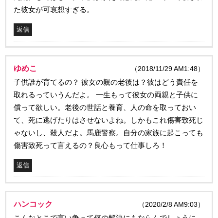
た彼女が可哀想すぎる。
返信
ゆめこ
（2018/11/29 AM1:48）
子供誰が育てるの？ 彼女の親の老後は？彼はどう責任を
取れるっていうんだよ。 一生もって彼女の両親と子供に
償って欲しい。老後の世話と養育、人の命を取っておい
て、死に逃げたりはさせないよね。しかもこれ傷害致死じ
ゃないし、殺人だよ。馬鹿警察。自分の家族に起こっても
傷害致死って言えるの？良心もって仕事しろ！
返信
ハンコック
（2020/2/8 AM9:03）
こんなとこで言い争って何の解決にもならんでしょうに。