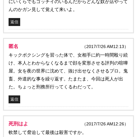
にいくらでもゴッチイのいるんだからどんな奴が店やって
んのかガン見して覚えて来いよ。
返信
匿名
（2017/7/26 AM12:13）
キックボクシングを習った体で、女相手に約一時間殴り続
け、本人とわからなくなるまで顔を変形させる評判の喧嘩
屋。女を夜の世界に沈めて、抜け出せなくさせるプロ。鬼
畜、外道的な事を繰り返す。たまたま、今回は死人が出
た。ちょっと刑務所行ってくるわだって。
返信
死刑はよ
（2017/7/26 AM12:26）
軟禁して脅迫して最後は殺害ですか。