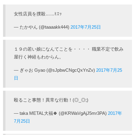
女性店員を撲殺……ﾋｴｯ
— たかやん (@taaaakk444)
2017年7月25日
１９の若い娘になんてことを・・・・ 職業不定で飲み
屋行く神経もわからん。
— ぎゃお Gyao (@sJpbwCNgcQxYnZv)
2017年7月25
日
殴ること事態！異常な行動！(◎_◎;)
— taka METAL大福🍀 (@KRWaVgAjJ5mr3PA)
2017年
7月25日