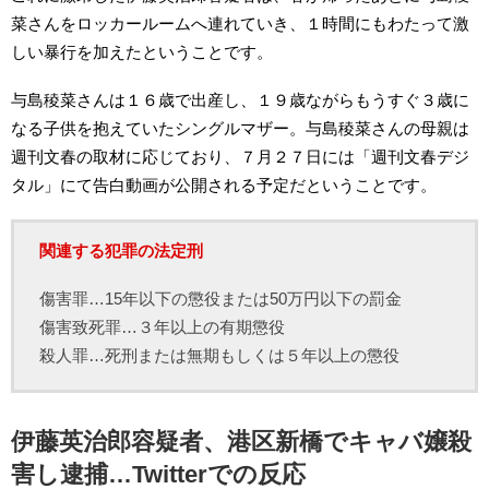
菜さんをロッカールームへ連れていき、１時間にもわたって激
しい暴行を加えたということです。
与島稜菜さんは１６歳で出産し、１９歳ながらもうすぐ３歳に
なる子供を抱えていたシングルマザー。与島稜菜さんの母親は
週刊文春の取材に応じており、７月２７日には「週刊文春デジ
タル」にて告白動画が公開される予定だということです。
関連する犯罪の法定刑
傷害罪…15年以下の懲役または50万円以下の罰金
傷害致死罪…３年以上の有期懲役
殺人罪…死刑または無期もしくは５年以上の懲役
伊藤英治郎容疑者、港区新橋でキャバ嬢殺
害し逮捕…Twitterでの反応