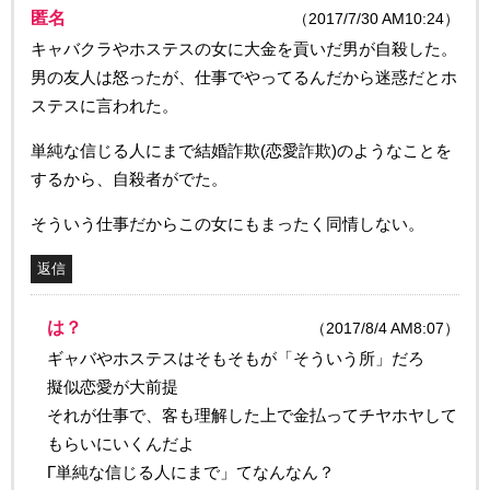
匿名
（2017/7/30 AM10:24）
キャバクラやホステスの女に大金を貢いだ男が自殺した。
男の友人は怒ったが、仕事でやってるんだから迷惑だとホ
ステスに言われた。
単純な信じる人にまで結婚詐欺(恋愛詐欺)のようなことを
するから、自殺者がでた。
そういう仕事だからこの女にもまったく同情しない。
返信
は？
（2017/8/4 AM8:07）
ギャバやホステスはそもそもが「そういう所」だろ
擬似恋愛が大前提
それが仕事で、客も理解した上で金払ってチヤホヤして
もらいにいくんだよ
Г単純な信じる人にまで」てなんなん？