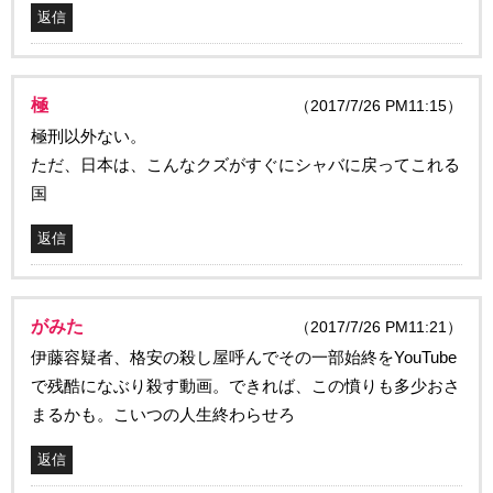
返信
極
（2017/7/26 PM11:15）
極刑以外ない。
ただ、日本は、こんなクズがすぐにシャバに戻ってこれる
国
返信
がみた
（2017/7/26 PM11:21）
伊藤容疑者、格安の殺し屋呼んでその一部始終をYouTube
で残酷になぶり殺す動画。できれば、この憤りも多少おさ
まるかも。こいつの人生終わらせろ
返信