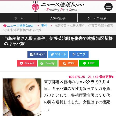
ホーム
人気の記事
ゲームで遊ぶ
ニュース速報Japan
事件
与島稜菜さん殺人事件、伊藤英治郎を傷害
で逮捕 港区新橋のキャバ嬢
与島稜菜さん殺人事件、伊藤英治郎を傷害で逮捕 港区新橋
のキャバ嬢
いいね！
ツイート
はてブ
Pocket
Feedly
RSS
LINE
■
2017/7/25 21：44
最終更新■
東京都港区新橋の
キャバクラ
で７月４
日、キャバ嬢の女性を殴ってケガを負
わせたとして、警視庁愛宕署は３０代
の男を逮捕しました。女性はその後死
亡。