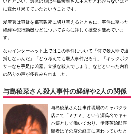
いたといい、遺体の顔は与島稜菜さん本人だとわからないほど
に変わり果てていたということです。
愛宕署は容疑を傷害致死に切り替えるとともに、事件に至った
経緯や犯行動機などについてさらに詳しく捜査を進めていま
す。
なおインターネット上ではこの事件について「何で殺人罪で逮
捕しないんだ」「どう考えても殺人事件だろう」「キックボク
サーなら手足は凶器。立派な殺人でしょう」などといった内容
の怒りの声が多数みられました。
与島稜菜さん殺人事件の経緯や2人の関係
与島稜菜さんは事件現場のキャバクラ
店にて「ミナミ」という源氏名でキャ
バ嬢として働いており、伊藤英治郎容
疑者はその店の経営に関わっていたと