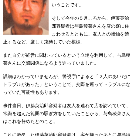
いうことです。
そして今年の５月ころから、伊藤英治
郎容疑者は与島稜菜さんを店の寮に住
まわせるとともに、友人との接触を禁
止するなど、厳しく束縛していた模様。
また自分が経営に関わっているという立場を利用して、与島稜
菜さんに交際関係になるよう迫っていました。
詳細はわかっていませんが、警視庁によると「２人のあいだに
トラブルがあった」ということで、交際を巡ってトラブルにな
っていた可能性もあります。
事件当日、伊藤英治郎容疑者は友人を連れて店を訪れていて、
常識を超えた範囲の騒ぎ方をしていたことから、与島稜菜さん
はこれを咎めたとのこと。
これに激昂した伊藤英治郎容疑者は、客が帰ったあとに与島稜