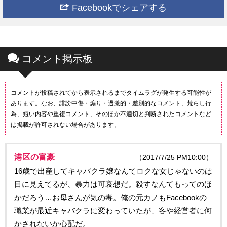
Facebookでシェアする
コメント掲示板
コメントが投稿されてから表示されるまでタイムラグが発生する可能性が
あります。なお、誹謗中傷・煽り・過激的・差別的なコメント、荒らし行
為、短い内容や重複コメント、そのほか不適切と判断されたコメントなど
は掲載が許可されない場合があります。
港区の富豪
（2017/7/25 PM10:00）
16歳で出産してキャバクラ嬢なんてロクな女じゃないのは
目に見えてるが、暴力は可哀想だ。殺すなんてもってのほ
かだろう…お母さんが気の毒。俺の元カノもFacebookの
職業が最近キャバクラに変わっていたが、客や経営者に何
かされないか心配だ。