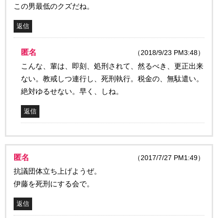
この男最低のクズだね。
返信
匿名
（2018/9/23 PM3:48）
こんな、輩は、即刻、処刑されて、然るべき、更正出来
ない。教戒しつ連行し、死刑執行。税金の、無駄遣い。
絶対ゆるせない。早く、しね。
返信
匿名
（2017/7/27 PM1:49）
抗議団体立ち上げようぜ。
伊藤を死刑にする会で。
返信