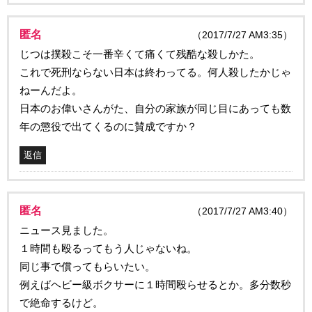
匿名
（2017/7/27 AM3:35）
じつは撲殺こそ一番辛くて痛くて残酷な殺しかた。
これで死刑ならない日本は終わってる。何人殺したかじゃ
ねーんだよ。
日本のお偉いさんがた、自分の家族が同じ目にあっても数
年の懲役で出てくるのに賛成ですか？
返信
匿名
（2017/7/27 AM3:40）
ニュース見ました。
１時間も殴るってもう人じゃないね。
同じ事で償ってもらいたい。
例えばヘビー級ボクサーに１時間殴らせるとか。多分数秒
で絶命するけど。