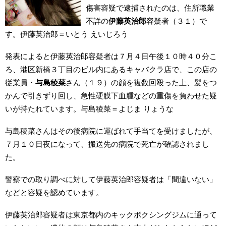
傷害容疑で逮捕されたのは、住所職業
不詳の
伊藤英治郎
容疑者（３１）で
す。伊藤英治郎＝いとう えいじろう
発表によると伊藤英治郎容疑者は７月４日午後１０時４０分こ
ろ、港区新橋３丁目のビル内にあるキャバクラ店で、この店の
従業員・
与島稜菜
さん（１９）の顔を複数回殴った上、髪をつ
かんで引きずり回し、急性硬膜下血腫などの重傷を負わせた疑
いが持たれています。与島稜菜＝よじま りょうな
与島稜菜さんはその後病院に運ばれて手当てを受けましたが、
７月１０日夜になって、搬送先の病院で死亡が確認されまし
た。
警察での取り調べに対して伊藤英治郎容疑者は「間違いない」
などと容疑を認めています。
伊藤英治郎容疑者は東京都内のキックボクシングジムに通って