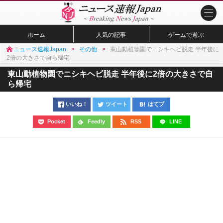
ホーム
人気の記事
ゲームで遊ぶ
ニュース速報Japan
その他
東山動植物園でニシキヘビ脱走 半年後に
2倍の大きさで自ら帰宅
東山動植物園でニシキヘビ脱走 半年後に2倍の大きさで自
ら帰宅
いいね！
ツイート
はてブ
Pocket
Feedly
RSS
LINE