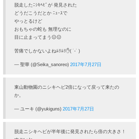
脱走したﾆｼｷﾍﾋﾞが 発見された
どうだこうだとか ﾆｭｰｽで
やっとるけど
おもちゃの蛇も 無理なのに
目に止まってまう😑😑
苦痛でしかないよねﾑﾘﾑﾘ✋( ˙-˙ )
— 聖華 (@Seika_sanoreo)
2017年7月27日
東山動物園のニシキヘビ2倍になって戻って来たの
か。
— ユーキ (@yukiguns)
2017年7月27日
脱走ニシキヘビが半年後に発見されたら倍の大きさ！