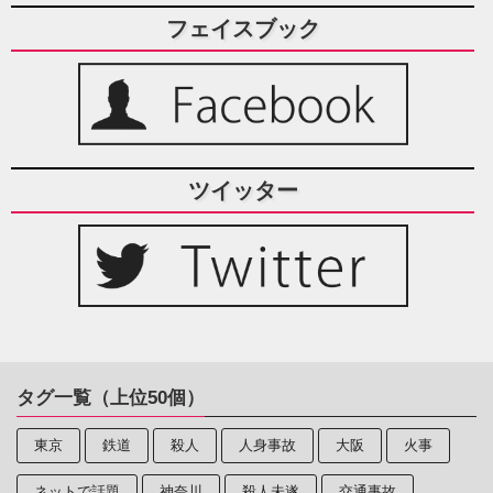
フェイスブック
ツイッター
タグ一覧（上位50個）
東京
鉄道
殺人
人身事故
大阪
火事
ネットで話題
神奈川
殺人未遂
交通事故