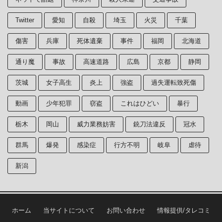
Twitter
愛知
自殺
埼玉
火災
千葉
傷害
兵庫
死体遺棄
事件
福岡
北海道
通り魔
事故
高速道路
広島
京都
静岡
茨城
女子高生
炎上
強盗
過失運転致死傷
動画
少年犯罪
窃盗
これはひどい
暴行
栃木
岡山
威力業務妨害
銃刀法違反
冠水
群馬
爆発
感染症
行方不明
岐阜
虐待
新潟
ホーム
当サイトについて
お問い合わせ
情報提供/タレコミ