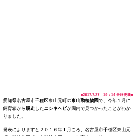
■
2017/7/27 19：14
最終更新■
愛知県名古屋市千種区東山元町の
東山動植物園
で、今年１月に
飼育箱から
脱走
した
ニシキヘビ
が園内で見つかったことがわか
りました。
発表によりますと２０１６年１月ころ、名古屋市千種区東山元