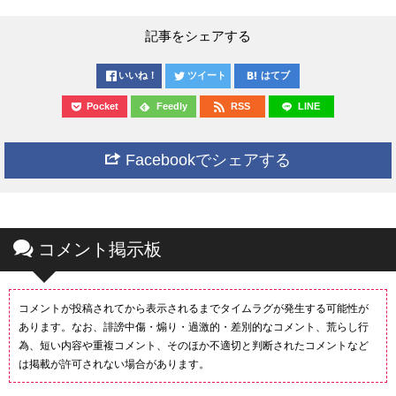
記事をシェアする
いいね！
ツイート
はてブ
Pocket
Feedly
RSS
LINE
Facebookでシェアする
コメント掲示板
コメントが投稿されてから表示されるまでタイムラグが発生する可能性が
あります。なお、誹謗中傷・煽り・過激的・差別的なコメント、荒らし行
為、短い内容や重複コメント、そのほか不適切と判断されたコメントなど
は掲載が許可されない場合があります。