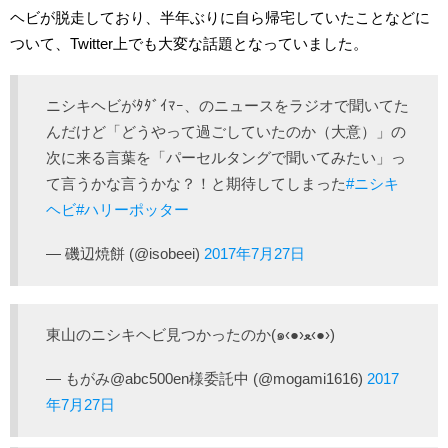
ヘビが脱走しており、半年ぶりに自ら帰宅していたことなどに
ついて、Twitter上でも大変な話題となっていました。
ニシキヘビがﾀﾀﾞｲﾏｰ、のニュースをラジオで聞いてた
んだけど「どうやって過ごしていたのか（大意）」の
次に来る言葉を「パーセルタングで聞いてみたい」っ
て言うかな言うかな？！と期待してしまった
#ニシキ
ヘビ
#ハリーポッター
— 磯辺焼餅 (@isobeei)
2017年7月27日
東山のニシキヘビ見つかったのか(๑‹●›ﻌ‹●›)
— もがみ@abc500en様委託中 (@mogami1616)
2017
年7月27日