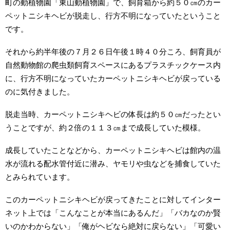
町の動植物園「東山動植物園」で、飼育箱から約５０㎝のカー
ペットニシキヘビが脱走し、行方不明になっていたということ
です。
それから約半年後の７月２６日午後１時４０分ころ、飼育員が
自然動物館の爬虫類飼育スペースにあるプラスチックケース内
に、行方不明になっていたカーペットニシキヘビが戻っている
のに気付きました。
脱走当時、カーペットニシキヘビの体長は約５０㎝だったとい
うことですが、約２倍の１１３㎝まで成長していた模様。
成長していたことなどから、カーペットニシキヘビは館内の温
水が流れる配水管付近に潜み、ヤモリや虫などを捕食していた
とみられています。
このカーペットニシキヘビが戻ってきたことに対してインター
ネット上では「こんなことが本当にあるんだ」「バカなのか賢
いのかわからない」「俺がヘビなら絶対に戻らない」「可愛い