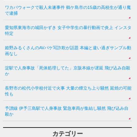
ワカバウォークで殺人未遂事件 鶴ケ島市の15歳の高校生が通り魔
で逮捕
愛知県東海市の城田かずき 女子中学生の暴行動画で炎上 インスタ
特定
姫野みるくさんのAVパケ写詐欺が話題 本編と違い過ぎサンプル動
画なし
淀駅で人身事故「死体処理してた」京阪本線が遅延 飛び込み自殺
か
長野市の松代小学校付近で火事 大量の煙立ち上り騒然 延焼の可能
性も
予讃線 伊予三島駅で人身事故 緊急車両が集結し騒然 飛び込み自
殺か
カテゴリー