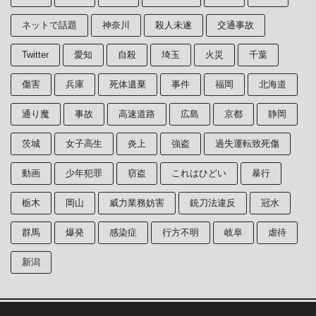
ネットで話題
神奈川
殺人未遂
交通事故
Twitter
愛知
自殺
埼玉
火災
千葉
傷害
兵庫
死体遺棄
事件
福岡
北海道
通り魔
事故
高速道路
広島
京都
静岡
茨城
女子高生
炎上
強盗
過失運転致死傷
動画
少年犯罪
窃盗
これはひどい
暴行
栃木
岡山
威力業務妨害
銃刀法違反
冠水
群馬
爆発
感染症
行方不明
岐阜
虐待
新潟