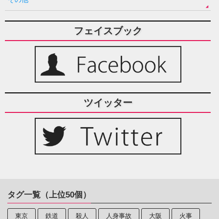
フェイスブック
ツイッター
タグ一覧（上位50個）
東京
鉄道
殺人
人身事故
大阪
火事