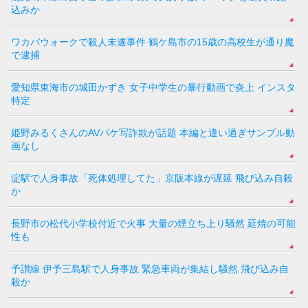
込みか
ワカバウォークで殺人未遂事件 鶴ケ島市の15歳の高校生が通り魔
で逮捕
愛知県東海市の城田かずき 女子中学生の暴行動画で炎上 インスタ
特定
姫野みるくさんのAVパケ写詐欺が話題 本編と違い過ぎサンプル動
画なし
淀駅で人身事故「死体処理してた」京阪本線が遅延 飛び込み自殺
か
長野市の松代小学校付近で火事 大量の煙立ち上り騒然 延焼の可能
性も
予讃線 伊予三島駅で人身事故 緊急車両が集結し騒然 飛び込み自
殺か