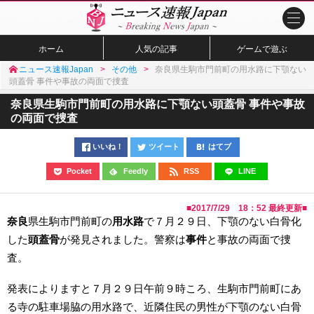
ホーム
人気の記事
ゲームで遊ぶ
ニュース速報Japan
その他
奈良県生駒市門前町の用水路に下顎ない
頭蓋骨 事件や事故の両面で捜査
奈良県生駒市門前町の用水路に下顎ない頭蓋骨 事件や事故
の両面で捜査
いいね！
ツイート
はてブ
Pocket
Feedly
RSS
LINE
■
2017/7/29 18：52
最終更新■
奈良
県生駒市門前町の
用水路
で７月２９日、下顎のない白骨化
した
頭蓋骨
が発見されました。警察は
事件
と事故の両面で捜
査。
発表によりますと７月２９日午前９時ころ、生駒市門前町にあ
る寺の駐車場脇の用水路で、近隣住民の男性が下顎のない白骨