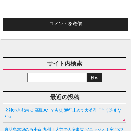
サイト内検索
最近の投稿
名神の京都南IC-高槻JCTで火災 通行止めで大渋滞「全く進まな
い」
鹿児島本線の西小倉-九州工大前で人身事故 ソニックと衝突 飛び