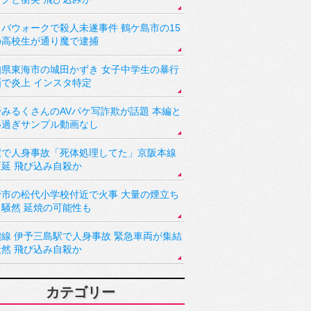
バウォークで殺人未遂事件 鶴ケ島市の15
の高校生が通り魔で逮捕
知県東海市の城田かずき 女子中学生の暴行
画で炎上 インスタ特定
野みるくさんのAVパケ写詐欺が話題 本編と
い過ぎサンプル動画なし
駅で人身事故「死体処理してた」京阪本線
遅延 飛び込み自殺か
野市の松代小学校付近で火事 大量の煙立ち
り騒然 延焼の可能性も
讃線 伊予三島駅で人身事故 緊急車両が集結
騒然 飛び込み自殺か
カテゴリー