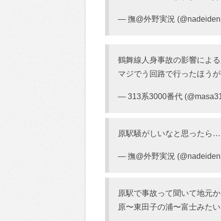
— 撫@外野実況 (@nadeiden
鶴舞線人身事故の影響による
マジでう回路で行ったほう
— 313系3000番代 (@masa31
原駅騒がしいなと思ったら…( 
— 撫@外野実況 (@nadeiden
原駅で事故って聞いて地元か
原〜東田子の浦〜富士みたい