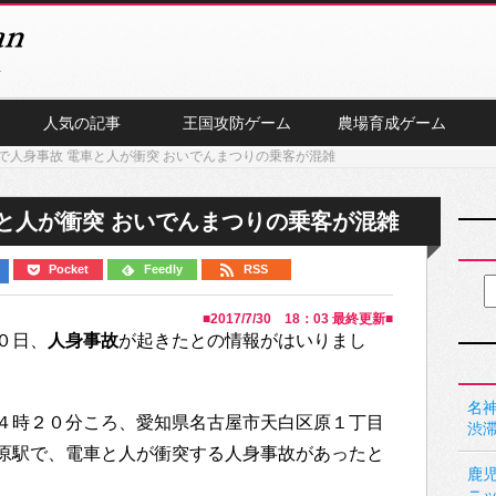
人気の記事
王国攻防ゲーム
農場育成ゲーム
で人身事故 電車と人が衝突 おいでんまつりの乗客が混雑
と人が衝突 おいでんまつりの乗客が混雑
Pocket
Feedly
RSS
■
2017/7/30 18：03
最終更新■
０日、
人身事故
が起きたとの情報がはいりまし
名神
４時２０分ころ、愛知県名古屋市天白区原１丁目
渋
原駅で、電車と人が衝突する人身事故があったと
鹿
ニ