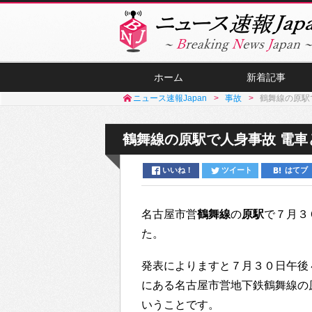
ホーム
新着記事
ニュース速報Japan
事故
鶴舞線の原駅
鶴舞線の原駅で人身事故 電車
いいね！
ツイート
はてブ
名古屋市営
鶴舞線
の
原駅
で７月３
た。
発表によりますと７月３０日午後
にある名古屋市営地下鉄鶴舞線の
いうことです。