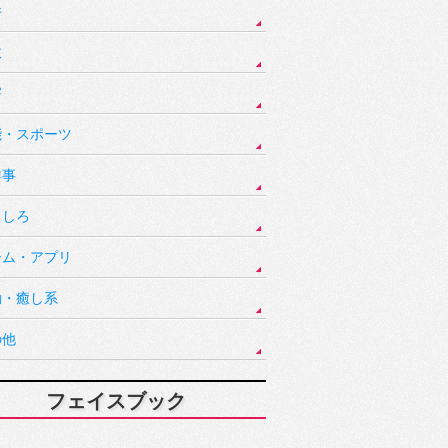
件
故
害
能・スポーツ
祥事
もしろ
ーム・アプリ
動・癒し系
の他
フェイスブック