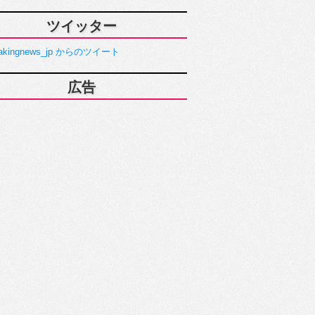
ツイッター
akingnews_jp からのツイート
広告