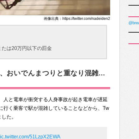
画像出典：https://twitter.com/nadeiden2
@bre
たは20万円以下の罰金
故、おいでんまつりと重なり混雑…
、人と電車が衝突する人身事故が起き電車が遅延
に行く乗客で駅が混雑していることなどから、Tw
ました。
ic.twitter.com/51LzpX2EWA