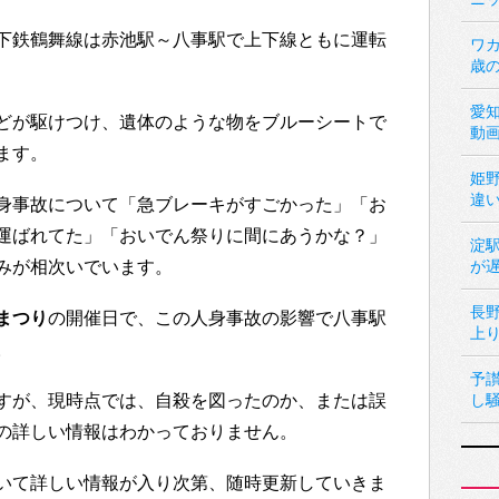
下鉄鶴舞線は赤池駅～八事駅で上下線ともに運転
ワカ
歳
愛
どが駆けつけ、遺体のような物をブルーシートで
動
ます。
姫
違
身事故について「急ブレーキがすごかった」「お
運ばれてた」「おいでん祭りに間にあうかな？」
淀
みが相次いでいます。
が
長
まつり
の開催日で、この人身事故の影響で八事駅
上
。
予
すが、現時点では、自殺を図ったのか、または誤
し
の詳しい情報はわかっておりません。
いて詳しい情報が入り次第、随時更新していきま