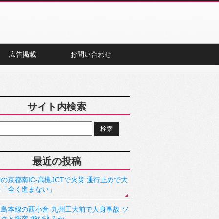
広告掲載
お問い合わせ
サイト内検索
最近の投稿
の京都南IC-高槻JCTで火災 通行止めで大
滞「全く進まない」
児島本線の西小倉-九州工大前で人身事故 ソ
ックと衝突 飛び込みか