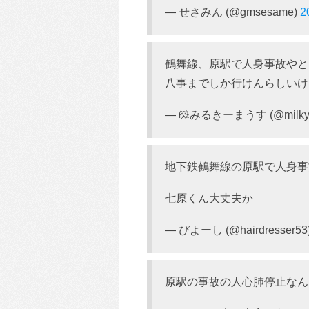
— せさみん (@gmsesame)
2
鶴舞線、原駅で人身事故やと
八事までしか行けんらしいけ
— 🐹みるきーまうす (@milky1
地下鉄鶴舞線の原駅で人身事
七原くん大丈夫か
— びよーし (@hairdresser53
原駅の事故の人心肺停止なん