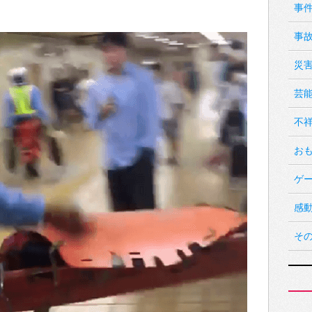
事
事
災
芸
不
お
ゲ
感
そ