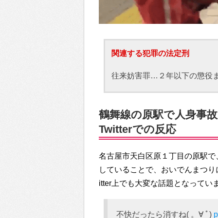
関連する犯罪の法定刑
往来妨害罪…２年以下の懲役ま
鶴舞線の原駅で人身事
Twitterでの反応
名古屋市天白区原１丁目の原駅で
していることで、おいでんまつり
itter上でも大変な話題となってい
不快だったら消すね( 。∀ ﾟ)
p