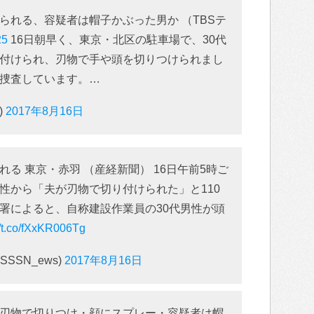
られる、容疑者は帽子かぶった男か （TBSテ
25
16日朝早く、東京・北区の駐車場で、30代
付けられ、刃物で手や頭を切りつけられまし
捜査しています。…
)
2017年8月16日
る 東京・赤羽 （産経新聞） 16日午前5時ご
性から「夫が刃物で切り付けられた」と110
署によると、自称建設作業員の30代男性が頭
//t.co/fXxKR006Tg
SSN_ews)
2017年8月16日
刃物で切りつけ・顔にスプレー・容疑者は帽