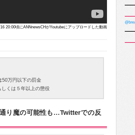
@bre
/8/16 20:00頃にANNnewsCHがYoutubeにアップロードした動画
は50万円以下の罰金
もしくは５年以上の懲役
り魔の可能性も…Twitterでの反