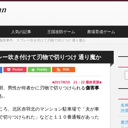
人気の記事
王国攻防ゲーム
農場育成ゲーム
傷害事件、スプレー吹き付けて刃物で切りつけ 通り魔か
レー吹き付けて刃物で切りつけ 通り魔か
Pocket
Feedly
RSS
■
2017/8/16 21：22
最終更新■
明、男性が何者かに刃物で切りつけられる
傷害事
も。
名神
ころ、北区赤羽北のマンション駐車場で「夫が車
渋
で切りつけられた」などと１１０番通報があった
鹿
ニ