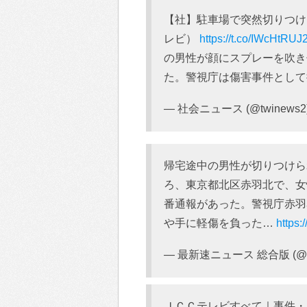
【社】駐車場で突然切りつけ
レビ）
https://t.co/IWcHtRUJ
の男性が顔にスプレーを吹き
た。警視庁は傷害事件として
— 社会ニュース (@twinews2
帰宅途中の男性が切りつけられ
ろ、東京都北区赤羽北で、女
番通報があった。警視庁赤羽
や手に軽傷を負った…
https:
— 最新速ニュース 総合版 (@S
ＪＣＣテレビすべて｜事件・