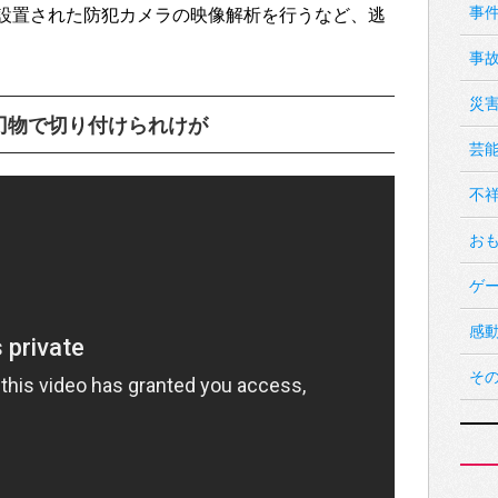
事
設置された防犯カメラの映像解析を行うなど、逃
事
災
刃物で切り付けられけが
芸
不
お
ゲ
感
そ