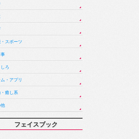
件
故
害
能・スポーツ
祥事
もしろ
ーム・アプリ
動・癒し系
の他
フェイスブック