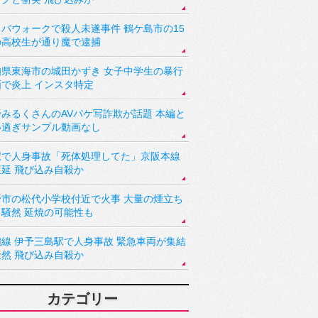
バウォークで殺人未遂事件 鶴ケ島市の15
の高校生が通り魔で逮捕
知県東海市の城田かずき 女子中学生の暴行
画で炎上 インスタ特定
野みるくさんのAVパケ写詐欺が話題 本編と
い過ぎサンプル動画なし
駅で人身事故「死体処理してた」京阪本線
遅延 飛び込み自殺か
野市の松代小学校付近で火事 大量の煙立ち
り騒然 延焼の可能性も
讃線 伊予三島駅で人身事故 緊急車両が集結
騒然 飛び込み自殺か
カテゴリー