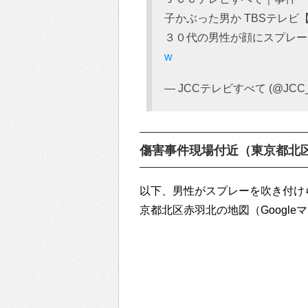
子かぶった男か TBSテレ
３０代の男性が顔にスプレ
w
— JCCテレビすべて (@JCC_t
傷害事件現場付近（東京都北
以下、男性がスプレーを吹き付け
京都北区赤羽北の地図（Google