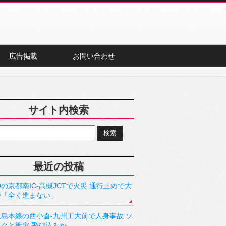
広告掲載
お問い合わせ
サイト内検索
最近の投稿
の京都南IC-高槻JCTで火災 通行止めで大
滞「全く進まない」
児島本線の西小倉-九州工大前で人身事故 ソ
ックと衝突 飛び込みか