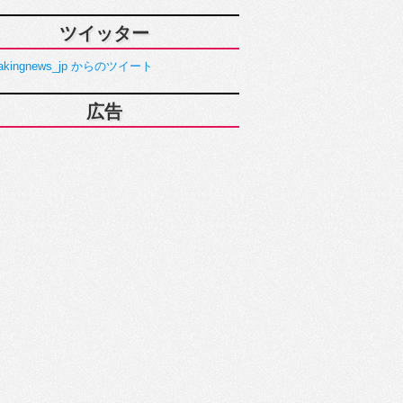
ツイッター
akingnews_jp からのツイート
広告