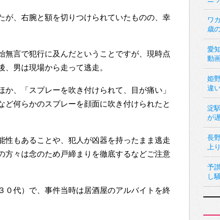
たが、右腕と額を切りつけられていたものの、幸
ワカ
歳
愛
始無言で犯行に及んだということですが、現時点
動
後、男は現場から走って逃走。
姫
違
ほか、「スプレーを吹き付けられて、目が痛い」
など何らかのスプレーを顔面に吹き付けられたと
淀
が
長
能性もあることや、犯人が凶器を持ったまま逃走
上
の方々は念のため戸締まりを徹底するなどご注意
予
し
３０代）で、事件当時は居酒屋のアルバイトを終