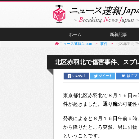
ホーム
新着記事
ニュース速報Japan
事件
北区赤羽北で
北区赤羽北で傷害事件、スプ
いいね！
ツイート
はてブ
東京都北区赤羽北で８月１６日未
件
が起きました。
通り魔
の可能性
発表によると８月１６日午前５時
から降りたところ突然、男に刃物
ということです。