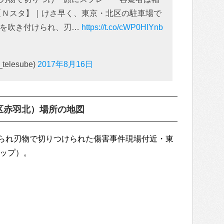
ビ【Ｎスタ】｜けさ早く、東京・北区の駐車場で
ーを吹き付けられ、刃…
https://t.co/cWP0HlYnb
elesube)
2017年8月16日
区赤羽北）場所の地図
られ刃物で切りつけられた傷害事件現場付近・東
マップ）。