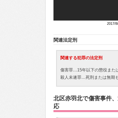
2017
関連法定刑
関連する犯罪の法定刑
傷害罪…15年以下の懲役また
殺人未遂罪…死刑または無期
北区赤羽北で傷害事件、通
応