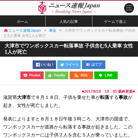
ホーム
人気の記事
ゲームで遊ぶ
ニュース速報Japan
事故
大津市でワンボックスカー転落事故 子供含
む5人乗車 女性1人が死亡
大津市でワンボックスカー転落事故 子供含む5人乗車 女性
1人が死亡
いいね！
ツイート
はてブ
Pocket
Feedly
RSS
LINE
■
2017/8/18 19：05
最終更新■
滋賀県
大津市
で８月１８日、子供を乗せた車が
転落
する
事故
が
起き、女性が死亡しました。
発表によりますと８月１８日午後３時ころ、大津市の国道で、
ワンボックスカーが道路から転落する事故が起きました。この
ワンボックスカーには子供２人を含む５人が乗っていました。