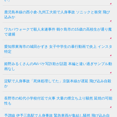
鹿児島本線の西小倉-九州工大前で人身事故 ソニックと衝突 飛び
込みか
ワカバウォークで殺人未遂事件 鶴ケ島市の15歳の高校生が通り魔
で逮捕
愛知県東海市の城田かずき 女子中学生の暴行動画で炎上 インスタ
特定
姫野みるくさんのAVパケ写詐欺が話題 本編と違い過ぎサンプル動
画なし
淀駅で人身事故「死体処理してた」京阪本線が遅延 飛び込み自殺
か
長野市の松代小学校付近で火事 大量の煙立ち上り騒然 延焼の可能
性も
予讃線 伊予三島駅で人身事故 緊急車両が集結し騒然 飛び込み自