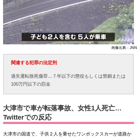
画像出典：JNN
関連する犯罪の法定刑
過失運転致死傷罪…７年以下の懲役もしくは禁錮または
100万円以下の罰金
大津市で車が転落事故、女性1人死亡…
Twitterでの反応
大津市の国道で、子供２人を乗せたワンボックスカーが道路か