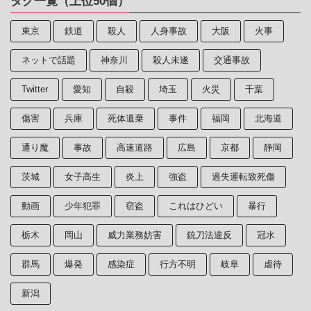
タグ一覧（上位50個）
東京
鉄道
殺人
人身事故
大阪
火事
ネットで話題
神奈川
殺人未遂
交通事故
Twitter
愛知
自殺
埼玉
火災
千葉
傷害
兵庫
死体遺棄
事件
福岡
北海道
通り魔
事故
高速道路
広島
京都
静岡
茨城
女子高生
炎上
強盗
過失運転致死傷
動画
少年犯罪
窃盗
これはひどい
暴行
栃木
岡山
威力業務妨害
銃刀法違反
冠水
群馬
爆発
感染症
行方不明
岐阜
虐待
新潟