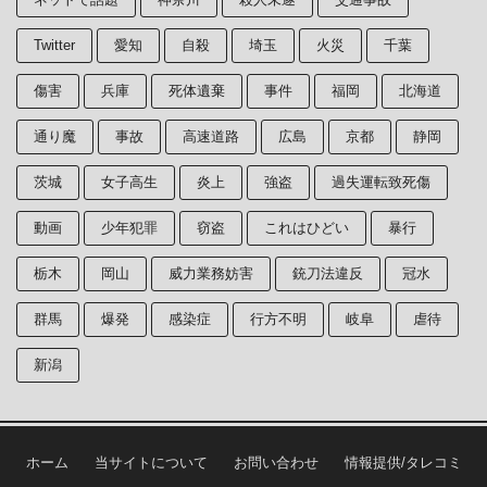
Twitter
愛知
自殺
埼玉
火災
千葉
傷害
兵庫
死体遺棄
事件
福岡
北海道
通り魔
事故
高速道路
広島
京都
静岡
茨城
女子高生
炎上
強盗
過失運転致死傷
動画
少年犯罪
窃盗
これはひどい
暴行
栃木
岡山
威力業務妨害
銃刀法違反
冠水
群馬
爆発
感染症
行方不明
岐阜
虐待
新潟
ホーム
当サイトについて
お問い合わせ
情報提供/タレコミ