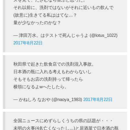
それ以前に、洗剤ではないがそれに近いもの飲んで
(故意に)生きてる私ははてな…？
量が少なかったのかな？
— 津田万水。はテストで死んじゃうよ (@lotus_1022)
2017年8月22日
秋田県で起きた飲食店での洗剤混入事故。
日本酒の瓶に入れる考えもわからないし
そもそもお店の洗剤持って帰ったら
横領になるよwへたしたら。
— かねしろ なおや (@naoya_1983)
2017年8月22日
全国ニュースにめずらしくうちの県の話題が・・・
未明の火事(4名亡くなったし…)と居酒屋で日本酒の瓶