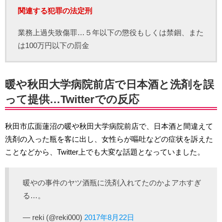
関連する犯罪の法定刑
業務上過失致傷罪…５年以下の懲役もしくは禁錮、また
は100万円以下の罰金
暖や秋田大学病院前店で日本酒と洗剤を誤
って提供…Twitterでの反応
秋田市広面蓮沼の暖や秋田大学病院前店で、日本酒と間違えて
洗剤の入った瓶を客に出し、女性らが嘔吐などの症状を訴えた
ことなどから、Twitter上でも大変な話題となっていました。
暖やの事件のヤツ酒瓶に洗剤入れてたのかよアホすぎ
る…。
— reki (@reki000)
2017年8月22日