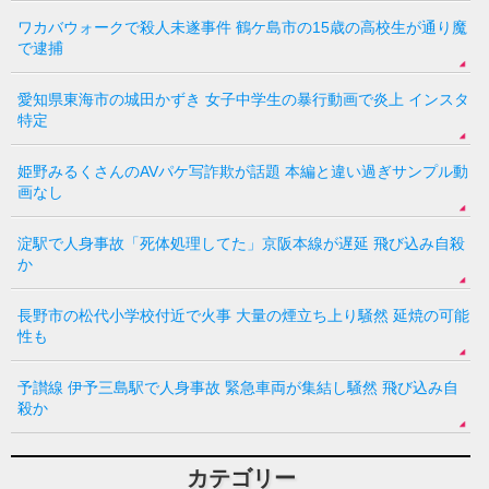
ワカバウォークで殺人未遂事件 鶴ケ島市の15歳の高校生が通り魔
で逮捕
愛知県東海市の城田かずき 女子中学生の暴行動画で炎上 インスタ
特定
姫野みるくさんのAVパケ写詐欺が話題 本編と違い過ぎサンプル動
画なし
淀駅で人身事故「死体処理してた」京阪本線が遅延 飛び込み自殺
か
長野市の松代小学校付近で火事 大量の煙立ち上り騒然 延焼の可能
性も
予讃線 伊予三島駅で人身事故 緊急車両が集結し騒然 飛び込み自
殺か
カテゴリー