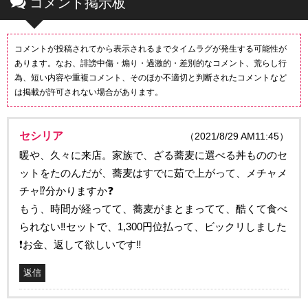
コメント掲示板
コメントが投稿されてから表示されるまでタイムラグが発生する可能性が
あります。なお、誹謗中傷・煽り・過激的・差別的なコメント、荒らし行
為、短い内容や重複コメント、そのほか不適切と判断されたコメントなど
は掲載が許可されない場合があります。
セシリア
（2021/8/29 AM11:45）
暖や、久々に来店。家族で、ざる蕎麦に選べる丼もののセ
ットをたのんだが、蕎麦はすでに茹で上がって、メチャメ
チャ⁉️分かりますか❓
もう、時間が経ってて、蕎麦がまとまってて、酷くて食べ
られない‼️セットで、1,300円位払って、ビックリしました
❗️お金、返して欲しいです‼️
返信