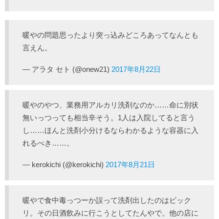
暖やの問題思ったより突っ込みどころあってなんとも
言えん。
— アラタ セト (@onew21)
2017年8月22日
暖やのやつ、業務用アルカリ洗剤なのか……命に別状
無いっつっても相当辛そう。1人は入院してると言う
し……ほんと洗剤小分けるならわかるような容器に入
れるべき……。
— kerokichi (@kerokichi)
2017年8月21日
暖やで食中毒っつーか誤って洗剤出したのはビック
リ。その日酒飲みに行こうとしてたんやで。他の店に