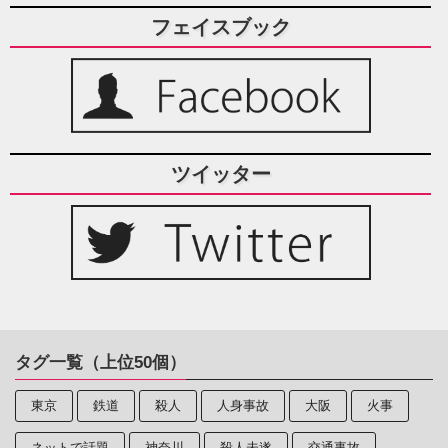
フェイスブック
ツイッター
タグ一覧（上位50個）
東京
鉄道
殺人
人身事故
大阪
火事
ネットで話題
神奈川
殺人未遂
交通事故