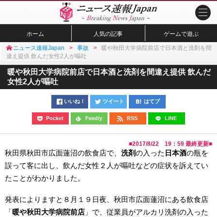
ホーム
人気の記事
ゲームで遊ぶ
ニュース速報Japan
事故
暖や秋田大学病院前店で日本酒と洗剤を間
違え提供 飲んだ女性2人が嘔吐
暖や秋田大学病院前店で日本酒と洗剤を間違え提供 飲んだ
女性2人が嘔吐
いいね！
ツイート
はてブ
Pocket
Feedly
RSS
LINE
■
2017/8/22 19：59
最終更新■
秋田県秋田市広面蓮沼の飲食店で、
洗剤
の入った
日本酒
の瓶を
誤って客に出し、飲んだ女性２人が嘔吐などの症状を訴えてい
たことがわかりました。
発表によりますと８月１９日夜、秋田市広面蓮沼にある飲食店
「
暖や秋田大学病院前店
」で、従業員がアルカリ洗剤の入った