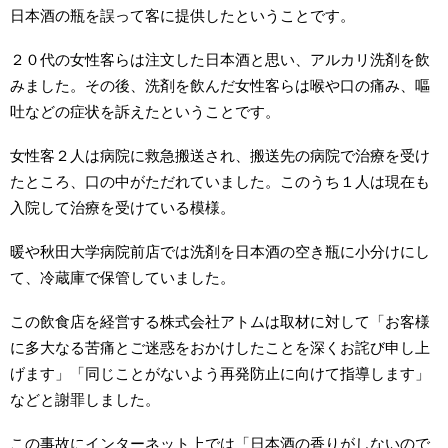
日本酒の瓶を誤って客に提供したということです。
２０代の女性客らは注文した日本酒と思い、アルカリ洗剤を飲
みました。その後、洗剤を飲んだ女性客らは喉や口の痛み、嘔
吐などの症状を訴えたということです。
女性客２人は病院に救急搬送され、搬送先の病院で治療を受け
たところ、口の中がただれていました。このうち１人は現在も
入院して治療を受けている模様。
暖や秋田大学病院前店では洗剤を日本酒の空き瓶に小分けにし
て、冷蔵庫で保管していました。
この飲食店を経営する株式会社アトムは取材に対して「お客様
に多大なる苦痛とご迷惑をおかけしたことを深くお詫び申し上
げます」「同じことがないよう再発防止に向けて指導します」
などと謝罪しました。
この事故にインターネット上では「日本酒の香りがしないので