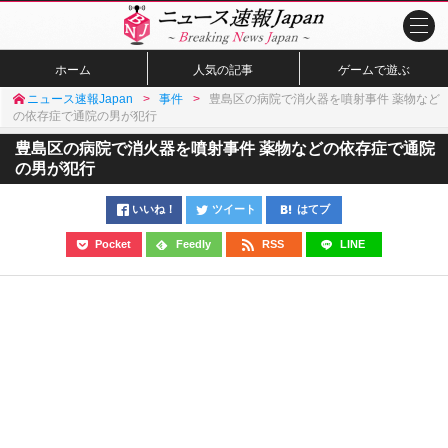
ホーム
人気の記事
ゲームで遊ぶ
ニュース速報Japan
事件
豊島区の病院で消火器を噴射事件 薬物など
の依存症で通院の男が犯行
豊島区の病院で消火器を噴射事件 薬物などの依存症で通院
の男が犯行
いいね！
ツイート
はてブ
Pocket
Feedly
RSS
LINE