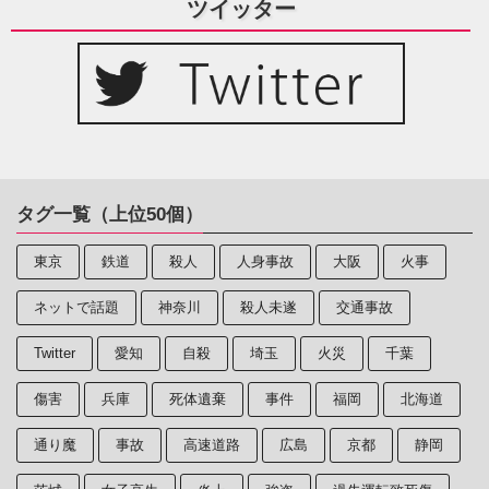
ツイッター
タグ一覧（上位50個）
東京
鉄道
殺人
人身事故
大阪
火事
ネットで話題
神奈川
殺人未遂
交通事故
Twitter
愛知
自殺
埼玉
火災
千葉
傷害
兵庫
死体遺棄
事件
福岡
北海道
通り魔
事故
高速道路
広島
京都
静岡