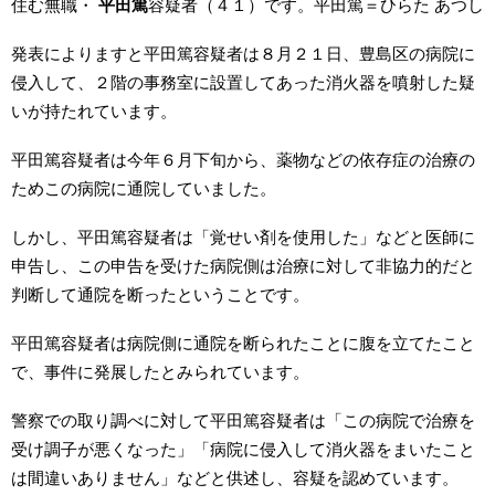
住む無職・
平田篤
容疑者（４１）です。平田篤＝ひらた あつし
発表によりますと平田篤容疑者は８月２１日、豊島区の病院に
侵入して、２階の事務室に設置してあった消火器を噴射した疑
いが持たれています。
平田篤容疑者は今年６月下旬から、薬物などの依存症の治療の
ためこの病院に通院していました。
しかし、平田篤容疑者は「覚せい剤を使用した」などと医師に
申告し、この申告を受けた病院側は治療に対して非協力的だと
判断して通院を断ったということです。
平田篤容疑者は病院側に通院を断られたことに腹を立てたこと
で、事件に発展したとみられています。
警察での取り調べに対して平田篤容疑者は「この病院で治療を
受け調子が悪くなった」「病院に侵入して消火器をまいたこと
は間違いありません」などと供述し、容疑を認めています。