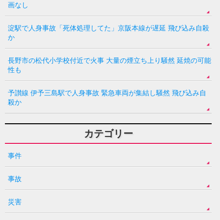
画なし
淀駅で人身事故「死体処理してた」京阪本線が遅延 飛び込み自殺
か
長野市の松代小学校付近で火事 大量の煙立ち上り騒然 延焼の可能
性も
予讃線 伊予三島駅で人身事故 緊急車両が集結し騒然 飛び込み自
殺か
カテゴリー
事件
事故
災害