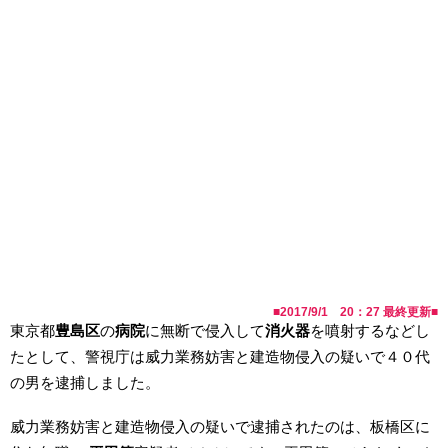
■
2017/9/1 20：27
最終更新■
東京都
豊島区
の
病院
に無断で侵入して
消火器
を噴射するなどし
たとして、警視庁は威力業務妨害と建造物侵入の疑いで４０代
の男を逮捕しました。
威力業務妨害と建造物侵入の疑いで逮捕されたのは、板橋区に