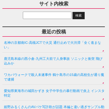
サイト内検索
最近の投稿
名神の京都南IC-高槻JCTで火災 通行止めで大渋滞「全く進まな
い」
鹿児島本線の西小倉-九州工大前で人身事故 ソニックと衝突 飛び
込みか
ワカバウォークで殺人未遂事件 鶴ケ島市の15歳の高校生が通り魔
で逮捕
愛知県東海市の城田かずき 女子中学生の暴行動画で炎上 インスタ
特定
姫野みるくさんのAVパケ写詐欺が話題 本編と違い過ぎサンプル動