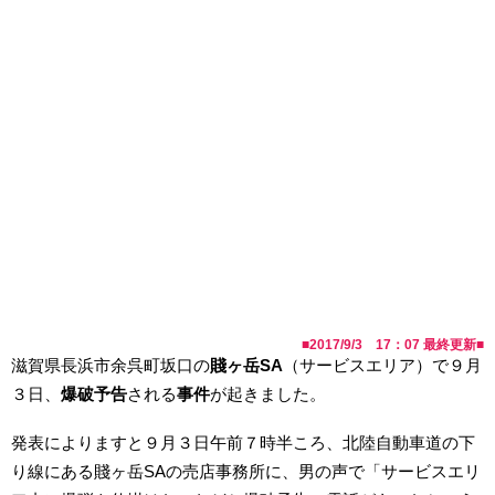
■
2017/9/3 17：07
最終更新■
滋賀県長浜市余呉町坂口の
賤ヶ岳SA
（サービスエリア）で９月
３日、
爆破予告
される
事件
が起きました。
発表によりますと９月３日午前７時半ころ、北陸自動車道の下
り線にある賤ヶ岳SAの売店事務所に、男の声で「サービスエリ