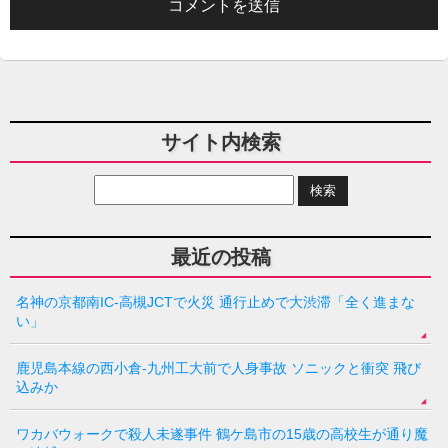
サイト内検索
最近の投稿
名神の京都南IC-高槻JCTで火災 通行止めで大渋滞「全く進まな
い」
鹿児島本線の西小倉-九州工大前で人身事故 ソニックと衝突 飛び
込みか
ワカバウォークで殺人未遂事件 鶴ケ島市の15歳の高校生が通り魔