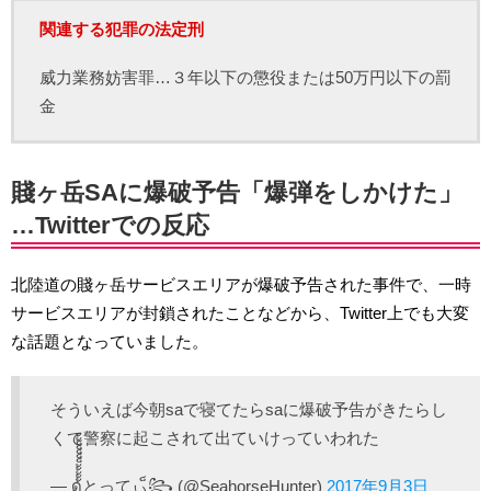
関連する犯罪の法定刑
威力業務妨害罪…３年以下の懲役または50万円以下の罰
金
賤ヶ岳SAに爆破予告「爆弾をしかけた」
…Twitterでの反応
北陸道の賤ヶ岳サービスエリアが爆破予告された事件で、一時
サービスエリアが封鎖されたことなどから、Twitter上でも大変
な話題となっていました。
そういえば今朝saで寝てたらsaに爆破予告がきたらし
くて警察に起こされて出ていけっていわれた
— ด้้้้้็็็็็้้とってぃ็꧂ (@SeahorseHunter)
2017年9月3日