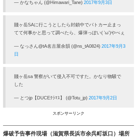
— かなちゃん (@Himawari_Tane)
2017年9月3日
賤ヶ岳SAに行こうとしたら封鎖中でパトカー止まっ
てて何事かと思って調べたら、爆弾っぽい( 'ω')やべぇ
— なっさん@tA名古屋余韻 (@ns_tA0824)
2017年9月3
日
賤ヶ岳sa 警察がいて侵入不可ですた。かなり物騒で
した
— とつjp【DUCEｸﾗﾏｽ】 (@Totu_jp)
2017年9月2日
スポンサーリンク
爆破予告事件現場（滋賀県長浜市余呉町坂口）場所