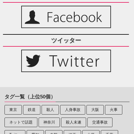
ツイッター
タグ一覧（上位50個）
東京
鉄道
殺人
人身事故
大阪
火事
ネットで話題
神奈川
殺人未遂
交通事故