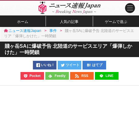
ホーム
人気の記事
ゲームで遊ぶ
ニュース速報Japan
事件
賤ヶ岳SAに爆破予告 北陸道のサービスエ
リア「爆弾しかけた」一時閉鎖
賤ヶ岳SAに爆破予告 北陸道のサービスエリア「爆弾しか
けた」一時閉鎖
いいね！
ツイート
はてブ
Pocket
Feedly
RSS
LINE