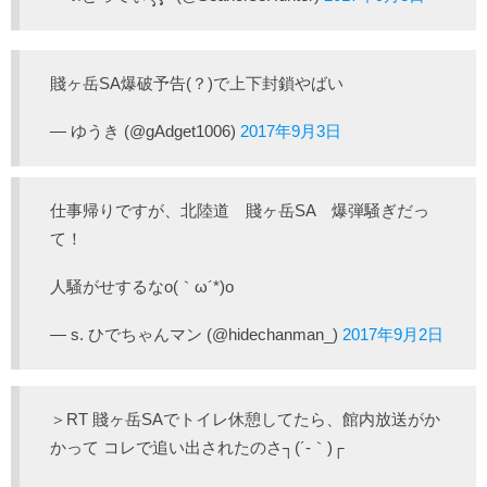
賤ヶ岳SA爆破予告(？)で上下封鎖やばい
— ゆうき (@gAdget1006)
2017年9月3日
仕事帰りですが、北陸道 賤ヶ岳SA 爆弾騒ぎだっ
て！
人騒がせするなo(｀ω´*)o
— s. ひでちゃんマン (@hidechanman_)
2017年9月2日
＞RT 賤ヶ岳SAでトイレ休憩してたら、館内放送がか
かって コレで追い出されたのさ┐(´-｀)┌