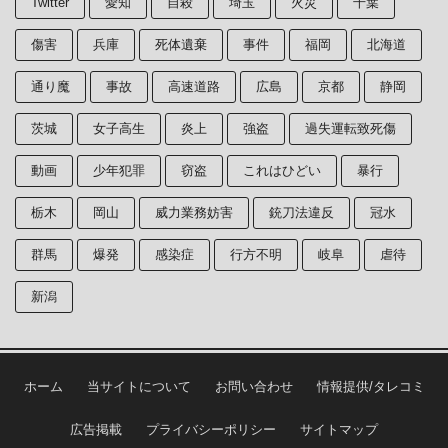
Twitter
愛知
自殺
埼玉
火災
千葉
傷害
兵庫
死体遺棄
事件
福岡
北海道
通り魔
事故
高速道路
広島
京都
静岡
茨城
女子高生
炎上
強盗
過失運転致死傷
動画
少年犯罪
窃盗
これはひどい
暴行
栃木
岡山
威力業務妨害
銃刀法違反
冠水
群馬
爆発
感染症
行方不明
岐阜
虐待
新潟
ホーム
当サイトについて
お問い合わせ
情報提供/タレコミ
広告掲載
プライバシーポリシー
サイトマップ