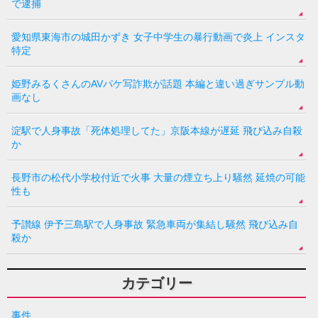
で逮捕
愛知県東海市の城田かずき 女子中学生の暴行動画で炎上 インスタ
特定
姫野みるくさんのAVパケ写詐欺が話題 本編と違い過ぎサンプル動
画なし
淀駅で人身事故「死体処理してた」京阪本線が遅延 飛び込み自殺
か
長野市の松代小学校付近で火事 大量の煙立ち上り騒然 延焼の可能
性も
予讃線 伊予三島駅で人身事故 緊急車両が集結し騒然 飛び込み自
殺か
カテゴリー
事件