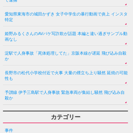
愛知県東海市の城田かずき 女子中学生の暴行動画で炎上 インスタ
特定
姫野みるくさんのAVパケ写詐欺が話題 本編と違い過ぎサンプル動
画なし
淀駅で人身事故「死体処理してた」京阪本線が遅延 飛び込み自殺
か
長野市の松代小学校付近で火事 大量の煙立ち上り騒然 延焼の可能
性も
予讃線 伊予三島駅で人身事故 緊急車両が集結し騒然 飛び込み自
殺か
カテゴリー
事件