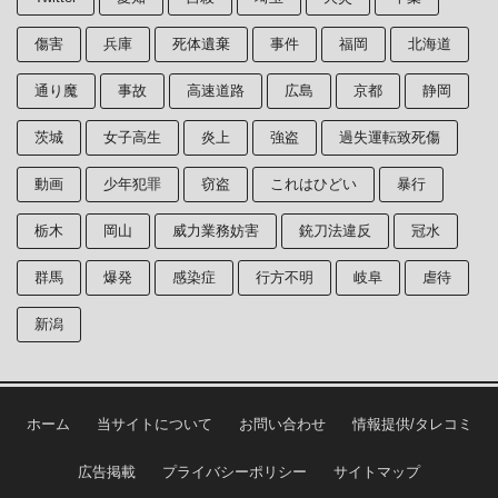
傷害
兵庫
死体遺棄
事件
福岡
北海道
通り魔
事故
高速道路
広島
京都
静岡
茨城
女子高生
炎上
強盗
過失運転致死傷
動画
少年犯罪
窃盗
これはひどい
暴行
栃木
岡山
威力業務妨害
銃刀法違反
冠水
群馬
爆発
感染症
行方不明
岐阜
虐待
新潟
ホーム
当サイトについて
お問い合わせ
情報提供/タレコミ
広告掲載
プライバシーポリシー
サイトマップ