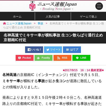
ホーム
人気の記事
ゲームで遊ぶ
ニュース速報Japan
事故
名神高速でミキサー車が横転事故 生コン散
らばり通行止め 京都南IC付近
名神高速でミキサー車が横転事故 生コン散らばり通行止め
京都南IC付近
いいね！
ツイート
はてブ
Pocket
Feedly
RSS
LINE
■
2017/9/15 16：14
最終更新■
名神高速
の京都南IC（インターチェンジ）付近で９月１５日、
ミキサー車
が横転する
事故
が起き
生コン
が道路に散乱している
との情報が入りました。
発表によりますと９月１５日午後２時４０分ころ、名神高速道
路上りの京都南IC付近で、ミキサー車が横転する事故が起きた