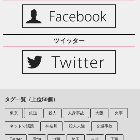
ツイッター
タグ一覧（上位50個）
東京
鉄道
殺人
人身事故
大阪
火事
ネットで話題
神奈川
殺人未遂
交通事故
Twitter
愛知
自殺
埼玉
火災
千葉