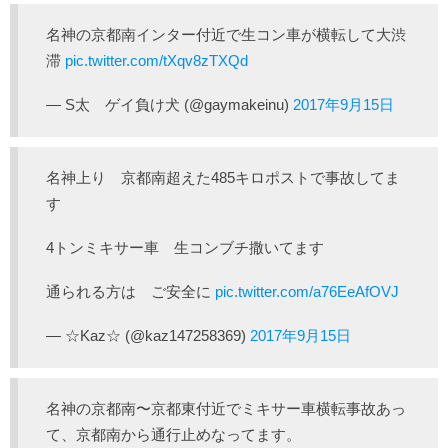
名神の京都南インター付近で生コン車が横転して大渋
滞
pic.twitter.com/tXqv8zTXQd
— S太 ゲイ負け犬 (@gaymakeinu)
2017年9月15日
名神上り 京都南超えた485キロポストで事故してま
す
4トンミキサー車 生コンブチ撒いてます
通られる方は ご安全に
pic.twitter.com/a76EeAfOVJ
— ☆Kaz☆ (@kaz147258369)
2017年9月15日
名神の京都南〜京都東付近でミキサー車横転事故あっ
て、京都南から通行止めなってます。