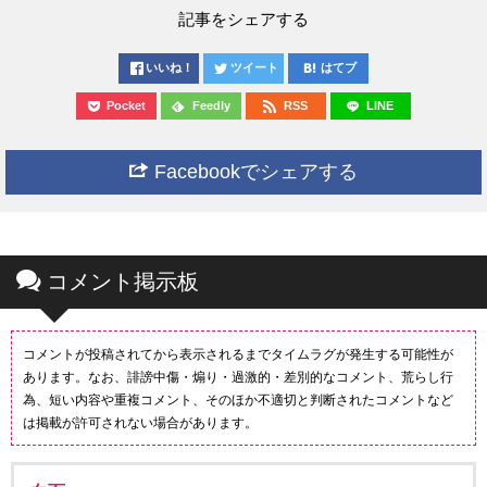
記事をシェアする
いいね！
ツイート
はてブ
Pocket
Feedly
RSS
LINE
Facebookでシェアする
コメント掲示板
コメントが投稿されてから表示されるまでタイムラグが発生する可能性が
あります。なお、誹謗中傷・煽り・過激的・差別的なコメント、荒らし行
為、短い内容や重複コメント、そのほか不適切と判断されたコメントなど
は掲載が許可されない場合があります。