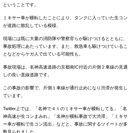
ということです。
ミキサー車が横転したことにより、タンクに入っていた生コン
が道路に散乱している模様。
現場には既に大量の消防隊や警察官らが駆けつけるとともに、
事故処理にあたっています。また、救急車も駆けつけているこ
となどからケガ人で出ている可能性も。
事故現場は、名神高速道路の京都南IC付近の片側２車線の見通
しの良い直線道路です。
この事故の影響で、片側１車線が通行止めになり渋滞が発生し
ています。
Twitter上では、「名神で４ｔのミキサー車が横転してる」「名
神高速が生コンまみれ」「名神が横転事故で大渋滞」「ミキサ
ー車が横転で生コン流出」などと、事故に関するツイートが多
数見られました。