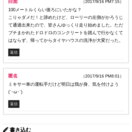
白面
（2017/9/16 PM7:15）
100メートルくらい後ろにいたかな？
こりゃダメだ！と諦めたけど、ローリーの左側がかろうじ
て通過出来たので、皆さんゆっくり走り始めました。ただ
ブチまかれたドロドロのコンクリートを踏んで行かなくて
はならず、帰ってからタイヤハウスの洗浄が大変だった。
返信
匿名
（2017/9/16 PM8:01）
ミキサー車の運転手だけど明日は我が身、気を付けよう
(´･ω･`)
返信
書き込む