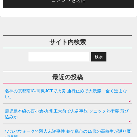
サイト内検索
最近の投稿
名神の京都南IC-高槻JCTで火災 通行止めで大渋滞「全く進まな
い」
鹿児島本線の西小倉-九州工大前で人身事故 ソニックと衝突 飛び
込みか
ワカバウォークで殺人未遂事件 鶴ケ島市の15歳の高校生が通り魔
で逮捕