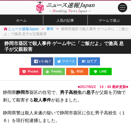
ホーム
人気の記事
ゲームで遊ぶ
ニュース速報Japan
事件
静岡市葵区で殺人事件 ゲーム中に「ご飯だ
よ」で激高 息子が父親殺害
静岡市葵区で殺人事件 ゲーム中に「ご飯だよ」で激高 息
子が父親殺害
いいね！
ツイート
はてブ
Pocket
Feedly
RSS
LINE
■
2017/9/22 14：48
最終更新■
静岡県
静岡市
葵区の住宅で、
男子高校生
の
息子
が父親を刃物で
刺して殺害する
殺人事件
が起きました。
静岡県警は殺人未遂の疑いで静岡市葵区に住む男子高校生（１
６）を現行犯逮捕しました。