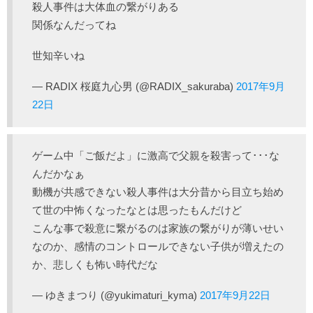
殺人事件は大体血の繋がりある
関係なんだってね
世知辛いね
— RADIX 桜庭九心男 (@RADIX_sakuraba)
2017年9月
22日
ゲーム中「ご飯だよ」に激高で父親を殺害って･･･な
んだかなぁ
動機が共感できない殺人事件は大分昔から目立ち始め
て世の中怖くなったなとは思ったもんだけど
こんな事で殺意に繋がるのは家族の繋がりが薄いせい
なのか、感情のコントロールできない子供が増えたの
か、悲しくも怖い時代だな
— ゆきまつり (@yukimaturi_kyma)
2017年9月22日