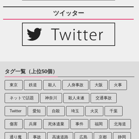
ツイッター
タグ一覧（上位50個）
東京
鉄道
殺人
人身事故
大阪
火事
ネットで話題
神奈川
殺人未遂
交通事故
Twitter
愛知
自殺
埼玉
火災
千葉
傷害
兵庫
死体遺棄
事件
福岡
北海道
通り魔
事故
高速道路
広島
京都
静岡