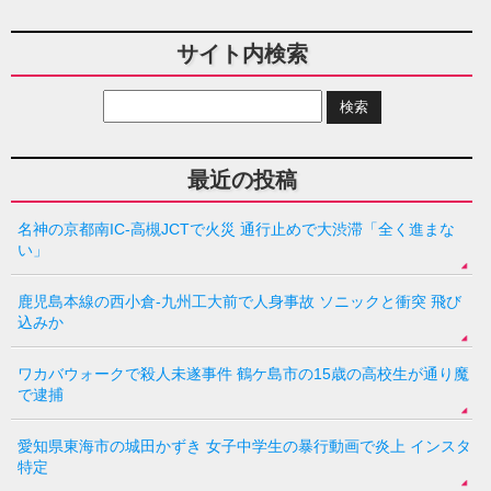
サイト内検索
最近の投稿
名神の京都南IC-高槻JCTで火災 通行止めで大渋滞「全く進まな
い」
鹿児島本線の西小倉-九州工大前で人身事故 ソニックと衝突 飛び
込みか
ワカバウォークで殺人未遂事件 鶴ケ島市の15歳の高校生が通り魔
で逮捕
愛知県東海市の城田かずき 女子中学生の暴行動画で炎上 インスタ
特定