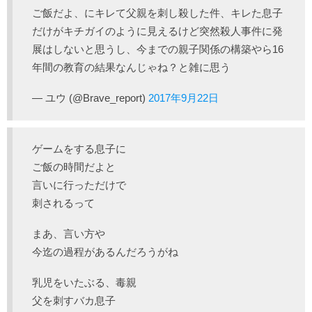
ご飯だよ、にキレて父親を刺し殺した件、キレた息子
だけがキチガイのように見えるけど突然殺人事件に発
展はしないと思うし、今までの親子関係の構築やら16
年間の教育の結果なんじゃね？と雑に思う
— ユウ (@Brave_report)
2017年9月22日
ゲームをする息子に
ご飯の時間だよと
言いに行っただけで
刺されるって
まあ、言い方や
今迄の過程があるんだろうがね
乳児をいたぶる、毒親
父を刺すバカ息子