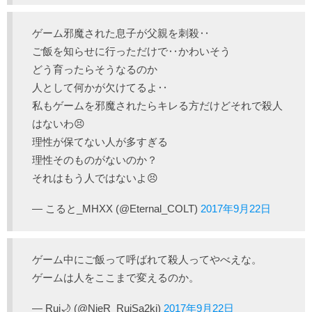
ゲーム邪魔された息子が父親を刺殺‥
ご飯を知らせに行っただけで‥かわいそう
どう育ったらそうなるのか
人として何かが欠けてるよ‥
私もゲームを邪魔されたらキレる方だけどそれで殺人
はないわ😣
理性が保てない人が多すぎる
理性そのものがないのか？
それはもう人ではないよ😣
— こると_MHXX (@Eternal_COLT)
2017年9月22日
ゲーム中にご飯って呼ばれて殺人ってやべえな。
ゲームは人をここまで変えるのか。
— Rui🌙 (@NieR_RuiSa2ki)
2017年9月22日