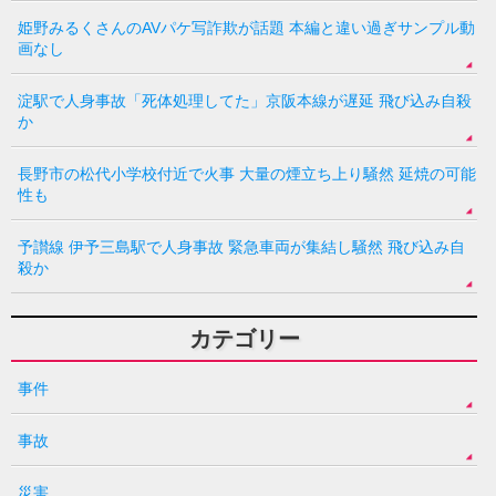
姫野みるくさんのAVパケ写詐欺が話題 本編と違い過ぎサンプル動
画なし
淀駅で人身事故「死体処理してた」京阪本線が遅延 飛び込み自殺
か
長野市の松代小学校付近で火事 大量の煙立ち上り騒然 延焼の可能
性も
予讃線 伊予三島駅で人身事故 緊急車両が集結し騒然 飛び込み自
殺か
カテゴリー
事件
事故
災害