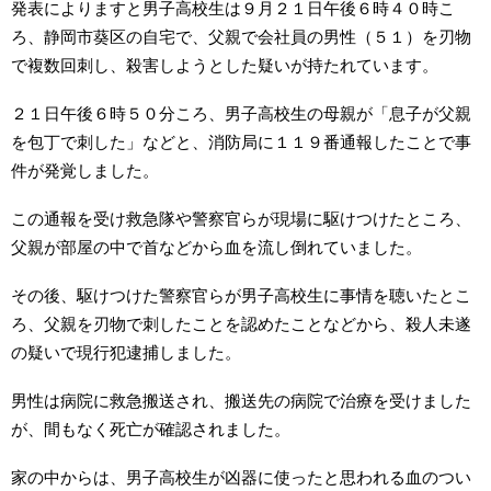
発表によりますと男子高校生は９月２１日午後６時４０時こ
ろ、静岡市葵区の自宅で、父親で会社員の男性（５１）を刃物
で複数回刺し、殺害しようとした疑いが持たれています。
２１日午後６時５０分ころ、男子高校生の母親が「息子が父親
を包丁で刺した」などと、消防局に１１９番通報したことで事
件が発覚しました。
この通報を受け救急隊や警察官らが現場に駆けつけたところ、
父親が部屋の中で首などから血を流し倒れていました。
その後、駆けつけた警察官らが男子高校生に事情を聴いたとこ
ろ、父親を刃物で刺したことを認めたことなどから、殺人未遂
の疑いで現行犯逮捕しました。
男性は病院に救急搬送され、搬送先の病院で治療を受けました
が、間もなく死亡が確認されました。
家の中からは、男子高校生が凶器に使ったと思われる血のつい