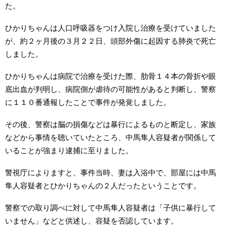
た。
ひかりちゃんは人口呼吸器をつけ入院し治療を受けていました
が、約２ヶ月後の３月２２日、頭部外傷に起因する肺炎で死亡
しました。
ひかりちゃんは病院で治療を受けた際、肋骨１４本の骨折や眼
底出血が判明し、病院側が虐待の可能性があると判断し、警察
に１１０番通報したことで事件が発覚しました。
その後、警察は脳の損傷などは暴行によるものと断定し、家族
などから事情を聴いていたところ、中馬隼人容疑者が関係して
いることが強まり逮捕に至りました。
警視庁によりますと、事件当時、妻は入浴中で、部屋には中馬
隼人容疑者とひかりちゃんの２人だったということです。
警察での取り調べに対して中馬隼人容疑者は「子供に暴行して
いません」などと供述し、容疑を否認しています。