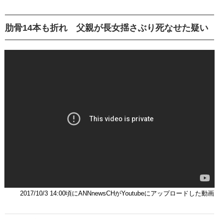
肋骨14本も折れ 父親が長女揺さぶり死なせた疑い
2017/10/3 14:00頃にANNnewsCHがYoutubeにアップロードした動画