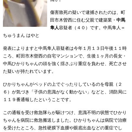
傷害致死の疑いで逮捕されたのは、町
田市木曽西に住む父親で建築業・
中馬
隼人
容疑者（４０）です。中馬隼人＝
ちゅうまん はやと
発表によりますと中馬隼人容疑者は今年１月１３日午後１１時
ころ、町田市木曽西の自宅マンションで、生後１ヶ月の長女・
中馬ひかりちゃんの頭を強く揺さぶり重症を負わせ、死亡させ
た疑いが持たれています。
ひかりちゃんがベッドの上でぐったりしているのを母親（２
６）が気づき「子供の意識がなく動かない」などと、消防局に
１１９番通報したということです。
この通報を受け救急隊らが駆けつけ、意識不明の状態でひかり
ちゃんを病院に救急搬送しました。ひかりちゃんは病院で治療
を受けたところ、急性硬膜下血腫や眼底出血などの重症でし