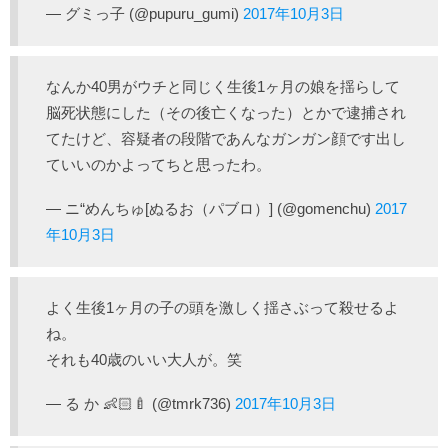
— グミっ子 (@pupuru_gumi)
2017年10月3日
なんか40男がウチと同じく生後1ヶ月の娘を揺らして
脳死状態にした（その後亡くなった）とかで逮捕され
てたけど、容疑者の段階であんなガンガン顔です出し
ていいのかよってちと思ったわ。
— ニ“めんちゅ[ぬるお（パブロ）] (@gomenchu)
2017
年10月3日
よく生後1ヶ月の子の頭を激しく揺さぶって殺せるよ
ね。
それも40歳のいい大人が。笑
— る か 👶🏻🍼 (@tmrk736)
2017年10月3日