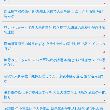
鹿児島本線の西小倉-九州工大前で人身事故 ソニックと衝突 飛び
込みか
ワカバウォークで殺人未遂事件 鶴ケ島市の15歳の高校生が通り魔
で逮捕
愛知県東海市の城田かずき 女子中学生の暴行動画で炎上 インスタ
特定
姫野みるくさんのAVパケ写詐欺が話題 本編と違い過ぎサンプル動
画なし
淀駅で人身事故「死体処理してた」京阪本線が遅延 飛び込み自殺
か
長野市の松代小学校付近で火事 大量の煙立ち上り騒然 延焼の可能
性も
予讃線 伊予三島駅で人身事故 緊急車両が集結し騒然 飛び込み自