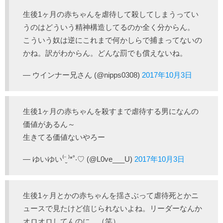
生後1ヶ月の赤ちゃんを虐待して殺してしまうってい
うのはどういう精神構造してるのか全く分からん。
こういう奴は逆にこれまで何かしらで捕まってないの
かね。訳がわからん。どんな罰でも償えないね。
— ウインナー兄さん (@nipps0308)
2017年10月3日
生後1ヶ月の赤ちゃんを殺すまで虐待する男になんの
価値があるん～
生きてる価値ないやろー
— ゆいゆい⁽¨̮ ⁾*˚‧♡ (@L0ve___U)
2017年10月3日
生後1ヶ月とかの赤ちゃんを揺さぶって虐待死とかニ
ュースで見たけど信じられないよね。リーダーなんか
オロオロしてんのに。（笑）