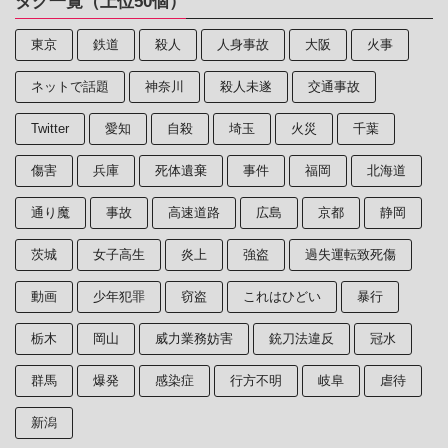
タグ一覧（上位50個）
東京
鉄道
殺人
人身事故
大阪
火事
ネットで話題
神奈川
殺人未遂
交通事故
Twitter
愛知
自殺
埼玉
火災
千葉
傷害
兵庫
死体遺棄
事件
福岡
北海道
通り魔
事故
高速道路
広島
京都
静岡
茨城
女子高生
炎上
強盗
過失運転致死傷
動画
少年犯罪
窃盗
これはひどい
暴行
栃木
岡山
威力業務妨害
銃刀法違反
冠水
群馬
爆発
感染症
行方不明
岐阜
虐待
新潟