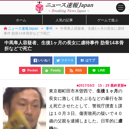
ホーム
人気の記事
ゲームで遊ぶ
ニュース速報Japan
事件
中馬隼人容疑者、生後1ヶ月の長女に虐待
事件 肋骨14本骨折などで死亡
中馬隼人容疑者、生後1ヶ月の長女に虐待事件 肋骨14本骨
折などで死亡
いいね！
ツイート
はてブ
Pocket
Feedly
RSS
LINE
■
2017/10/3 15：29
最終更新■
東京都町田市木曽西で、
生後１ヶ月
の
長女に激しく揺さぶるなどの暴行を加
え死亡させたとして、警視庁捜査１課
は１０月３日、傷害致死の疑いで４０
歳の父親を逮捕しました。日常的に
虐
待
か。