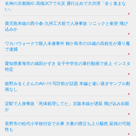
名神の京都南IC-高槻JCTで火災 通行止めで大渋滞「全く進まな
い」
鹿児島本線の西小倉-九州工大前で人身事故 ソニックと衝突 飛び
込みか
ワカバウォークで殺人未遂事件 鶴ケ島市の15歳の高校生が通り魔
で逮捕
愛知県東海市の城田かずき 女子中学生の暴行動画で炎上 インスタ
特定
姫野みるくさんのAVパケ写詐欺が話題 本編と違い過ぎサンプル動
画なし
淀駅で人身事故「死体処理してた」京阪本線が遅延 飛び込み自殺
か
長野市の松代小学校付近で火事 大量の煙立ち上り騒然 延焼の可能
性も