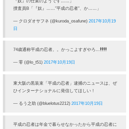
『奴』の仕業のようです……」
捜査員B「『奴』……"平成の忍者"、か……」
— クロダオサフネ (@kuroda_osafune)
2017年10月19
日
74歳通称平成の忍者。。かっこよすぎやろ…🕴🕴🕴🕴
— 零 (@lo_t51)
2017年10月19日
東大阪の黒装束「平成の忍者」逮捕のニュースは、ぜ
ひインターナショナルに発信してほしい！
— るう之助 (@bluelotus2212)
2017年10月19日
平成の忍者は年金で暮らせなかったから平成の忍者に