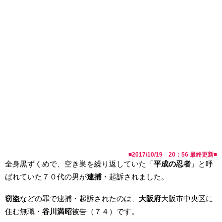
■
2017/10/19 20：56
最終更新■
全身黒ずくめで、空き巣を繰り返していた「
平成の忍者
」と呼
ばれていた７０代の男が
逮捕
・起訴されました。
窃盗
などの罪で逮捕・起訴されたのは、
大阪府
大阪市中央区に
住む無職・
谷川満昭
被告（７４）です。