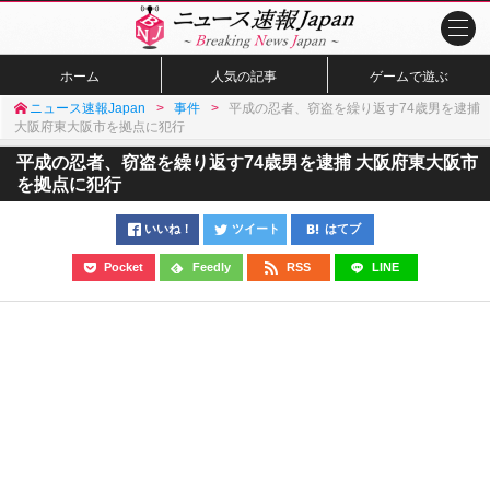
ホーム
人気の記事
ゲームで遊ぶ
ニュース速報Japan
事件
平成の忍者、窃盗を繰り返す74歳男を逮捕
大阪府東大阪市を拠点に犯行
平成の忍者、窃盗を繰り返す74歳男を逮捕 大阪府東大阪市
を拠点に犯行
いいね！
ツイート
はてブ
Pocket
Feedly
RSS
LINE