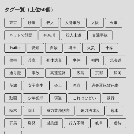
タグ一覧（上位50個）
東京
鉄道
殺人
人身事故
大阪
火事
ネットで話題
神奈川
殺人未遂
交通事故
Twitter
愛知
自殺
埼玉
火災
千葉
傷害
兵庫
死体遺棄
事件
福岡
北海道
通り魔
事故
高速道路
広島
京都
静岡
茨城
女子高生
炎上
強盗
過失運転致死傷
動画
少年犯罪
窃盗
これはひどい
暴行
栃木
岡山
威力業務妨害
銃刀法違反
冠水
群馬
爆発
感染症
行方不明
岐阜
虐待