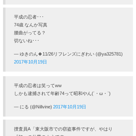
平成の忍者･･･
74歳 なんか写真
腰曲がってる？
切ないね･･･
— ゆきのん🍀11/26リフレンズにぎわい (@ya325781)
2017年10月19日
平成の忍者は笑ってww
しかも逮捕されて年齢74って昭和やん(´・ω・`)
— にる (@Nillvine)
2017年10月19日
捜査員A「東大阪市での窃盗事件ですが、やはり