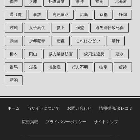
傷害
兵庫
死体遺棄
事件
福岡
北海道
通り魔
事故
高速道路
広島
京都
静岡
茨城
女子高生
炎上
強盗
過失運転致死傷
動画
少年犯罪
窃盗
これはひどい
暴行
栃木
岡山
威力業務妨害
銃刀法違反
冠水
群馬
爆発
感染症
行方不明
岐阜
虐待
新潟
ホーム
当サイトについて
お問い合わせ
情報提供/タレコミ
広告掲載
プライバシーポリシー
サイトマップ