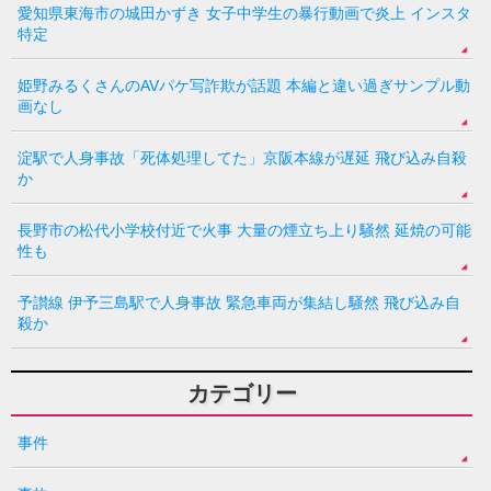
愛知県東海市の城田かずき 女子中学生の暴行動画で炎上 インスタ
特定
姫野みるくさんのAVパケ写詐欺が話題 本編と違い過ぎサンプル動
画なし
淀駅で人身事故「死体処理してた」京阪本線が遅延 飛び込み自殺
か
長野市の松代小学校付近で火事 大量の煙立ち上り騒然 延焼の可能
性も
予讃線 伊予三島駅で人身事故 緊急車両が集結し騒然 飛び込み自
殺か
カテゴリー
事件