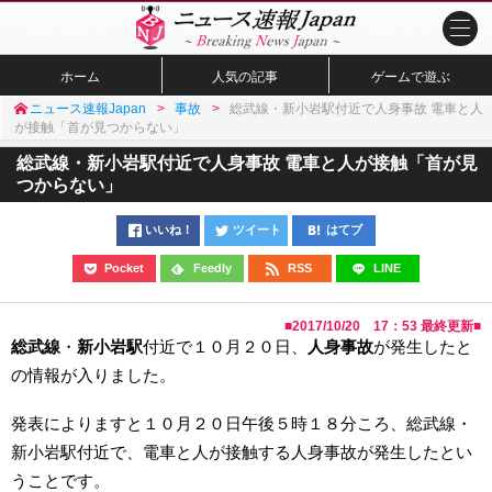
ホーム
人気の記事
ゲームで遊ぶ
ニュース速報Japan
事故
総武線・新小岩駅付近で人身事故 電車と人
が接触「首が見つからない」
総武線・新小岩駅付近で人身事故 電車と人が接触「首が見
つからない」
いいね！
ツイート
はてブ
Pocket
Feedly
RSS
LINE
■
2017/10/20 17：53
最終更新■
総武線
・
新小岩駅
付近で１０月２０日、
人身事故
が発生したと
の情報が入りました。
発表によりますと１０月２０日午後５時１８分ころ、総武線・
新小岩駅付近で、電車と人が接触する人身事故が発生したとい
うことです。