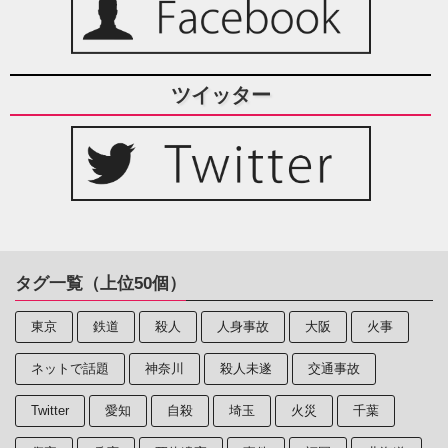
ツイッター
タグ一覧（上位50個）
東京
鉄道
殺人
人身事故
大阪
火事
ネットで話題
神奈川
殺人未遂
交通事故
Twitter
愛知
自殺
埼玉
火災
千葉