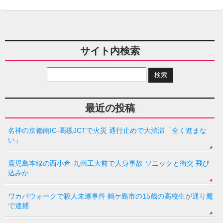
サイト内検索
最近の投稿
名神の京都南IC-高槻JCTで火災 通行止めで大渋滞「全く進まな
い」
鹿児島本線の西小倉-九州工大前で人身事故 ソニックと衝突 飛び
込みか
ワカバウォークで殺人未遂事件 鶴ケ島市の15歳の高校生が通り魔
で逮捕