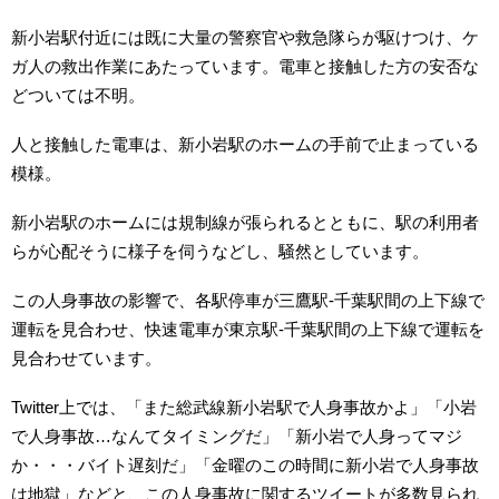
新小岩駅付近には既に大量の警察官や救急隊らが駆けつけ、ケ
ガ人の救出作業にあたっています。電車と接触した方の安否な
どついては不明。
人と接触した電車は、新小岩駅のホームの手前で止まっている
模様。
新小岩駅のホームには規制線が張られるとともに、駅の利用者
らが心配そうに様子を伺うなどし、騒然としています。
この人身事故の影響で、各駅停車が三鷹駅-千葉駅間の上下線で
運転を見合わせ、快速電車が東京駅-千葉駅間の上下線で運転を
見合わせています。
Twitter上では、「また総武線新小岩駅で人身事故かよ」「小岩
で人身事故…なんてタイミングだ」「新小岩で人身ってマジ
か・・・バイト遅刻だ」「金曜のこの時間に新小岩で人身事故
は地獄」などと、この人身事故に関するツイートが多数見られ